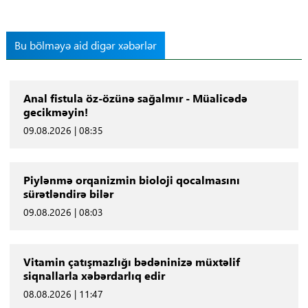
Bu bölməyə aid digər xəbərlər
Anal fistula öz-özünə sağalmır - Müalicədə
gecikməyin!
09.08.2026 | 08:35
Piylənmə orqanizmin bioloji qocalmasını
sürətləndirə bilər
09.08.2026 | 08:03
Vitamin çatışmazlığı bədəninizə müxtəlif
siqnallarla xəbərdarlıq edir
08.08.2026 | 11:47