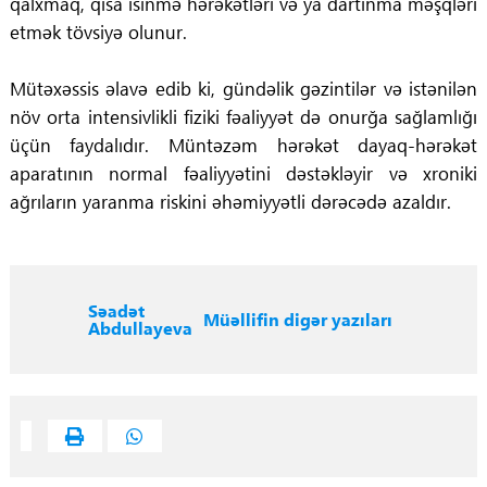
qalxmaq, qısa isinmə hərəkətləri və ya dartınma məşqləri
etmək tövsiyə olunur.
Mütəxəssis əlavə edib ki, gündəlik gəzintilər və istənilən
növ orta intensivlikli fiziki fəaliyyət də onurğa sağlamlığı
üçün faydalıdır. Müntəzəm hərəkət dayaq-hərəkət
aparatının normal fəaliyyətini dəstəkləyir və xroniki
ağrıların yaranma riskini əhəmiyyətli dərəcədə azaldır.
Səadət
Müəllifin digər yazıları
Abdullayeva