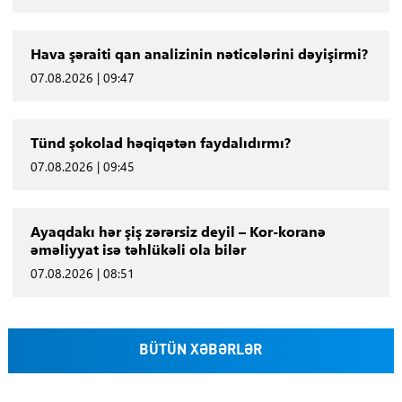
Hava şəraiti qan analizinin nəticələrini dəyişirmi?
07.08.2026 | 09:47
Tünd şokolad həqiqətən faydalıdırmı?
07.08.2026 | 09:45
Ayaqdakı hər şiş zərərsiz deyil – Kor-koranə
əməliyyat isə təhlükəli ola bilər
07.08.2026 | 08:51
BÜTÜN XƏBƏRLƏR