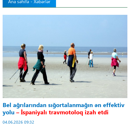
Ana səhifə
-
Xəbərlər
Tibbdə İKT
Regionlar
Elanlar
Gündəm
Tibbi maarifləndirmə
Mühüm hadisələr
COVID-19
Bel ağrılarından sığortalanmağın ən effektiv
yolu
– İspaniyalı travmotoloq izah etdi
ÜST
04.06.2026 09:32