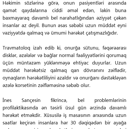
Həkimin sözlərinə görə, onun pasiyentləri arasında
qamət qaydalarına ciddi əməl edən, lakin buna
baxmayaraq davamlı bel narahatlığından əziyyət çəkən
insanlar az deyil. Bunun əsas səbəbi uzun müddət eyni
vəziyyətdə qalmaq və ümumi hərəkət çatışmazlığıdır.
Travmatoloq izah edib ki, onurğa sütunu, fəqərəarası
disklər, əzələlər və bağlar normal fəaliyyətlərini qorumaq
üçün müntəzəm yüklənməyə ehtiyac duyurlar. Uzun
müddət hərəkətsiz qalmaq qan dövranını zəiflədir,
oynaqların hərəkətliliyini azaldır və onurğanı dəstəkləyən
əzələ korsetinin zəifləməsinə səbəb olur.
İnes Sançesin fikrincə, bel problemlərinin
profilaktikasında ən təsirli üsul gün ərzində davamlı
hərəkət etməkdir. Xüsusilə iş masasının arxasında uzun
saatlar keçirən insanlara hər 30 dəqiqədən bir ayağa