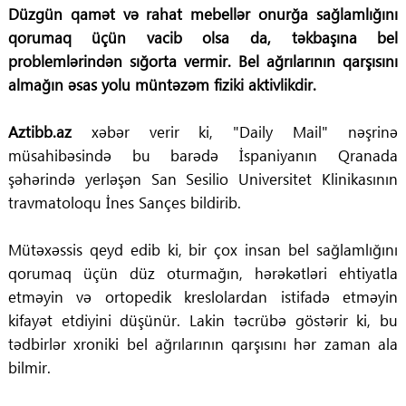
Düzgün qamət və rahat mebellər onurğa sağlamlığını
qorumaq üçün vacib olsa da, təkbaşına bel
problemlərindən sığorta vermir. Bel ağrılarının qarşısını
almağın əsas yolu müntəzəm fiziki aktivlikdir.
Aztibb.az
xəbər verir ki, "Daily Mail" nəşrinə
müsahibəsində bu barədə İspaniyanın Qranada
şəhərində yerləşən
San Sesilio Universitet Klinikası
nın
travmatoloqu İnes Sançes bildirib.
Mütəxəssis qeyd edib ki, bir çox insan bel sağlamlığını
qorumaq üçün düz oturmağın, hərəkətləri ehtiyatla
etməyin və ortopedik kreslolardan istifadə etməyin
kifayət etdiyini düşünür. Lakin təcrübə göstərir ki, bu
tədbirlər xroniki bel ağrılarının qarşısını hər zaman ala
bilmir.