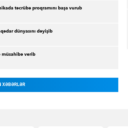
linikada təcrübə proqramını başa vurub
aqədar dünyasını dəyişib
 müsahibə verib
 XƏBƏRLƏR