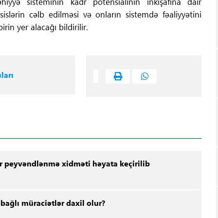
yyə sisteminin kadr potensialının inkişafına dair
slərin cəlb edilməsi və onların sistemdə fəaliyyətini
n yer alacağı bildirilir.
ları
r peyvəndlənmə xidməti həyata keçirilib
 bağlı müraciətlər daxil olur?