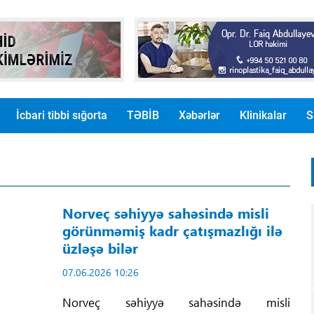
İcbari tibbi sığorta
TƏBİB
Xəbərlər
Klinikalar
S
Norveç səhiyyə sahəsində misli
görünməmiş kadr çatışmazlığı ilə
üzləşə bilər
07.06.2026 10:26
Norveç səhiyyə sahəsində misli