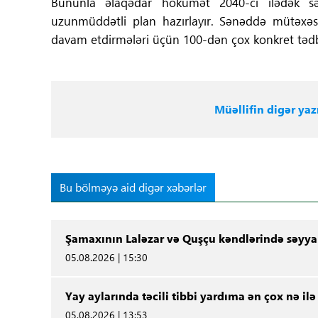
Bununla əlaqədar hökumət 2040-cı ilədək səhi
uzunmüddətli plan hazırlayır. Sənəddə mütəxəssi
davam etdirmələri üçün 100-dən çox konkret tədbiri
Müəllifin digər yazı
Bu bölməyə aid digər xəbərlər
Şamaxının Laləzar və Quşçu kəndlərində səyya
05.08.2026 | 15:30
Yay aylarında təcili tibbi yardıma ən çox nə ilə
05.08.2026 | 13:53