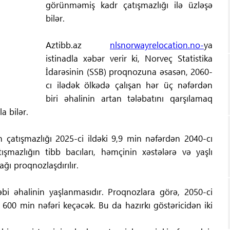
görünməmiş kadr çatışmazlığı ilə üzləşə
bilər.
Aztibb.az
nlsnorwayrelocation.no-
ya
istinadla xəbər verir ki, Norveç Statistika
İdarəsinin (SSB) proqnozuna əsasən, 2060-
cı ilədək ölkədə çalışan hər üç nəfərdən
biri əhalinin artan tələbatını qarşılamaq
a bilər.
in çatışmazlığı 2025-ci ildəki 9,9 min nəfərdən 2040-cı
mazlığın tibb bacıları, həmçinin xəstələrə və yaşlı
ğı proqnozlaşdırılır.
əbi əhalinin yaşlanmasıdır. Proqnozlara görə, 2050-ci
 600 min nəfəri keçəcək. Bu da hazırkı göstəricidən iki