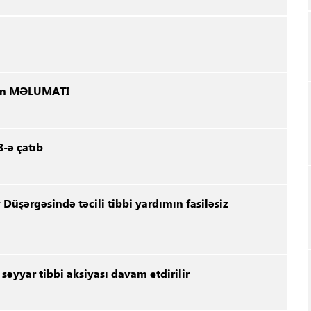
inin MƏLUMATI
-ə çatıb
 Düşərgəsində təcili tibbi yardımın fasiləsiz
əyyar tibbi aksiyası davam etdirilir