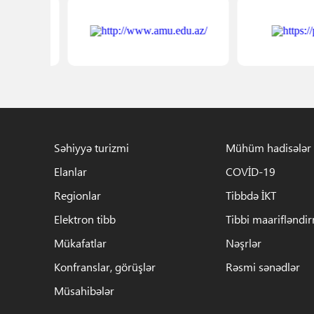
Səhiyyə turizmi
Mühüm hadisələr
Elanlar
COVİD-19
Regionlar
Tibbdə İKT
Elektron tibb
Tibbi maarifləndi
Mükafatlar
Nəşrlər
Konfranslar, görüşlər
Rəsmi sənədlər
Müsahibələr