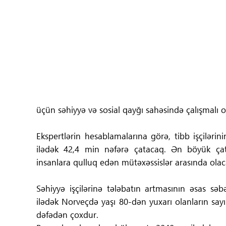
Tibbdə İKT
Regionlar
Elanlar
Gündəm
üçün səhiyyə və sosial qayğı sahəsində çalışmalı ol
Tibbi maarifləndirmə
Ekspertlərin hesablamalarına görə, tibb işçilərin
Mühüm hadisələr
ilədək 42,4 min nəfərə çatacaq. Ən böyük çatış
insanlara qulluq edən mütəxəssislər arasında olaca
COVID-19
Səhiyyə işçilərinə tələbatın artmasının əsas səb
ÜST
ilədək Norveçdə yaşı 80-dən yuxarı olanların sayı
dəfədən çoxdur.