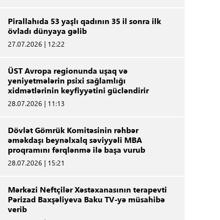
Pirallahıda 53 yaşlı qadının 35 il sonra ilk
övladı dünyaya gəlib
27.07.2026 | 12:22
ÜST Avropa regionunda uşaq və
yeniyetmələrin psixi sağlamlığı
xidmətlərinin keyfiyyətini gücləndirir
28.07.2026 | 11:13
Dövlət Gömrük Komitəsinin rəhbər
əməkdaşı beynəlxalq səviyyəli MBA
proqramını fərqlənmə ilə başa vurub
28.07.2026 | 15:21
Mərkəzi Neftçilər Xəstəxanasının terapevti
Pərizad Baxşəliyeva Baku TV-yə müsahibə
verib