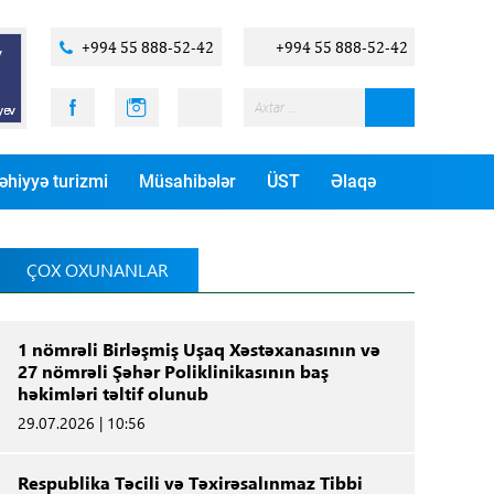
+994 55 888-52-42
+994 55 888-52-42
əhiyyə turizmi
Müsahibələr
ÜST
Əlaqə
ÇOX OXUNANLAR
1 nömrəli Birləşmiş Uşaq Xəstəxanasının və
27 nömrəli Şəhər Poliklinikasının baş
həkimləri təltif olunub
29.07.2026 | 10:56
Respublika Təcili və Təxirəsalınmaz Tibbi