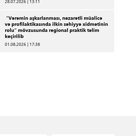
28.07.2026 | 13:11
“Vərəmin aşkarlanması, nəzarətli müalicə
və profilaktikasında ilkin səhiyyə xidmətinin
rolu” mövzusunda regional praktik təlim
keçirilib
01.08.2026 | 17:38