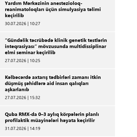
Yardım Mərkəzinin anestezioloq-
reanimatoloqları üçün simulyasiya təlimi
keçirilib
30.07.2026 | 10:27
“Gündəlik təcrübədə klinik genetik testlərin
inteqrasiyası” mövzusunda multidissiplinar
elmi seminar keçirilib
27.07.2026 | 10:25
Kəlbəcərdə axtarış tədbirləri zamanı itkin
düşmüş şəhidlərə aid insan qalıqları
aşkarlanıb
27.07.2026 | 15:32
Quba RMX-da 0–3 aylıq körpələrin planlı
profilaktik müayinələri həyata keçirilir
31.07.2026 | 14:19