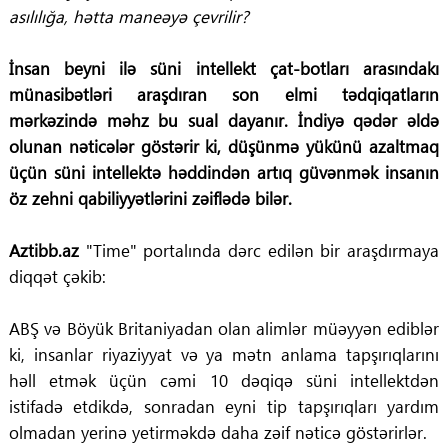
asılılığa, hətta maneəyə çevrilir?
İnsan beyni ilə süni intellekt çat-botları arasındakı
münasibətləri araşdıran son elmi tədqiqatların
mərkəzində məhz bu sual dayanır. İndiyə qədər əldə
olunan nəticələr göstərir ki, düşünmə yükünü azaltmaq
üçün süni intellektə həddindən artıq güvənmək insanın
öz zehni qabiliyyətlərini zəiflədə bilər.
Aztibb.az
"Time" portalında dərc edilən bir araşdırmaya
diqqət çəkib:
ABŞ və Böyük Britaniyadan olan alimlər müəyyən ediblər
ki, insanlar riyaziyyat və ya mətn anlama tapşırıqlarını
həll etmək üçün cəmi 10 dəqiqə süni intellektdən
istifadə etdikdə, sonradan eyni tip tapşırıqları yardım
olmadan yerinə yetirməkdə daha zəif nəticə göstərirlər.