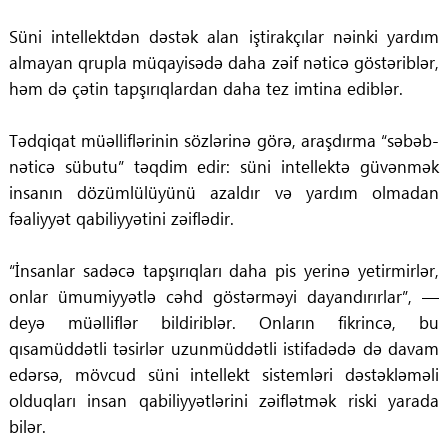
Süni intellektdən dəstək alan iştirakçılar nəinki yardım
almayan qrupla müqayisədə daha zəif nəticə göstəriblər,
həm də çətin tapşırıqlardan daha tez imtina ediblər.
Tədqiqat müəlliflərinin sözlərinə görə, araşdırma “səbəb-
nəticə sübutu” təqdim edir: süni intellektə güvənmək
insanın dözümlülüyünü azaldır və yardım olmadan
fəaliyyət qabiliyyətini zəiflədir.
“İnsanlar sadəcə tapşırıqları daha pis yerinə yetirmirlər,
onlar ümumiyyətlə cəhd göstərməyi dayandırırlar”, —
deyə müəlliflər bildiriblər. Onların fikrincə, bu
qısamüddətli təsirlər uzunmüddətli istifadədə də davam
edərsə, mövcud süni intellekt sistemləri dəstəkləməli
olduqları insan qabiliyyətlərini zəiflətmək riski yarada
bilər.