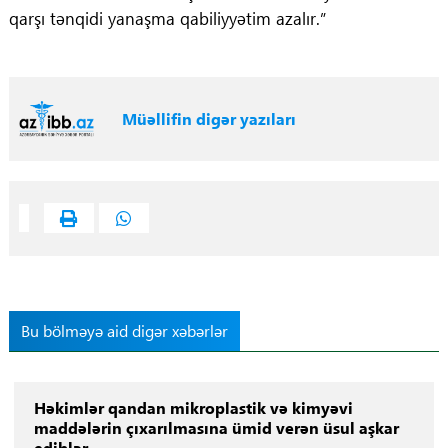
qarşı tənqidi yanaşma qabiliyyətim azalır.”
Müəllifin digər yazıları
Bu bölməyə aid digər xəbərlər
Həkimlər qandan mikroplastik və kimyəvi
maddələrin çıxarılmasına ümid verən üsul aşkar
ediblər