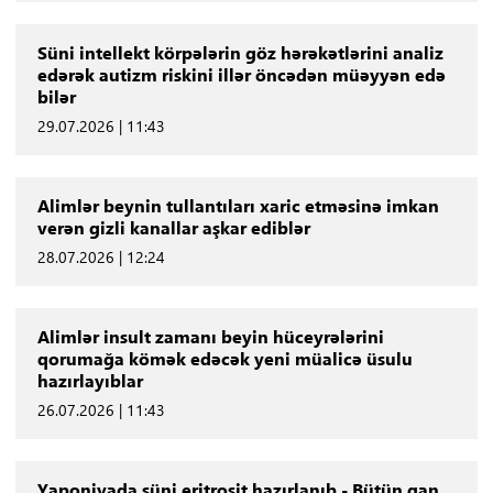
Süni intellekt körpələrin göz hərəkətlərini analiz
edərək autizm riskini illər öncədən müəyyən edə
bilər
29.07.2026 | 11:43
Alimlər beynin tullantıları xaric etməsinə imkan
verən gizli kanallar aşkar ediblər
28.07.2026 | 12:24
Alimlər insult zamanı beyin hüceyrələrini
qorumağa kömək edəcək yeni müalicə üsulu
hazırlayıblar
26.07.2026 | 11:43
Yaponiyada süni eritrosit hazırlanıb - Bütün qan