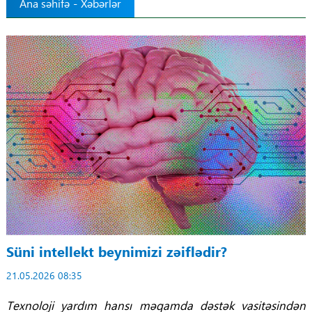
Ana səhifə
-
Xəbərlər
Tibbdə İKT
Regionlar
Elanlar
Gündəm
Tibbi maarifləndirmə
Mühüm hadisələr
COVID-19
Süni intellekt beynimizi zəiflədir?
ÜST
21.05.2026 08:35
Texnoloji yardım hansı məqamda dəstək vasitəsindən