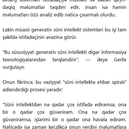
dəqiq məlumatlar təqdim edir, insan isə həmin
məlumatları özü analiz edib nəticə çıxarmalı olurdu.
Lakin müasir generativ süni intellekt sistemləri bu işi tam
şəkildə istifadəçinin əvəzinə görür.
“Bu xüsusiyyət generativ süni intellekti digər informasiya
texnologiyalarından fərqləndirir”, — deyə Gerlix
vurğulayır.
Onun fikrincə, bu vəziyyət “süni intellektə etibar spiralı”
adlandırdığı prosesi yaradır:
“Süni intellektdən nə qədər çox istifadə edirəmsə, ona
bir o qədər çox güvənirəm. Ona nə qədər çox
güvənirəmsə, işlərimi bir o qədər ona həvalə edirəm.
Nəticədə isə zaman keçdikcə onun verdiyi məlumatlara