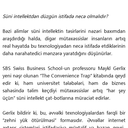
Süni intellektdən düzgün istifadə necə olmalıdır?
Bəzi alimlər süni intellektin təsirlərini nəzəri baxımdan
araşdırdığı halda, digər mütəxəssislər insanların artıq
real həyatda bu texnologiyadan necə istifadə etdiklərinin
daha narahatedici mənzərə yaratdığını düşünürlər.
SBS Swiss Business School-un professoru Maykl Gerlix
yeni nəşr olunan “The Convenience Trap” kitabında qeyd
edir ki, həm universitet tələbələri, həm də biznes
sahəsində təlim keçdiyi mütəxəssislər artıq “hər şey
üçün” süni intellekt çat-botlarına müraciət edirlər.
Gerlix bildirir ki, bu, əvvəlki texnologiyalardan fərqli bir
“zehni yük ötürülməsi” formasıdır. Əvvəllər internet
axtarış sistemləri istifadəçiyə müxtəlif və bəzən qeyri-