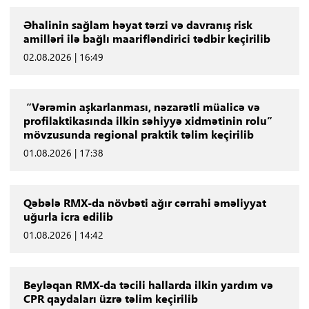
Əhalinin sağlam həyat tərzi və davranış risk
amilləri ilə bağlı maarifləndirici tədbir keçirilib
02.08.2026 | 16:49
“Vərəmin aşkarlanması, nəzarətli müalicə və
profilaktikasında ilkin səhiyyə xidmətinin rolu”
mövzusunda regional praktik təlim keçirilib
01.08.2026 | 17:38
Qəbələ RMX-da növbəti ağır cərrahi əməliyyat
uğurla icra edilib
01.08.2026 | 14:42
Beyləqan RMX-da təcili hallarda ilkin yardım və
CPR qaydaları üzrə təlim keçirilib