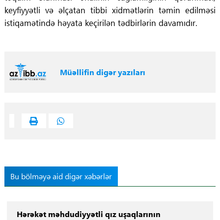
keyfiyyətli və əlçatan tibbi xidmətlərin təmin edilməsi
istiqamətində həyata keçirilən tədbirlərin davamıdır.
Müəllifin digər yazıları
Bu bölməyə aid digər xəbərlər
Hərəkət məhdudiyyətli qız uşaqlarının