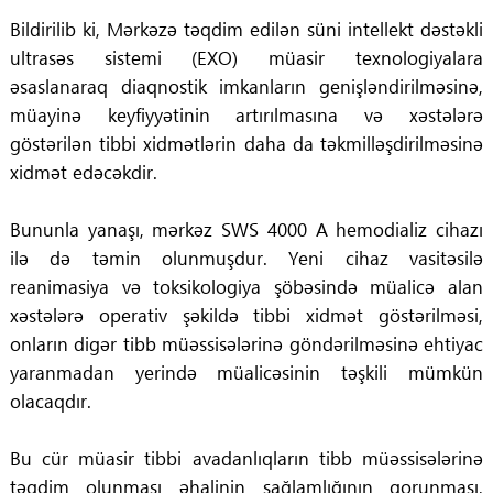
Bildirilib ki, Mərkəzə təqdim edilən süni intellekt dəstəkli
ultrasəs sistemi (EXO) müasir texnologiyalara
əsaslanaraq diaqnostik imkanların genişləndirilməsinə,
müayinə keyfiyyətinin artırılmasına və xəstələrə
göstərilən tibbi xidmətlərin daha da təkmilləşdirilməsinə
xidmət edəcəkdir.
Bununla yanaşı, mərkəz SWS 4000 A hemodializ cihazı
ilə də təmin olunmuşdur. Yeni cihaz vasitəsilə
reanimasiya və toksikologiya şöbəsində müalicə alan
xəstələrə operativ şəkildə tibbi xidmət göstərilməsi,
onların digər tibb müəssisələrinə göndərilməsinə ehtiyac
yaranmadan yerində müalicəsinin təşkili mümkün
olacaqdır.
Bu cür müasir tibbi avadanlıqların tibb müəssisələrinə
təqdim olunması əhalinin sağlamlığının qorunması,