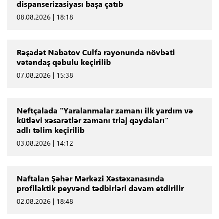
dispanserizasiyası başa çatıb
08.08.2026 | 18:18
Rəşadət Nabatov Culfa rayonunda növbəti
vətəndaş qəbulu keçirilib
07.08.2026 | 15:38
Neftçalada "Yaralanmalar zamanı ilk yardım və
kütləvi xəsarətlər zamanı triaj qaydaları"
adlı təlim keçirilib
03.08.2026 | 14:12
Naftalan Şəhər Mərkəzi Xəstəxanasında
profilaktik peyvənd tədbirləri davam etdirilir
02.08.2026 | 18:48