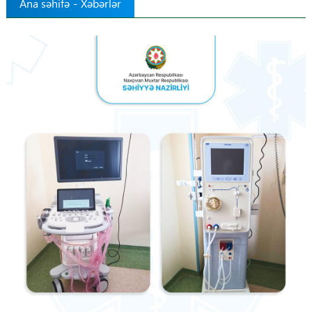
Ana səhifə
-
Xəbərlər
Tibbdə İKT
Regionlar
Elanlar
Gündəm
Tibbi maarifləndirmə
Mühüm hadisələr
COVID-19
ÜST