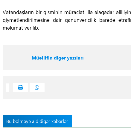
Vətəndaşların bir qisminin müraciəti ilə əlaqədar əlilliyin
qiymətləndirilməsinə dair qanunvericilik barədə ətraflı
məlumat verilib.
Müəllifin digər yazıları
Bu bölməyə aid digər xəbərlər