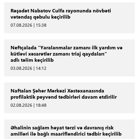
Rəşadət Nabatov Culfa rayonunda növbəti
vətəndaş qəbulu keçirilib
07.08.2026 | 15:38
Neftçalada "Yaralanmalar zamanı ilk yardım və
kütləvi xəsarətlər zamanı triaj qaydaları"
adlı təlim keçirilib
03.08.2026 | 14:12
Naftalan Şəhər Mərkəzi Xəstəxanasında
profilaktik peyvənd tədbirləri davam etdirilir
02.08.2026 | 18:48
Əhalinin sağlam həyat tərzi və davranış risk
amilləri ilə bağlı maarifləndirici tədbir keçirilib