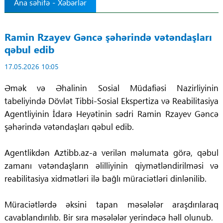
Ana səhifə
-
Xəbərlər
Tibbdə İKT
Ramin Rzayev Gəncə şəhərində vətəndaşları
Regionlar
qəbul edib
17.05.2026 10:05
Elanlar
Əmək və Əhalinin Sosial Müdafiəsi Nazirliyi
nin
Gündəm
tabeliyində Dövlət Tibbi-Sosial Ekspertiza və Reabilitasiya
Agentliyinin İdarə Heyətinin sədri Ramin Rzayev Gəncə
Tibbi maarifləndirmə
şəhərində vətəndaşları qəbul edib.
Mühüm hadisələr
Agentlikdən Aztibb.az-a verilən məlumata görə, qəbul
zamanı vətəndaşların əlilliyinin qiymətləndirilməsi və
COVID-19
reabilitasiya xidmətləri ilə bağlı müraciətləri dinlənilib.
ÜST
Müraciətlərdə əksini tapan məsələlər araşdırılaraq
cavablandırılıb. Bir sıra məsələlər yerindəcə həll olunub.