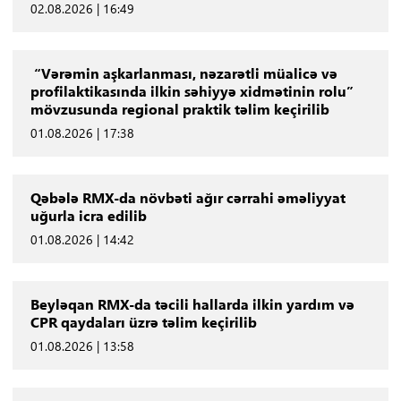
02.08.2026 | 16:49
“Vərəmin aşkarlanması, nəzarətli müalicə və
profilaktikasında ilkin səhiyyə xidmətinin rolu”
mövzusunda regional praktik təlim keçirilib
01.08.2026 | 17:38
Qəbələ RMX-da növbəti ağır cərrahi əməliyyat
uğurla icra edilib
01.08.2026 | 14:42
Beyləqan RMX-da təcili hallarda ilkin yardım və
CPR qaydaları üzrə təlim keçirilib
01.08.2026 | 13:58