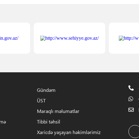
Gündəm
ÜST
Maraqlı məlumatlar
rmə
Tibbi təhsil
Xaricdə yaşayan həkimlərimiz