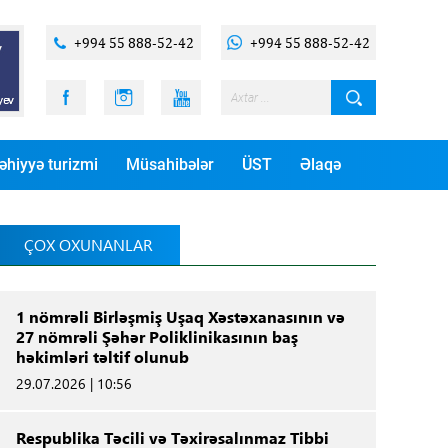
+994 55 888-52-42
+994 55 888-52-42
əhiyyə turizmi
Müsahibələr
ÜST
Əlaqə
ÇOX OXUNANLAR
1 nömrəli Birləşmiş Uşaq Xəstəxanasının və
27 nömrəli Şəhər Poliklinikasının baş
həkimləri təltif olunub
29.07.2026 | 10:56
Respublika Təcili və Təxirəsalınmaz Tibbi