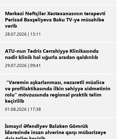
Mərkəzi Neftçilər Xəstəxanasının terapevti
Pərizad Baxşəliyeva Baku TV-yə müsahibə
verib
28.07.2026 | 13:11
ATU-nun Tədris Cərrahiyyə Klinikasında
nadir klinik hal uğurla aradan qaldırılıb
29.07.2026 | 09:41
“Vərəmin aşkarlanması, nəzarətli müalicə
və profilaktikasında ilkin səhiyyə xidmətinin
rolu” mövzusunda regional praktik təlim
keçirilib
01.08.2026 | 17:38
İsmayıl Əfəndiyev Balakən Gömrük
İdarəsində insan alverinə qarşı mübarizəyə
dair təlim keçirib