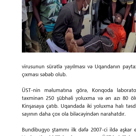
Tibbdə İKT
Regionlar
Elanlar
Gündəm
virusunun sürətlə yayılması və Uqandanın payta
Tibbi maarifləndirmə
çıxması səbəb olub.
Mühüm hadisələr
ÜST-nin məlumatına görə, Konqoda laboratori
təxminən 250 şübhəli yoluxma və ən azı 80 ölüm
COVID-19
Kinşasaya çatıb. Uqandada iki yoluxma halı təsdiq
sayının daha çox ola biləcəyindən narahatdır.
ÜST
Bundibugyo ştammı ilk dəfə 2007-ci ildə aşkar ed