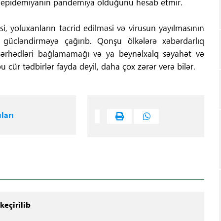
bu epidemiyanın pandemiya olduğunu hesab etmir.
, yoluxanların təcrid edilməsi və virusun yayılmasının
i gücləndirməyə çağırıb. Qonşu ölkələrə xəbərdarlıq
 sərhədləri bağlamamağı və ya beynəlxalq səyahət və
 cür tədbirlər fayda deyil, daha çox zərər verə bilər.
ları
keçirilib