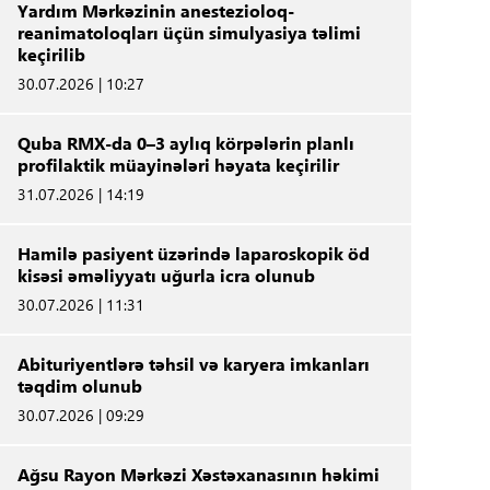
Yardım Mərkəzinin anestezioloq-
reanimatoloqları üçün simulyasiya təlimi
keçirilib
30.07.2026 | 10:27
Quba RMX-da 0–3 aylıq körpələrin planlı
profilaktik müayinələri həyata keçirilir
31.07.2026 | 14:19
Hamilə pasiyent üzərində laparoskopik öd
kisəsi əməliyyatı uğurla icra olunub
30.07.2026 | 11:31
Abituriyentlərə təhsil və karyera imkanları
təqdim olunub
30.07.2026 | 09:29
Ağsu Rayon Mərkəzi Xəstəxanasının həkimi