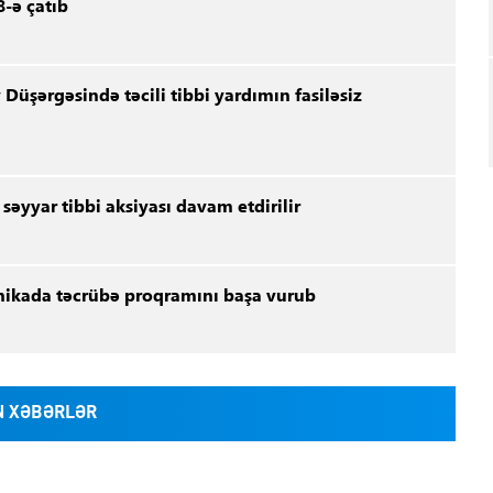
-ə çatıb
 Düşərgəsində təcili tibbi yardımın fasiləsiz
əyyar tibbi aksiyası davam etdirilir
linikada təcrübə proqramını başa vurub
 XƏBƏRLƏR