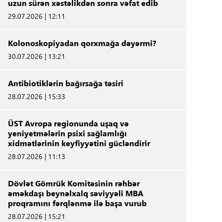
uzun sürən xəstəlikdən sonra vəfat edib
29.07.2026 | 12:11
Kolonoskopiyadan qorxmağa dəyərmi?
30.07.2026 | 13:21
Antibiotiklərin bağırsağa təsiri
28.07.2026 | 15:33
ÜST Avropa regionunda uşaq və
yeniyetmələrin psixi sağlamlığı
xidmətlərinin keyfiyyətini gücləndirir
28.07.2026 | 11:13
Dövlət Gömrük Komitəsinin rəhbər
əməkdaşı beynəlxalq səviyyəli MBA
proqramını fərqlənmə ilə başa vurub
28.07.2026 | 15:21