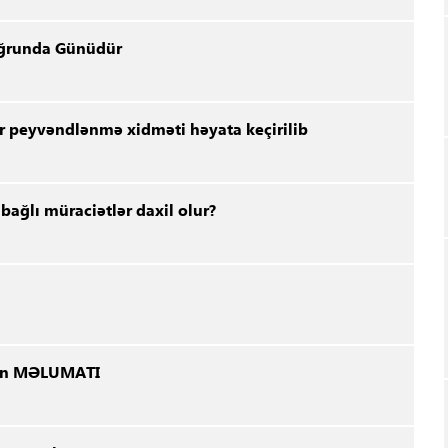
Uğrunda Günüdür
r peyvəndlənmə xidməti həyata keçirilib
 bağlı müraciətlər daxil olur?
inin MƏLUMATI