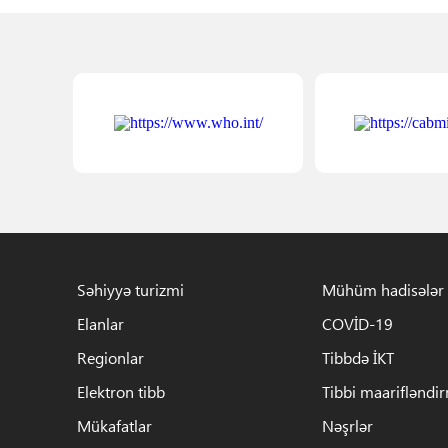
Səhiyyə turizmi
Mühüm hadisələr
Elanlar
COVİD-19
Regionlar
Tibbdə İKT
Elektron tibb
Tibbi maarifləndi
Mükafatlar
Nəşrlər