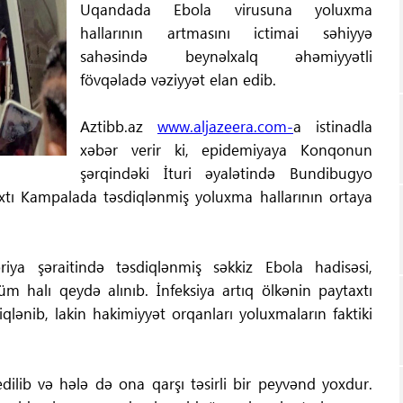
Uqandada Ebola virusuna yoluxma
hallarının artmasını ictimai səhiyyə
sahəsində beynəlxalq əhəmiyyətli
fövqəladə vəziyyət elan edib.
Aztibb.az
www.aljazeera.com-
a istinadla
xəbər verir ki, epidemiyaya Konqonun
şərqindəki İturi əyalətində Bundibugyo
xtı Kampalada təsdiqlənmiş yoluxma hallarının ortaya
ya şəraitində təsdiqlənmiş səkkiz Ebola hadisəsi,
 halı qeydə alınıb. İnfeksiya artıq ölkənin paytaxtı
lənib, lakin hakimiyyət orqanları yoluxmaların faktiki
ilib və hələ də ona qarşı təsirli bir peyvənd yoxdur.