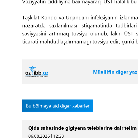
Vəziyyətin ciddiliyinə baxmayaraq, ÜST hələlik 
Təşkilat Konqo və Uqandanı infeksiyanın izlənməsi
nəzarətdə saxlanılması istiqamətində tədbirlər
səviyyəsini artırmaq tövsiyə olunub, lakin ÜST
ticarəti məhdudlaşdırmamağı tövsiyə edir, çünki bu
Müəllifin digər yazı
Bu bölməyə aid digər xəbərlər
Qida sahəsində gigiyena tələblərinə dair təlim 
06.08.2026 | 12:23