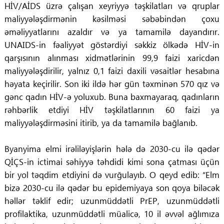
HİV/AİDS üzrə çalışan xeyriyyə təşkilatları və qruplar
maliyyələşdirmənin kəsilməsi səbəbindən çoxu
əməliyyatlarını azaldır və ya tamamilə dayandırır.
UNAIDS-in fəaliyyət göstərdiyi səkkiz ölkədə HİV-in
qarşısının alınması xidmətlərinin 99,9 faizi xaricdən
maliyyələşdirilir, yalnız 0,1 faizi daxili vəsaitlər hesabına
həyata keçirilir. Son iki ildə hər gün təxminən 570 qız və
gənc qadın HİV-ə yoluxub. Buna baxmayaraq, qadınların
rəhbərlik etdiyi HİV təşkilatlarının 60 faizi ya
maliyyələşdirməsini itirib, ya da tamamilə bağlanıb.
Byanyima elmi irəliləyişlərin hələ də 2030-cu ilə qədər
QİÇS-in ictimai səhiyyə təhdidi kimi sona çatması üçün
bir yol təqdim etdiyini də vurğulayıb. O qeyd edib: “Elm
bizə 2030-cu ilə qədər bu epidemiyaya son qoya biləcək
həllər təklif edir; uzunmüddətli PrEP, uzunmüddətli
profilaktika, uzunmüddətli müalicə, 10 il əvvəl ağlımıza