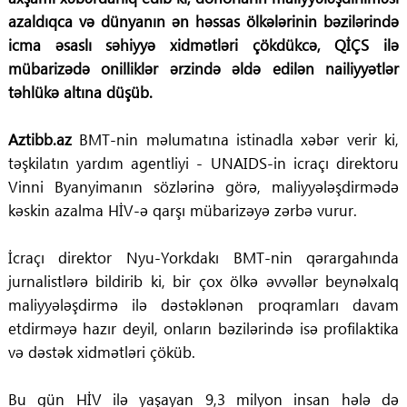
azaldıqca və dünyanın ən həssas ölkələrinin bəzilərində
icma əsaslı səhiyyə xidmətləri çökdükcə, QİÇS ilə
mübarizədə onilliklər ərzində əldə edilən nailiyyətlər
təhlükə altına düşüb.
Aztibb.az
BMT-nin məlumatına istinadla xəbər verir ki,
təşkilatın yardım agentliyi - UNAIDS-in icraçı direktoru
Vinni Byanyimanın sözlərinə görə, maliyyələşdirmədə
kəskin azalma HİV-ə qarşı mübarizəyə zərbə vurur.
İcraçı direktor Nyu-Yorkdakı BMT-nin qərargahında
jurnalistlərə bildirib ki, bir çox ölkə əvvəllər beynəlxalq
maliyyələşdirmə ilə dəstəklənən proqramları davam
etdirməyə hazır deyil, onların bəzilərində isə profilaktika
və dəstək xidmətləri çöküb.
Bu gün HİV ilə yaşayan 9,3 milyon insan hələ də