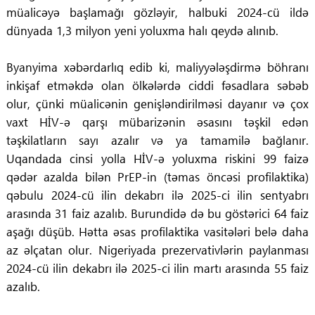
müalicəyə başlamağı gözləyir, halbuki 2024-cü ildə
dünyada 1,3 milyon yeni yoluxma halı qeydə alınıb.
Byanyima xəbərdarlıq edib ki, maliyyələşdirmə böhranı
inkişaf etməkdə olan ölkələrdə ciddi fəsadlara səbəb
olur, çünki müalicənin genişləndirilməsi dayanır və çox
vaxt HİV-ə qarşı mübarizənin əsasını təşkil edən
təşkilatların sayı azalır və ya tamamilə bağlanır.
Uqandada cinsi yolla HİV-ə yoluxma riskini 99 faizə
qədər azalda bilən PrEP-in (təmas öncəsi profilaktika)
qəbulu 2024-cü ilin dekabrı ilə 2025-ci ilin sentyabrı
arasında 31 faiz azalıb. Burundidə də bu göstərici 64 faiz
aşağı düşüb. Hətta əsas profilaktika vasitələri belə daha
az əlçatan olur. Nigeriyada prezervativlərin paylanması
2024-cü ilin dekabrı ilə 2025-ci ilin martı arasında 55 faiz
azalıb.