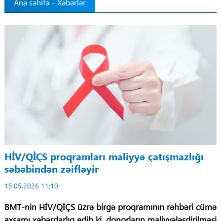
Ana səhifə
-
Xəbərlər
Tibbdə İKT
Regionlar
Elanlar
Gündəm
Tibbi maarifləndirmə
Mühüm hadisələr
HİV/QİÇS proqramları maliyyə çatışmazlığı
səbəbindən zəifləyir
COVID-19
15.05.2026 11:10
ÜST
BMT-nin HİV/QİÇS üzrə birgə proqramının rəhbəri cümə
axşamı xəbərdarlıq edib ki, donorların maliyyələşdirilməsi