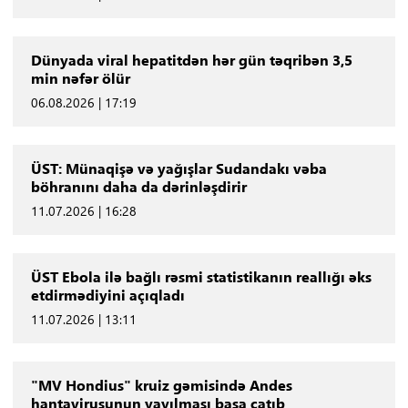
Dünyada viral hepatitdən hər gün təqribən 3,5
min nəfər ölür
06.08.2026 | 17:19
ÜST: Münaqişə və yağışlar Sudandakı vəba
böhranını daha da dərinləşdirir
11.07.2026 | 16:28
ÜST Ebola ilə bağlı rəsmi statistikanın reallığı əks
etdirmədiyini açıqladı
11.07.2026 | 13:11
"MV Hondius" kruiz gəmisində Andes
hantavirusunun yayılması başa çatıb