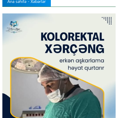
Ana səhifə
-
Xəbərlər
Tibbdə İKT
Regionlar
Elanlar
Gündəm
Tibbi maarifləndirmə
Mühüm hadisələr
COVID-19
ÜST