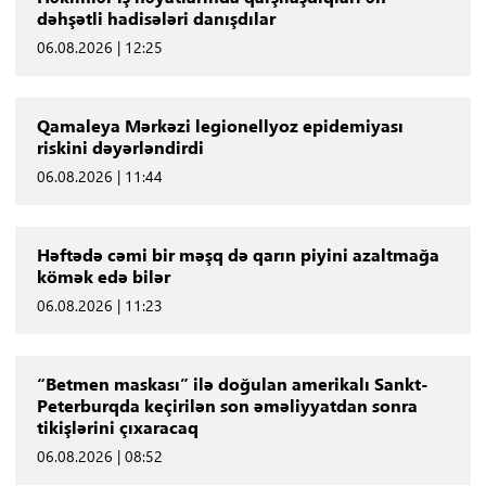
dəhşətli hadisələri danışdılar
06.08.2026 | 12:25
Qamaleya Mərkəzi legionellyoz epidemiyası
riskini dəyərləndirdi
06.08.2026 | 11:44
Həftədə cəmi bir məşq də qarın piyini azaltmağa
kömək edə bilər
06.08.2026 | 11:23
“Betmen maskası” ilə doğulan amerikalı Sankt-
Peterburqda keçirilən son əməliyyatdan sonra
tikişlərini çıxaracaq
06.08.2026 | 08:52