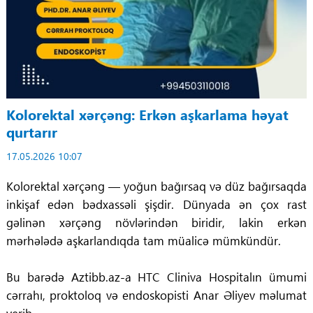
Kolorektal xərçəng: Erkən aşkarlama həyat
qurtarır
17.05.2026 10:07
Kolorektal xərçəng — yoğun bağırsaq və düz bağırsaqda
inkişaf edən bədxassəli şişdir. Dünyada ən çox rast
gəlinən xərçəng növlərindən biridir, lakin erkən
mərhələdə aşkarlandıqda tam müalicə mümkündür.
Bu barədə Aztibb.az-a HTC Cliniva Hospitalın ümumi
cərrahı, proktoloq və endoskopisti Anar Əliyev məlumat