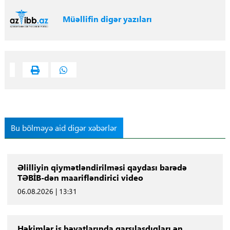
Müəllifin digər yazıları
Bu bölməyə aid digər xəbərlər
Əlilliyin qiymətləndirilməsi qaydası barədə
TƏBİB-dən maarifləndirici video
06.08.2026 | 13:31
Həkimlər iş həyatlarında qarşılaşdıqları ən