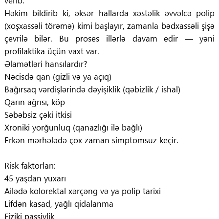
verib.
Həkim bildirib ki, əksər hallarda xəstəlik əvvəlcə polip
(xoşxassəli törəmə) kimi başlayır, zamanla bədxassəli şişə
çevrilə bilər. Bu proses illərlə davam edir — yəni
profilaktika üçün vaxt var.
Əlamətləri hansılardır?
Nəcisdə qan (gizli və ya açıq)
Bağırsaq vərdişlərində dəyişiklik (qəbizlik / ishal)
Qarın ağrısı, köp
Səbəbsiz çəki itkisi
Xroniki yorğunluq (qanazlığı ilə bağlı)
Erkən mərhələdə çox zaman simptomsuz keçir.
Risk faktorları:
45 yaşdan yuxarı
Ailədə kolorektal xərçəng və ya polip tarixi
Lifdən kasad, yağlı qidalanma
Fiziki passivlik