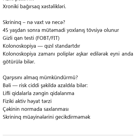
Xroniki bağırsaq xəstəlikləri.
Skrininq – nə vaxt və necə?
45 yaşdan sonra mütəmadi yoxlanış tövsiyə olunur
Gizli qan testi (FOBT/FIT)
Kolonoskopiya — qızıl standartdır
Kolonoskopiya zamanı poliplər aşkar edilərək eyni anda
götürülə bilər.
Qarşısını almaq mümkündürmü?
Bəli — risk ciddi şəkildə azaldıla bilər:
Lifli qidalarla zəngin qidalanma
Fiziki aktiv həyat tərzi
Çəkinin normada saxlanması
Skrininq müayinələrini gecikdirməmək