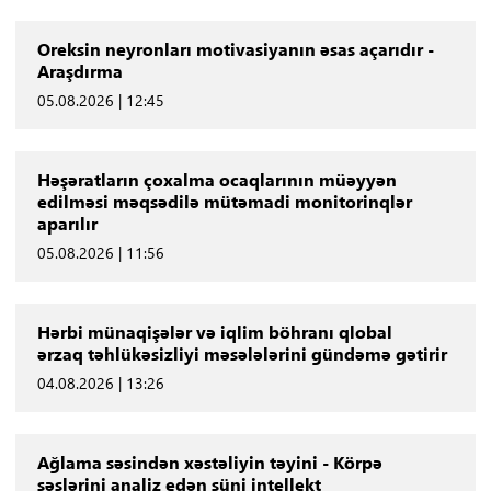
Oreksin neyronları motivasiyanın əsas açarıdır -
Araşdırma
05.08.2026 | 12:45
Həşəratların çoxalma ocaqlarının müəyyən
edilməsi məqsədilə mütəmadi monitorinqlər
aparılır
05.08.2026 | 11:56
Hərbi münaqişələr və iqlim böhranı qlobal
ərzaq təhlükəsizliyi məsələlərini gündəmə gətirir
04.08.2026 | 13:26
Ağlama səsindən xəstəliyin təyini - Körpə
səslərini analiz edən süni intellekt