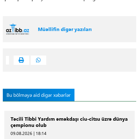
Müəllifin digər yazıları
Bu bölməyə aid digər xəbərlər
Təcili Tibbi Yardım əməkdaşı ciu-citsu üzrə dünya
çempionu olub
09.08.2026 | 18:14