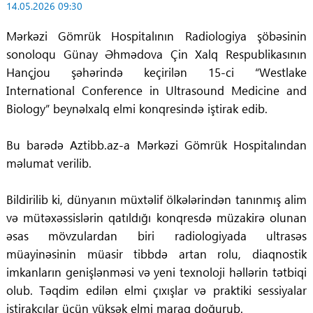
14.05.2026 09:30
Mərkəzi Gömrük Hospitalının Radiologiya şöbəsinin
sonoloqu Günay Əhmədova Çin Xalq Respublikasının
Hançjou şəhərində keçirilən 15-ci “Westlake
International Conference in Ultrasound Medicine and
Biology” beynəlxalq elmi konqresində iştirak edib.
Bu barədə Aztibb.az-a Mərkəzi Gömrük Hospitalından
məlumat verilib.
Bildirilib ki, dünyanın müxtəlif ölkələrindən tanınmış alim
və mütəxəssislərin qatıldığı konqresdə müzakirə olunan
əsas mövzulardan biri radiologiyada ultrasəs
müayinəsinin müasir tibbdə artan rolu, diaqnostik
imkanların genişlənməsi və yeni texnoloji həllərin tətbiqi
olub. Təqdim edilən elmi çıxışlar və praktiki sessiyalar
iştirakçılar üçün yüksək elmi maraq doğurub.