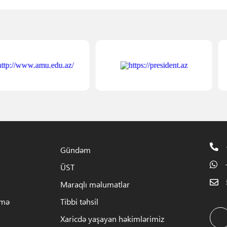
Gündəm
ÜST
Maraqlı məlumatlar
rmə
Tibbi təhsil
Xaricdə yaşayan həkimlərimiz