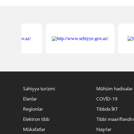
Səhiyyə turizmi
Mühüm hadisələr
Elanlar
COVİD-19
Regionlar
Tibbdə İKT
Elektron tibb
Tibbi maarifləndi
Mükafatlar
Nəşrlər