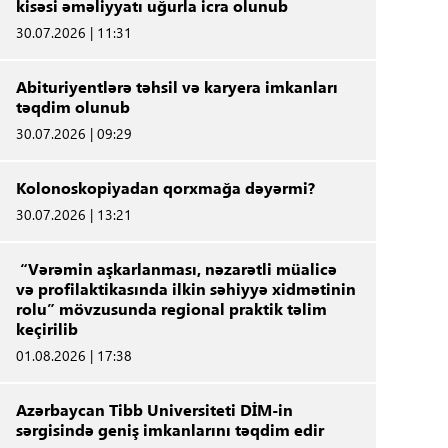
kisəsi əməliyyatı uğurla icra olunub
30.07.2026 | 11:31
Abituriyentlərə təhsil və karyera imkanları
təqdim olunub
30.07.2026 | 09:29
Kolonoskopiyadan qorxmağa dəyərmi?
30.07.2026 | 13:21
“Vərəmin aşkarlanması, nəzarətli müalicə
və profilaktikasında ilkin səhiyyə xidmətinin
rolu” mövzusunda regional praktik təlim
keçirilib
01.08.2026 | 17:38
Azərbaycan Tibb Universiteti DİM-in
sərgisində geniş imkanlarını təqdim edir