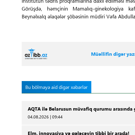
institutun tədris proqramlarına daxil edilməsi məsə
Görüşdə, həmçinin Mamalıq-ginekologiya kaf
Beynəlxalq əlaqələr şöbəsinin müdiri Vəfa Abdullay
Müəllifin digər yazı
Bu bölməyə aid digər xəbərlər
AQTA ilə Belarusun müvafiq qurumu arasında g
04.08.2026 | 09:44
Elm, innovasiya və gələcəyin tibbi bir arada!