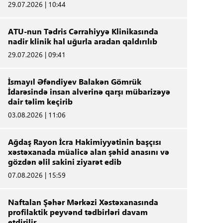
29.07.2026 | 10:44
ATU-nun Tədris Cərrahiyyə Klinikasında
nadir klinik hal uğurla aradan qaldırılıb
29.07.2026 | 09:41
İsmayıl Əfəndiyev Balakən Gömrük
İdarəsində insan alverinə qarşı mübarizəyə
dair təlim keçirib
03.08.2026 | 11:06
Ağdaş Rayon İcra Hakimiyyətinin başçısı
xəstəxanada müalicə alan şəhid anasını və
gözdən əlil sakini ziyarət edib
07.08.2026 | 15:59
Naftalan Şəhər Mərkəzi Xəstəxanasında
profilaktik peyvənd tədbirləri davam
etdirilir