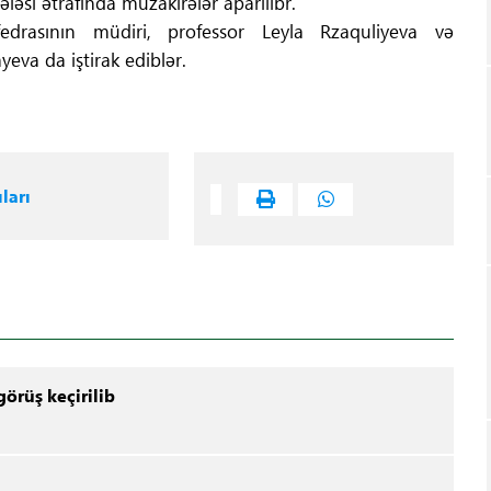
ləsi ətrafında müzakirələr aparılıbr.
edrasının müdiri, professor Leyla Rzaquliyeva və
eva da iştirak ediblər.
ları
örüş keçirilib