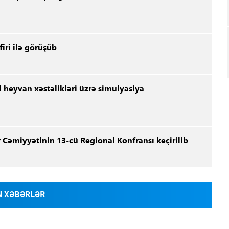
iri ilə görüşüb
 heyvan xəstəlikləri üzrə simulyasiya
 Cəmiyyətinin 13-cü Regional Konfransı keçirilib
 XƏBƏRLƏR