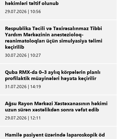
həkimləri təltif olunub
29.07.2026 | 10:56
Respublika Təcili və Təxirəsalınmaz Tibbi
Yardım Mərkəzinin anestezioloq-
reanimatoloqları üçün simulyasiya təlimi
keçirilib
30.07.2026 | 10:27
Quba RMX-da 0–3 aylıq körpələrin planlı
profilaktik müayinələri həyata keçirilir
31.07.2026 | 14:19
Ağsu Rayon Mərkəzi Xəstəxanasının həkimi
uzun sürən xəstəlikdən sonra vəfat edib
29.07.2026 | 12:11
Hamilə pasiyent üzərində laparoskopik öd