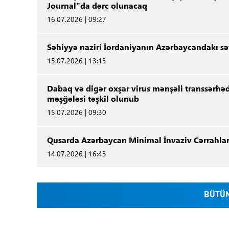
Journal"da dərc olunacaq
16.07.2026 | 09:27
Səhiyyə naziri İordaniyanın Azərbaycandakı səf
15.07.2026 | 13:13
Dabaq və digər oxşar virus mənşəli transsərhəd
məşğələsi təşkil olunub
15.07.2026 | 09:30
Qusarda Azərbaycan Minimal İnvaziv Cərrahlar
14.07.2026 | 16:43
BÜTÜN