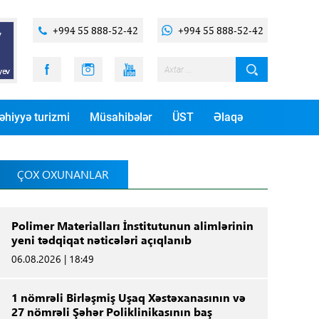
+994 55 888-52-42
+994 55 888-52-42
əhiyyə turizmi
Müsahibələr
ÜST
Əlaqə
ÇOX OXUNANLAR
Polimer Materialları İnstitutunun alimlərinin
yeni tədqiqat nəticələri açıqlanıb
06.08.2026 | 18:49
1 nömrəli Birləşmiş Uşaq Xəstəxanasının və
27 nömrəli Şəhər Poliklinikasının baş