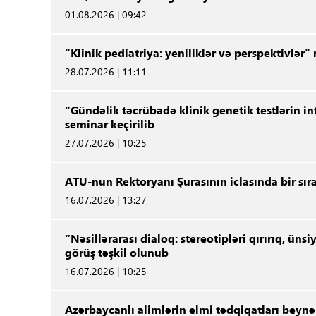
01.08.2026 | 09:42
"Klinik pediatriya: yeniliklər və perspektivlər
28.07.2026 | 11:11
“Gündəlik təcrübədə klinik genetik testlərin i
seminar keçirilib
27.07.2026 | 10:25
ATU-nun Rektoryanı Şurasının iclasında bir sır
16.07.2026 | 13:27
“Nəsillərarası dialoq: stereotipləri qırırıq, ü
görüş təşkil olunub
16.07.2026 | 10:25
Azərbaycanlı alimlərin elmi tədqiqatları beynə