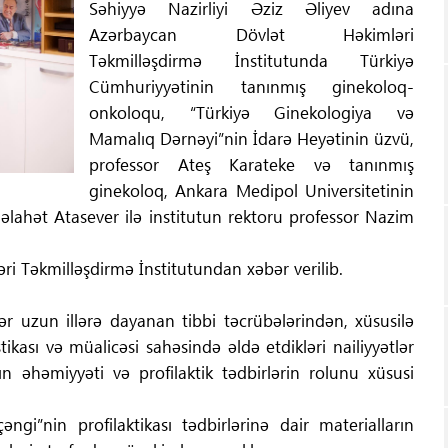
Səhiyyə Nazirliyi Əziz Əliyev adına
Azərbaycan Dövlət Həkimləri
Təkmilləşdirmə İnstitutunda Türkiyə
Cümhuriyyətinin tanınmış ginekoloq-
onkoloqu, “Türkiyə Ginekologiya və
Mamalıq Dərnəyi”nin İdarə Heyətinin üzvü,
professor Ateş Karateke və tanınmış
ginekoloq, Ankara Medipol Universitetinin
ahət Atasever ilə institutun rektoru professor Nazim
i Təkmilləşdirmə İnstitutundan xəbər verilib.
 uzun illərə dayanan tibbi təcrübələrindən, xüsusilə
tikası və müalicəsi sahəsində əldə etdikləri nailiyyətlər
 əhəmiyyəti və profilaktik tədbirlərin rolunu xüsusi
i”nin profilaktikası tədbirlərinə dair materialların