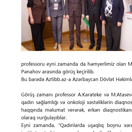
Tibbdə İKT
Regionlar
Elanlar
Gündəm
professoru eyni zamanda da həmyerlimiz olan Məl
Tibbi maarifləndirmə
Pənahov arasında görüş keçirilib.
Bu barədə Aztibb.az-a Azərbaycan Dövlət Həkimlər
Mühüm hadisələr
Görüş zamanı professor A.Karateke və M.Atasevər
COVID-19
qadın sağlamlığı və onkoloji xəstəliklərin diaqnos
haqqında məlumat verərək, erkən diaqnostikanın
ÜST
olaraq vurğulayıblar.
Eyni zamanda, “Qadınlarda uşaqlıq boynu xərçəng