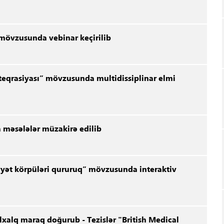
" mövzusunda vebinar keçirilib
nteqrasiyası” mövzusunda multidissiplinar elmi
a məsələlər müzakirə edilib
nsiyyət körpüləri qururuq” mövzusunda interaktiv
lxalq maraq doğurub - Tezislər "British Medical