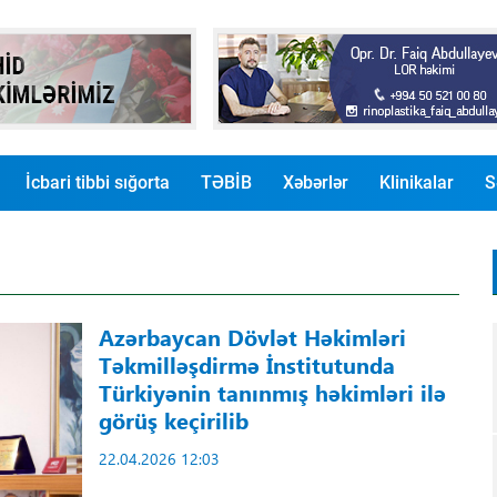
İcbari tibbi sığorta
TƏBİB
Xəbərlər
Klinikalar
S
Azərbaycan Dövlət Həkimləri
Təkmilləşdirmə İnstitutunda
Türkiyənin tanınmış həkimləri ilə
görüş keçirilib
22.04.2026 12:03