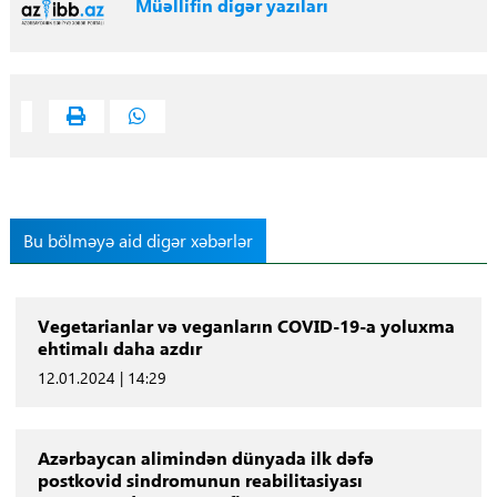
Müəllifin digər yazıları
Bu bölməyə aid digər xəbərlər
Vegetarianlar və veganların COVID-19-a yoluxma
ehtimalı daha azdır
12.01.2024 | 14:29
Azərbaycan alimindən dünyada ilk dəfə
postkovid sindromunun reabilitasiyası