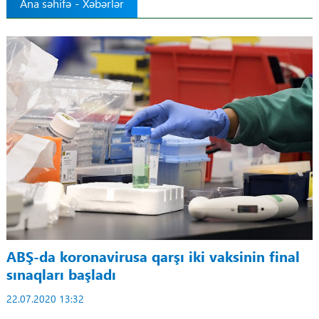
Ana səhifə
-
Xəbərlər
Tibbdə İKT
Regionlar
Elanlar
Gündəm
Tibbi maarifləndirmə
Mühüm hadisələr
COVID-19
ABŞ-da koronavirusa qarşı iki vaksinin final
sınaqları başladı
ÜST
22.07.2020 13:32