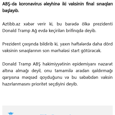
ABŞ-da koronavirus əleyhinə iki vaksinin final sınaqları
başlayıb.
Aztibb.az xəbər verir ki, bu barədə ölkə prezidenti
Donald Tramp Ağ evdə keçirilən brifinqdə deyib.
Prezident çıxışında bildirib ki, yaxın həftələrdə daha dörd
vaksinin sınaqlarının son mərhələsi start götürəcək.
Donald Tramp ABŞ hakimiyyətinin epidemiyanı nəzarət
altına almağı deyil, onu tamamilə aradan qaldırmağı
qarşısına məqsəd qoyduğunu və bu səbəbdən vaksin
hazırlanmasını prioritet seçdiyini deyib.