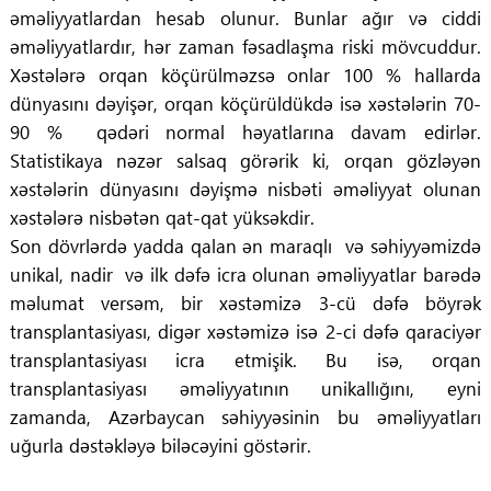
əməliyyatlardan hesab olunur. Bunlar ağır və ciddi
əməliyyatlardır, hər zaman fəsadlaşma riski mövcuddur.
Xəstələrə orqan köçürülməzsə onlar 100 % hallarda
dünyasını dəyişər, orqan köçürüldükdə isə xəstələrin 70-
90 % qədəri normal həyatlarına davam edirlər.
Statistikaya nəzər salsaq görərik ki, orqan gözləyən
xəstələrin dünyasını dəyişmə nisbəti əməliyyat olunan
xəstələrə nisbətən qat-qat yüksəkdir.
Son dövrlərdə yadda qalan ən maraqlı və səhiyyəmizdə
unikal, nadir və ilk dəfə icra olunan əməliyyatlar barədə
məlumat versəm, bir xəstəmizə 3-cü dəfə böyrək
transplantasiyası, digər xəstəmizə isə 2-ci dəfə qaraciyər
transplantasiyası icra etmişik. Bu isə, orqan
transplantasiyası əməliyyatının unikallığını, eyni
zamanda, Azərbaycan səhiyyəsinin bu əməliyyatları
uğurla dəstəkləyə biləcəyini göstərir.