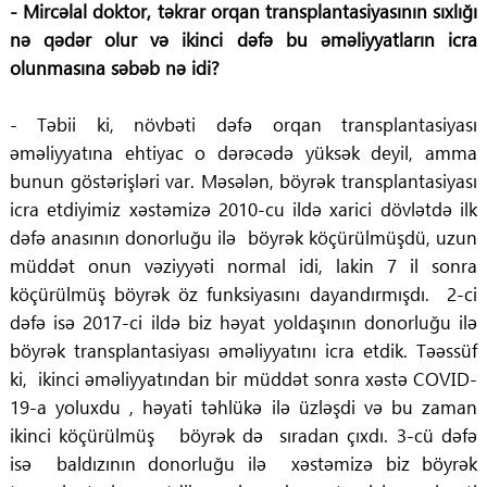
- Mircəlal doktor,
təkrar orqan transplantasiyasının sıxlığı
nə qədər olur və ikinci dəfə bu əməliyyatların icra
olunmasına səbəb nə idi?
- Təbii ki, növbəti dəfə orqan transplantasiyası
əməliyyatına ehtiyac o dərəcədə yüksək deyil, amma
bunun göstərişləri var. Məsələn, böyrək transplantasiyası
icra etdiyimiz xəstəmizə 2010-cu ildə xarici dövlətdə ilk
dəfə anasının donorluğu ilə böyrək köçürülmüşdü, uzun
müddət onun vəziyyəti normal idi, lakin 7 il sonra
köçürülmüş böyrək öz funksiyasını dayandırmışdı. 2-ci
dəfə isə 2017-ci ildə biz həyat yoldaşının donorluğu ilə
böyrək transplantasiyası əməliyyatını icra etdik. Təəssüf
ki, ikinci əməliyyatından bir müddət sonra xəstə COVID-
19-a yoluxdu , həyati təhlükə ilə üzləşdi və bu zaman
ikinci köçürülmüş böyrək də sıradan çıxdı. 3-cü dəfə
isə baldızının donorluğu ilə xəstəmizə biz böyrək