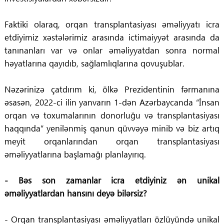
Faktiki olaraq, orqan transplantasiyası əməliyyatı icra
etdiyimiz xəstələrimiz arasında ictimaiyyət arasında da
tanınanları var və onlar əməliyyatdan sonra normal
həyatlarına qayıdıb, sağlamlıqlarına qovuşublar.
Nəzərinizə çatdırım ki, ölkə Prezidentinin fərmanına
əsasən, 2022-ci ilin yanvarın 1-dən Azərbaycanda “İnsan
orqan və toxumalarının donorluğu və transplantasiyası
haqqında” yenilənmiş qanun qüvvəyə minib və biz artıq
meyit orqanlarından orqan transplantasiyası
əməliyyatlarına başlamağı planlayırıq.
- Bəs son zamanlar icra etdiyiniz ən unikal
əməliyyatlardan hansını deyə bilərsiz?
- Orqan transplantasiyası əməliyyatları özlüyündə unikal