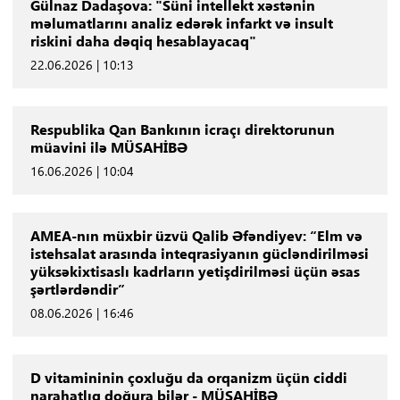
Gülnaz Dadaşova: "Süni intellekt xəstənin
məlumatlarını analiz edərək infarkt və insult
riskini daha dəqiq hesablayacaq"
22.06.2026 | 10:13
Respublika Qan Bankının icraçı direktorunun
müavini ilə MÜSAHİBƏ
16.06.2026 | 10:04
AMEA-nın müxbir üzvü Qalib Əfəndiyev: “Elm və
istehsalat arasında inteqrasiyanın gücləndirilməsi
yüksəkixtisaslı kadrların yetişdirilməsi üçün əsas
şərtlərdəndir”
08.06.2026 | 16:46
D vitamininin çoxluğu da orqanizm üçün ciddi
narahatlıq doğura bilər - MÜSAHİBƏ