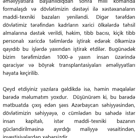
əməliyyatlara başlanıldıqdan sonra milli komanda
formalaşdı və dövlətimizin dəstəyi ilə xəstəxanaların
maddi-texniki bazaları yeniləndi. Digər tərəfdən
dövlətimiz tərəfindən kadrların xarici ölkələrdə təhsil
almalarına dəstək verildi, həkim, tibb bacısı, kiçik tibb
personalı xaricdə təlimlərdə iştirak edərək ölkəmizə
qayıdıb bu işlərdə yaxından iştirak etdilər. Bugünədək
bizim tərəfimizdən 1000-ə yaxın insan üzərində
qaraciyər və böyrək transplantasiyaları əməliyyatları
həyata keçirilib.
Qeyd etdiyiniz yazılara gəldikdə isə, həmin məqalələr
barədə məlumatım yoxdur. Düşünürəm ki, bu barədə
mətbuatda çıxış edən şəxs Azərbaycan səhiyyəsindən,
dövlətimizin səhiyyəyə, o cümlədən bu sahədə istər
insan kapitalı, istər maddi-texniki bazanın
gücləndirilməsinə ayırdığı maliyyə vəsaitindən,
investisiyalardan xəbərsizdir.