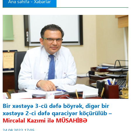
Ana səhifə
-
Xəbərlər
Tibbdə İKT
Regionlar
Elanlar
Gündəm
Tibbi maarifləndirmə
Mühüm hadisələr
COVID-19
Bir xəstəyə 3-cü dəfə böyrək, digər bir
xəstəyə 2-ci dəfə qaraciyər köçürülüb –
ÜST
Mircəlal Kazımi ilə MÜSAHİBƏ
24.08.2022 17:05