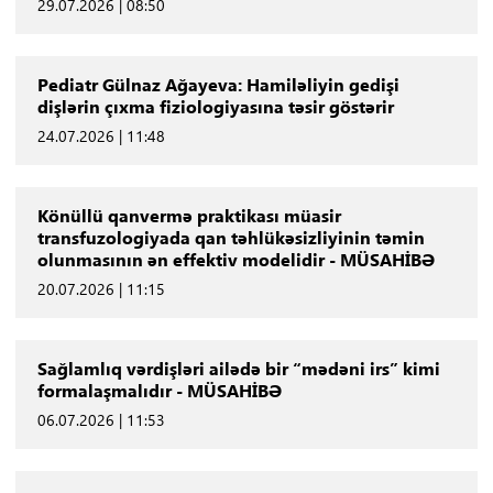
29.07.2026 | 08:50
Pediatr Gülnaz Ağayeva: Hamiləliyin gedişi
dişlərin çıxma fiziologiyasına təsir göstərir
24.07.2026 | 11:48
Könüllü qanvermə praktikası müasir
transfuzologiyada qan təhlükəsizliyinin təmin
olunmasının ən effektiv modelidir - MÜSAHİBƏ
20.07.2026 | 11:15
Sağlamlıq vərdişləri ailədə bir “mədəni irs” kimi
formalaşmalıdır - MÜSAHİBƏ
06.07.2026 | 11:53