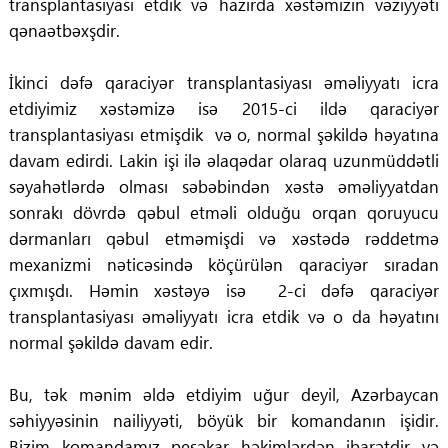
transplantasiyası etdik və hazırda xəstəmizin vəziyyəti
qənaətbəxşdir.
İkinci dəfə qaraciyər transplantasiyası əməliyyatı icra
etdiyimiz xəstəmizə isə 2015-ci ildə qaraciyər
transplantasiyası etmişdik və o, normal şəkildə həyatına
davam edirdi. Lakin işi ilə əlaqədar olaraq uzunmüddətli
səyahətlərdə olması səbəbindən xəstə əməliyyatdan
sonrakı dövrdə qəbul etməli olduğu orqan qoruyucu
dərmanları qəbul etməmişdi və xəstədə rəddetmə
mexanizmi nəticəsində köçürülən qaraciyər sıradan
çıxmışdı. Həmin xəstəyə isə 2-ci dəfə qaraciyər
transplantasiyası əməliyyatı icra etdik və o da həyatını
normal şəkildə davam edir.
Bu, tək mənim əldə etdiyim uğur deyil, Azərbaycan
səhiyyəsinin nailiyyəti, böyük bir komandanın işidir.
Bizim komandamız peşəkar həkimlərdən ibarətdir və