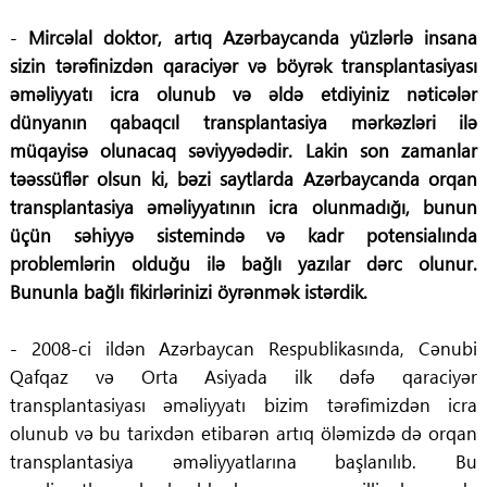
-
Mircəlal doktor, artıq Azərbaycanda yüzlərlə insana
sizin tərəfinizdən qaraciyər və böyrək transplantasiyası
əməliyyatı icra olunub və əldə etdiyiniz nəticələr
dünyanın qabaqcıl transplantasiya mərkəzləri ilə
müqayisə olunacaq səviyyədədir. Lakin son zamanlar
təəssüflər olsun ki, bəzi saytlarda Azərbaycanda orqan
transplantasiya əməliyyatının icra olunmadığı, bunun
üçün səhiyyə sistemində və kadr potensialında
problemlərin olduğu ilə bağlı yazılar dərc olunur.
Bununla bağlı fikirlərinizi öyrənmək istərdik.
- 2008-ci ildən Azərbaycan Respublikasında, Cənubi
Qafqaz və Orta Asiyada ilk dəfə qaraciyər
transplantasiyası əməliyyatı bizim tərəfimizdən icra
olunub və bu tarixdən etibarən artıq öləmizdə də orqan
transplantasiya əməliyyatlarına başlanılıb. Bu