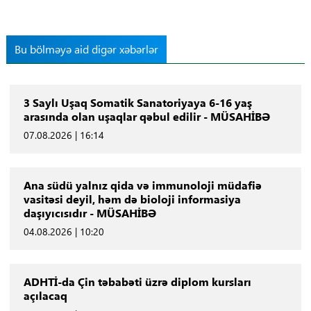
Bu bölməyə aid digər xəbərlər
3 Saylı Uşaq Somatik Sanatoriyaya 6-16 yaş
arasında olan uşaqlar qəbul edilir - MÜSAHİBƏ
07.08.2026 | 16:14
Ana südü yalnız qida və immunoloji müdafiə
vasitəsi deyil, həm də bioloji informasiya
daşıyıcısıdır - MÜSAHİBƏ
04.08.2026 | 10:20
ADHTİ-da Çin təbabəti üzrə diplom kursları
açılacaq