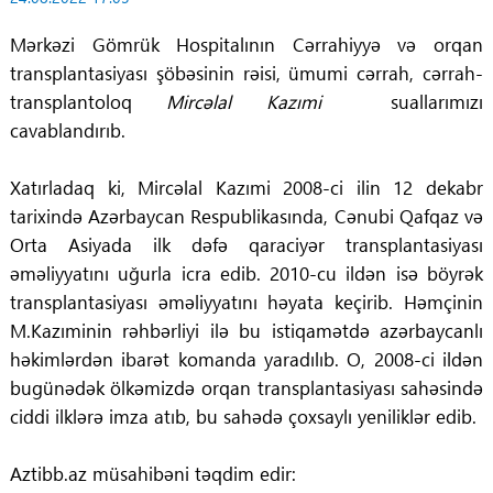
Mərkəzi Gömrük Hospitalının Cərrahiyyə və orqan
transplantasiyası şöbəsinin rəisi, ümumi cərrah, cərrah-
transplantoloq
Mircəlal Kazımi
suallarımızı
cavablandırıb.
Xatırladaq ki, Mircəlal Kazımi 2008-ci ilin 12 dekabr
tarixində Azərbaycan Respublikasında, Cənubi Qafqaz və
Orta Asiyada ilk dəfə qaraciyər transplantasiyası
əməliyyatını uğurla icra edib. 2010-cu ildən isə böyrək
transplantasiyası əməliyyatını həyata keçirib. Həmçinin
M.Kazıminin rəhbərliyi ilə bu istiqamətdə azərbaycanlı
həkimlərdən ibarət komanda yaradılıb. O, 2008-ci ildən
bugünədək ölkəmizdə orqan transplantasiyası sahəsində
ciddi ilklərə imza atıb, bu sahədə çoxsaylı yeniliklər edib.
Aztibb.az müsahibəni təqdim edir: