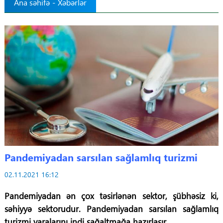
Ana səhifə
-
Xəbərlər
Tibbdə İKT
Regionlar
Elanlar
Gündəm
Tibbi maarifləndirmə
Mühüm hadisələr
Pandemiyadan
sarsılan
sağlamlıq turizmi
COVID-19
02.11.2021 16:12
Pandemiyadan ən çox təsirlənən sektor, şübhəsiz ki,
ÜST
səhiyyə sektorudur. Pandemiyadan sarsılan sağlamlıq
turizmi yaralarını indi sağaltmağa hazırlaşır.