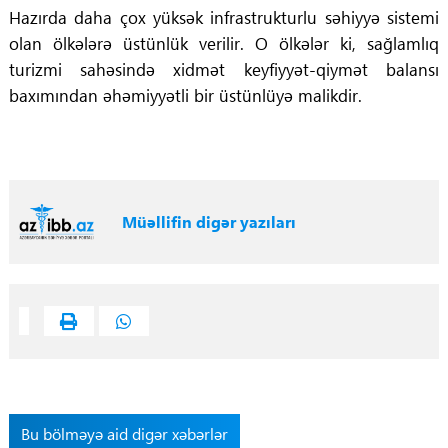
Hazırda daha çox yüksək infrastrukturlu səhiyyə sistemi
olan ölkələrə üstünlük verilir. O ölkələr ki, sağlamlıq
turizmi sahəsində xidmət keyfiyyət-qiymət balansı
baxımından əhəmiyyətli bir üstünlüyə malikdir.
Müəllifin digər yazıları
Bu bölməyə aid digər xəbərlər