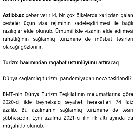
Aztibb.az
xəbər verir ki, bir çox ölkələrdə xaricdən gələn
xəstələr üçün viza rejiminin sadələşdirilməsi ilə bağlı
razılıqlar əldə olunub. Ümumilikdə vizanın əldə edilməsi
rahatlığının sağlamlıq turizminə də müsbət təsirləri
olacağı gözlənilir.
Turizm baxımından rəqabət üstünlüyünü artıracaq
Dünya sağlamlıq turizmi pandemiyadan necə təsirləndi?
BMT-nin Dünya Turizm Təşkilatının məlumatlarına görə
2020-ci ildə beynəlxalq səyahət hərəkətləri 74 faiz
azalıb.
Bu azalmanın sağlamlıq turizminə də təsiri
şübhəsizdir. Eyni azalma 2021-ci ilin ilk altı ayında da
müşahidə olunub.