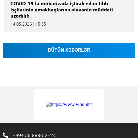
COVID-19-la mübarizədə iştirak edən tibb
işçilərinin əməkhaqlarına əlavənin müddəti
uzadılıb
14.05.2026 | 15:35
BÜTÜN XƏBƏRLƏR
+994 55 888-52-42