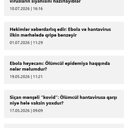
virusların siyahısını hazırlayıblar
10.07.2026 | 16:16
Həkimlər xəbərdarlıq edir: Ebola və hantavirus
ilkin mərhələdə qripə bənzəyir
01.07.2026 | 11:29
Ebola həyəcanı: Ölümcül epidemiya haqqında
nələr məlumdur?
19.05.2026 | 11:21
Siçan mənşəli “kovid”: Ölümcül hantavirusa qarşı
niyə hələ vaksin yoxdur?
17.05.2026 | 09:09