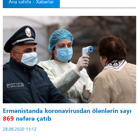
Ana səhifə
-
Xəbərlər
Tibbdə İKT
Regionlar
Elanlar
Gündəm
Tibbi maarifləndirmə
Mühüm hadisələr
COVID-19
Ermənistanda koronavirusdan ölənlərin sayı
869
nəfərə çatıb
ÜST
28.08.2020 13:12