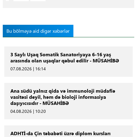
Bu bölməyə aid digər xəbərlər
3 Saylı Uşaq Somatik Sanatoriyaya 6-16 yaş
arasında olan uşaqlar qəbul edilir - MÜSAHİBƏ
07.08.2026 | 16:14
Ana südü yalnız qida və immunoloji müdafiə
vasitəsi deyil, həm də bioloji informasiya
daşıyıcısıdır - MÜSAHİBƏ
04.08.2026 | 10:20
ADHTİ-da Çin təbabəti üzrə diplom kursları