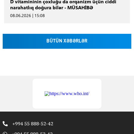
D vitamininin çoxluğu da orqanizm üçün ciddi
narahatlıq doğura bilər - MÜSAHİBƏ
08.06.2026 | 15:08
BÜTÜN XƏBƏRLƏR
+994 55 888-52-42