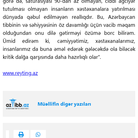
görə də, saturasiyası 90-dan az olmayan, ciddi ağciyər
tutulması olmayan insanların xəstəxanalara yatırılması
dünyada qəbul edilməyən reallıqdır. Bu, Azərbaycan
tibbinin və səhiyyəsinin öz davamlığı üçün vacib məqam
olduğundan onu dilə gətirməyi özümə borc bilirəm.
Ümid edirəm ki, cəmiyyətimiz, xəstəxanalarımız,
insanlarımız da buna əməl edərək gələcəkdə ola biləcək
kritik dalğa qarşısında daha hazırlıqlı olar”.
www.reyting.az
Müəllifin digər yazıları