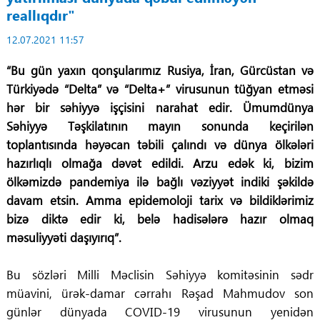
reallıqdır"
12.07.2021 11:57
“Bu gün yaxın qonşularımız Rusiya, İran, Gürcüstan və
Türkiyədə “Delta” və “Delta+” virusunun tüğyan etməsi
hər bir səhiyyə işçisini narahat edir. Ümumdünya
Səhiyyə Təşkilatının mayın sonunda keçirilən
toplantısında həyəcan təbili çalındı və dünya ölkələri
hazırlıqlı olmağa dəvət edildi. Arzu edək ki, bizim
ölkəmizdə pandemiya ilə bağlı vəziyyət indiki şəkildə
davam etsin. Amma epidemoloji tarix və bildiklərimiz
bizə diktə edir ki, belə hadisələrə hazır olmaq
məsuliyyəti daşıyırıq”.
Bu sözləri Milli Məclisin Səhiyyə komitəsinin sədr
müavini, ürək-damar cərrahı Rəşad Mahmudov son
günlər dünyada COVID-19 virusunun yenidən