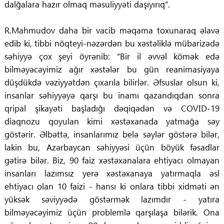
dalğalara hazır olmaq məsuliyyəti daşıyırıq”.
R.Mahmudov daha bir vacib məqama toxunaraq əlavə
edib ki, tibbi nöqteyi-nəzərdən bu xəstəliklə mübarizədə
səhiyyə çox şeyi öyrənib: “Bir il əvvəl kömək edə
bilməyəcəyimiz ağır xəstələr bu gün reanimasiyaya
düşdükdə vəziyyətdən çıxarıla bilirlər. Əfsuslar olsun ki,
insanlar səhiyyəyə qarşı bu inamı qazandıqdan sonra
qripal şikayəti başladığı dəqiqədən və COVID-19
diaqnozu qoyulan kimi xəstəxanada yatmağa səy
göstərir. Əlbəttə, insanlarımız belə səylər göstərə bilər,
lakin bu, Azərbaycan səhiyyəsi üçün böyük fəsadlar
gətirə bilər. Biz, 90 faiz xəstəxanalara ehtiyacı olmayan
insanları lazımsız yerə xəstəxanaya yatırmaqla əsl
ehtiyacı olan 10 faizi - hansı ki onlara tibbi xidməti ən
yüksək səviyyədə göstərmək lazımdır - yatıra
bilməyəcəyimiz üçün problemlə qarşılaşa bilərik. Ona