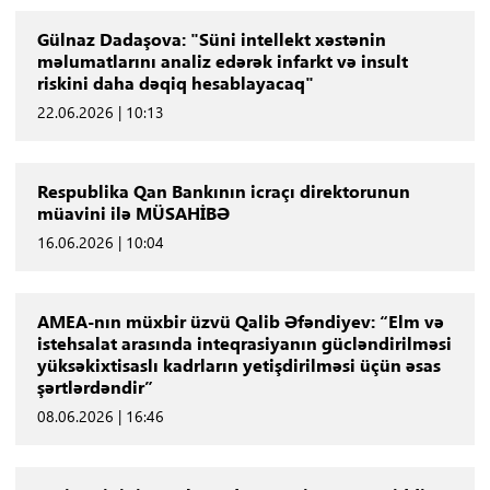
Gülnaz Dadaşova: "Süni intellekt xəstənin
məlumatlarını analiz edərək infarkt və insult
riskini daha dəqiq hesablayacaq"
22.06.2026 | 10:13
Respublika Qan Bankının icraçı direktorunun
müavini ilə MÜSAHİBƏ
16.06.2026 | 10:04
AMEA-nın müxbir üzvü Qalib Əfəndiyev: “Elm və
istehsalat arasında inteqrasiyanın gücləndirilməsi
yüksəkixtisaslı kadrların yetişdirilməsi üçün əsas
şərtlərdəndir”
08.06.2026 | 16:46