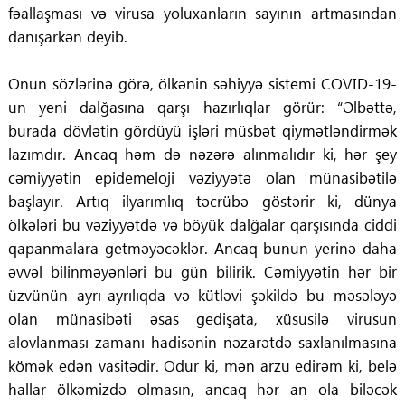
fəallaşması və virusa yoluxanların sayının artmasından
danışarkən deyib.
Onun sözlərinə görə, ölkənin səhiyyə sistemi COVID-19-
un yeni dalğasına qarşı hazırlıqlar görür: “Əlbəttə,
burada dövlətin gördüyü işləri müsbət qiymətləndirmək
lazımdır. Ancaq həm də nəzərə alınmalıdır ki, hər şey
cəmiyyətin epidemeloji vəziyyətə olan münasibətilə
başlayır. Artıq ilyarımlıq təcrübə göstərir ki, dünya
ölkələri bu vəziyyətdə və böyük dalğalar qarşısında ciddi
qapanmalara getməyəcəklər. Ancaq bunun yerinə daha
əvvəl bilinməyənləri bu gün bilirik. Cəmiyyətin hər bir
üzvünün ayrı-ayrılıqda və kütləvi şəkildə bu məsələyə
olan münasibəti əsas gedişata, xüsusilə virusun
alovlanması zamanı hadisənin nəzarətdə saxlanılmasına
kömək edən vasitədir. Odur ki, mən arzu edirəm ki, belə
hallar ölkəmizdə olmasın, ancaq hər an ola biləcək