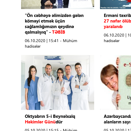
Tibbdə İKT
"Ön cəbhəyə əlimizdən gələn
Erməni təxrib
köməyi etmək üçün
27 nəfər ölüb
Regionlar
sağlamlığımızın qeydinə
yaralanıb
qalmalıyıq" -
TƏBİB
06.10.2020 | 
Elanlar
06.10.2020 | 15:41 - Mühüm
hadisələr
hadisələr
Gündəm
Tibbi maarifləndirmə
Mühüm hadisələr
COVID-19
ÜST
Oktyabrın 5-i Beynəlxalq
Azərbaycanda
Həkimlər Günü
dür
alanların sayı
05.10.2020 | 15:15 - Mühüm
05.10.2020 | 