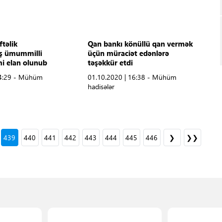
ftəlik
Qan bankı könüllü qan vermək
iş ümummilli
üçün müraciət edənlərə
mi elan olunub
təşəkkür etdi
14:29 - Mühüm
01.10.2020 | 16:38 - Mühüm
hadisələr
439
440
441
442
443
444
445
446
❯
❯❯