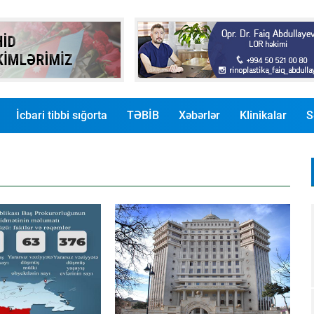
İcbari tibbi sığorta
TƏBİB
Xəbərlər
Klinikalar
S