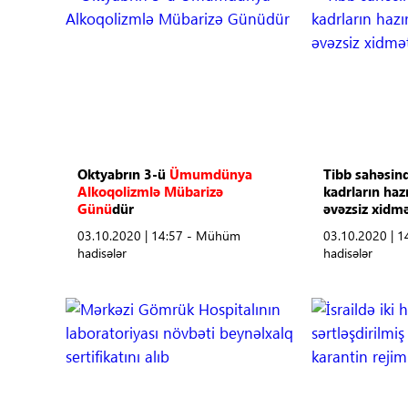
Oktyabrın 3-ü
Ümumdünya
Tibb sahəsind
Alkoqolizmlə Mübarizə
kadrların ha
Günü
dür
əvəzsiz xidmə
03.10.2020 | 14:57 - Mühüm
03.10.2020 | 
hadisələr
hadisələr