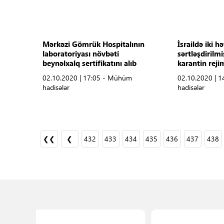
Mərkəzi Gömrük Hospitalının
İsraildə iki hə
laboratoriyası növbəti
sərtləşdirilm
beynəlxalq sertifikatını alıb
karantin reji
02.10.2020 | 17:05 - Mühüm
02.10.2020 | 
hadisələr
hadisələr
❮❮
❮
432
433
434
435
436
437
438