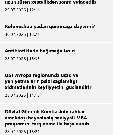
uzun sürən xəstəlikdən sonra vəfat edib
29.07.2026 | 12:11
Kolonoskopiyadan qorxmağa dəyərmi?
30.07.2026 | 13:21
Antibiotiklərin bağırsağa təsiri
28.07.2026 | 15:33
ÜST Avropa regionunda uşaq və
yeniyetmələrin psixi sağlamlığı
xidmətlərinin keyfiyyətini gücləndirir
28.07.2026 | 11:13
Dövlət Gömrük Komitəsinin rəhbər
əməkdaşı beynəlxalq səviyyəli MBA
proqramını fərqlənmə ilə başa vurub
28.07.2026 | 15:21