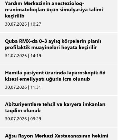
Yardım Mərkəzinin anestezioloq-
reanimatoloqları üçün simulyasiya təlimi
keçirilib
30.07.2026 | 10:27
Quba RMX-da 0–3 aylıq körpələrin planlı
profilaktik müayinələri həyata keçirilir
31.07.2026 | 14:19
Hamilə pasiyent üzərində laparoskopik öd
kisəsi əməliyyatı uğurla icra olunub
30.07.2026 | 11:31
Abituriyentlərə təhsil və karyera imkanları
təqdim olunub
30.07.2026 | 09:29
Ağsu Rayon Mərkəzi Xəstəxanasının həkimi