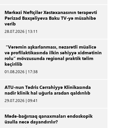
Mərkəzi Neftçilər Xəstəxanasının terapevti
Pərizad Baxşəliyeva Baku TV-yə müsahibə
verib
28.07.2026 | 13:11
“Vərəmin aşkarlanması, nəzarətli müalicə
və profilaktikasında ilkin səhiyyə xidmətinin
rolu” mövzusunda regional praktik təlim
keçirilib
01.08.2026 | 17:38
ATU-nun Tədris Cərrahiyyə Klinikasında
nadir klinik hal uğurla aradan qaldırılıb
29.07.2026 | 09:41
Mədə-bağırsaq qanaxmaları endoskopik
üsulla necə dayandırılır?