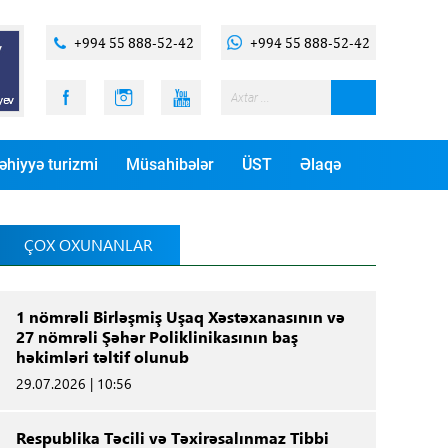
+994 55 888-52-42
+994 55 888-52-42
əhiyyə turizmi
Müsahibələr
ÜST
Əlaqə
ÇOX OXUNANLAR
1 nömrəli Birləşmiş Uşaq Xəstəxanasının və
27 nömrəli Şəhər Poliklinikasının baş
həkimləri təltif olunub
29.07.2026 | 10:56
Respublika Təcili və Təxirəsalınmaz Tibbi