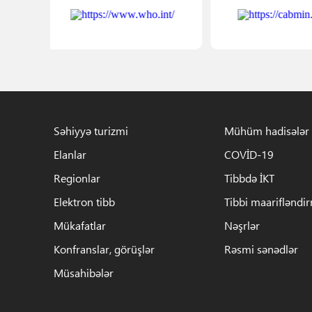
Səhiyyə turizmi
Mühüm hadisələr
Elanlar
COVİD-19
Regionlar
Tibbdə İKT
Elektron tibb
Tibbi maarifləndi
Mükafatlar
Nəşrlər
Konfranslar, görüşlər
Rəsmi sənədlər
Müsahibələr