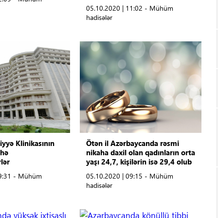
05.10.2020 | 11:02 - Mühüm
hadisələr
iyyə Klinikasının
Ötən il Azərbaycanda rəsmi
bhə
nikaha daxil olan qadınların orta
lər
yaşı 24,7, kişilərin isə 29,4 olub
09:31 - Mühüm
05.10.2020 | 09:15 - Mühüm
hadisələr