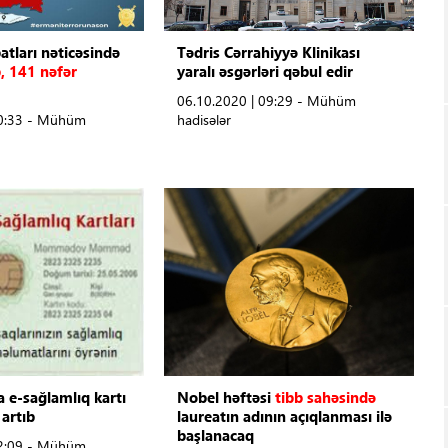
atları nəticəsində
Tədris Cərrahiyyə Klinikası
, 141 nəfər
yaralı əsgərləri qəbul edir
06.10.2020 | 09:29 - Mühüm
10:33 - Mühüm
hadisələr
 e-sağlamlıq kartı
Nobel həftəsi
tibb sahəsində
 artıb
laureatın adının açıqlanması ilə
başlanacaq
12:09 - Mühüm