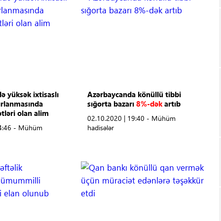
ə yüksək ixtisaslı
Azərbaycanda könüllü tibbi
zırlanmasında
sığorta bazarı
8%-dək
artıb
tləri olan alim
02.10.2020 | 19:40 - Mühüm
14:46 - Mühüm
hadisələr