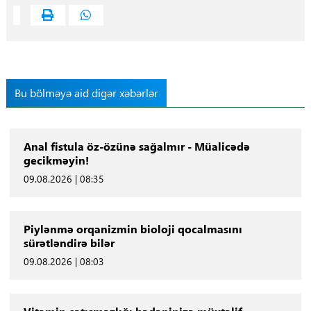
Bu bölməyə aid digər xəbərlər
Anal fistula öz-özünə sağalmır - Müalicədə
gecikməyin!
09.08.2026 | 08:35
Piylənmə orqanizmin bioloji qocalmasını
sürətləndirə bilər
09.08.2026 | 08:03