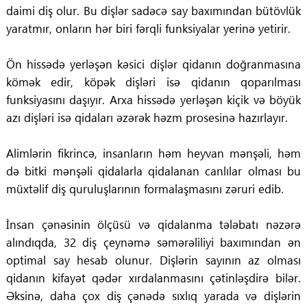
daimi diş olur. Bu dişlər sadəcə say baxımından bütövlük
yaratmır, onların hər biri fərqli funksiyalar yerinə yetirir.
Ön hissədə yerləşən kəsici dişlər qidanın doğranmasına
kömək edir, köpək dişləri isə qidanın qoparılması
funksiyasını daşıyır. Arxa hissədə yerləşən kiçik və böyük
azı dişləri isə qidaları əzərək həzm prosesinə hazırlayır.
Alimlərin fikrincə, insanların həm heyvan mənşəli, həm
də bitki mənşəli qidalarla qidalanan canlılar olması bu
müxtəlif diş quruluşlarının formalaşmasını zəruri edib.
İnsan çənəsinin ölçüsü və qidalanma tələbatı nəzərə
alındıqda, 32 diş çeynəmə səmərəliliyi baxımından ən
optimal say hesab olunur. Dişlərin sayının az olması
qidanın kifayət qədər xırdalanmasını çətinləşdirə bilər.
Əksinə, daha çox diş çənədə sıxlıq yarada və dişlərin