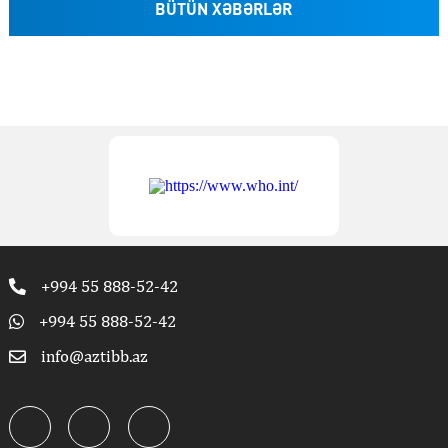
BÜTÜN XƏBƏRLƏR
+994 55 888-52-42
+994 55 888-52-42
info@aztibb.az