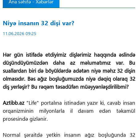
Ana səhifə
-
Xəbərlər
Tibbdə İKT
Niyə insanın 32 dişi var?
Regionlar
11.06.2026 09:25
Elanlar
Hər gün istifadə etdiyimiz dişlərimiz haqqında əslində
Gündəm
düşündüyümüzdən daha az məlumatımız var. Bu
suallardan biri də böyüklərdə adətən niyə məhz 32 dişin
Tibbi maarifləndirmə
olmasıdır. Bəs ağız boşluğumuzda niyə dəqiq olaraq 32
diş yerləşir? Bu rəqəm təsadüfən müəyyənləşdirilibmi?
Mühüm hadisələr
Aztibb.az
"Life" portalına istinadən yazır ki, cavab insan
COVID-19
orqanizminin milyonlarla il davam edən təkamül
prosesində gizlənir.
ÜST
Normal şəraitdə yetkin insanın ağız boşluğunda 32