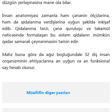
düzgün yerləşməsinə mane ola bilər.
İnsan anatomiyası zamanla həm çənənin ölçülərinə,
həm də qidalanma vərdişlərinə uyğun şəkildə inkişaf
edib. Qidalanma tərzi, çənə quruluşu və təkamül
nəticəsində formalaşan bu sistem qidaların mümkün
qədər səmərəli çeynənməsini təmin edir.
Məhz buna görə də ağız boşluğundakı 32 diş insan
orqanizminin ehtiyaclarına ən uyğun və ən funksional
say hesab olunur.
Müəllifin digər yazıları