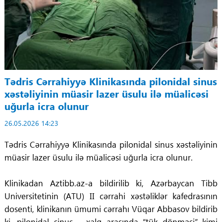
Tədris Cərrahiyyə Klinikasında pilonidal sinus
xəstəliyinin müasir lazer üsulu ilə müalicəsi
uğurla icra olunur
26.05.2026 14:23
Tədris Cərrahiyyə Klinikasında pilonidal sinus xəstəliyinin
müasir lazer üsulu ilə müalicəsi uğurla icra olunur.
Klinikadan Aztibb.az-a bildirilib ki, Azərbaycan Tibb
Universitetinin (ATU) II cərrahi xəstəliklər kafedrasının
dosenti, klinikanın ümumi cərrahı Vüqar Abbasov bildirib
ki, pilonidal sinus – xalq arasında “tük dönməsi” kimi