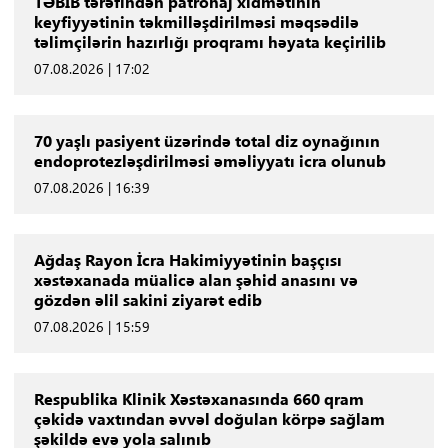
TƏBİB tərəfindən patronaj xidmətinin
keyfiyyətinin təkmilləşdirilməsi məqsədilə
təlimçilərin hazırlığı proqramı həyata keçirilib
07.08.2026 | 17:02
70 yaşlı pasiyent üzərində total diz oynağının
endoprotezləşdirilməsi əməliyyatı icra olunub
07.08.2026 | 16:39
Ağdaş Rayon İcra Hakimiyyətinin başçısı
xəstəxanada müalicə alan şəhid anasını və
gözdən əlil sakini ziyarət edib
07.08.2026 | 15:59
Respublika Klinik Xəstəxanasında 660 qram
çəkidə vaxtından əvvəl doğulan körpə sağlam
şəkildə evə yola salınıb