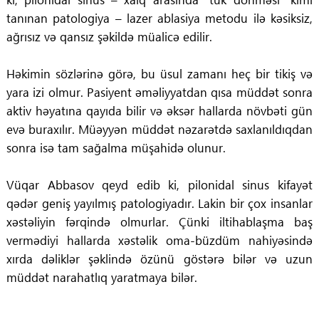
tanınan patologiya – lazer ablasiya metodu ilə kəsiksiz,
ağrısız və qansız şəkildə müalicə edilir.
Həkimin sözlərinə görə, bu üsul zamanı heç bir tikiş və
yara izi olmur. Pasiyent əməliyyatdan qısa müddət sonra
aktiv həyatına qayıda bilir və əksər hallarda növbəti gün
evə buraxılır. Müəyyən müddət nəzarətdə saxlanıldıqdan
sonra isə tam sağalma müşahidə olunur.
Vüqar Abbasov qeyd edib ki, pilonidal sinus kifayət
qədər geniş yayılmış patologiyadır. Lakin bir çox insanlar
xəstəliyin fərqində olmurlar. Çünki iltihablaşma baş
vermədiyi hallarda xəstəlik oma-büzdüm nahiyəsində
xırda dəliklər şəklində özünü göstərə bilər və uzun
müddət narahatlıq yaratmaya bilər.