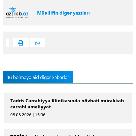
Müəllifin digər yazıları
Bu bölməyə aid digər xəbərlər
Tədris Cərrahiyyə Klinikasında növbəti mürəkkəb
cərrahi əməliyyat
08.08.2026 | 16:06