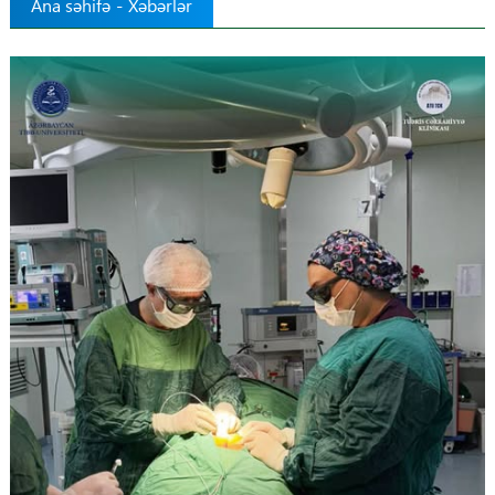
Ana səhifə
-
Xəbərlər
Tibbdə İKT
Regionlar
Elanlar
Gündəm
Tibbi maarifləndirmə
Mühüm hadisələr
COVID-19
ÜST