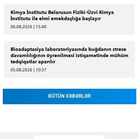
Kimya İnstitutu Belarusun Fiziki-Üzvi Kimya
İnstitutu ilə elmi əməkdaşlığa başlayır
06.08.2026 | 15:40
Bioadaptasiya laboratoriyasında buğdanın stresə
davamlılığının öyrənilməsi istiqamətində mühüm
tədqiqatlar aparılır
05.08.2026 | 10:37
BÜTÜN XƏBƏRLƏR