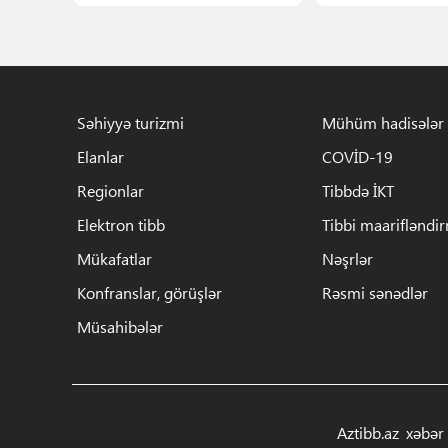
Səhiyyə turizmi
Mühüm hadisələr
Elanlar
COVİD-19
Regionlar
Tibbdə İKT
Elektron tibb
Tibbi maarifləndi
Mükafatlar
Nəşrlər
Konfranslar, görüşlər
Rəsmi sənədlər
Müsahibələr
Aztibb.az xəbər