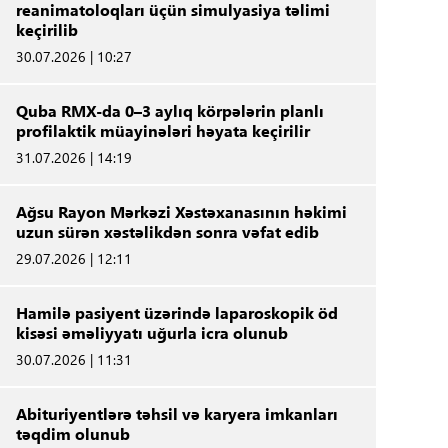
reanimatoloqları üçün simulyasiya təlimi
keçirilib
30.07.2026 | 10:27
Quba RMX-da 0–3 aylıq körpələrin planlı
profilaktik müayinələri həyata keçirilir
31.07.2026 | 14:19
Ağsu Rayon Mərkəzi Xəstəxanasının həkimi
uzun sürən xəstəlikdən sonra vəfat edib
29.07.2026 | 12:11
Hamilə pasiyent üzərində laparoskopik öd
kisəsi əməliyyatı uğurla icra olunub
30.07.2026 | 11:31
Abituriyentlərə təhsil və karyera imkanları
təqdim olunub