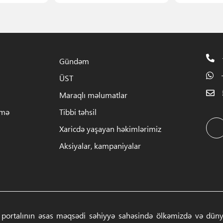
Gündəm
ÜST
Maraqlı məlumatlar
rmə
Tibbi təhsil
Xaricdə yaşayan həkimlərimiz
Aksiyalar, kampaniyalar
 portalının əsas məqsədi səhiyyə sahəsində ölkəmizdə və dünyad