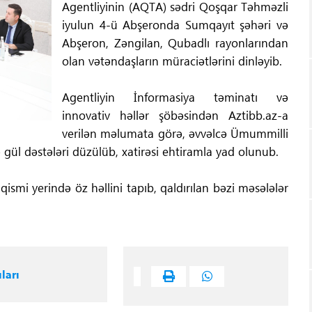
Agentliyinin (AQTA) sədri Qoşqar Təhməzli
iyulun 4-ü Abşeronda Sumqayıt şəhəri və
Abşeron, Zəngilan, Qubadlı rayonlarından
olan vətəndaşların müraciətlərini dinləyib.
Agentliyin İnformasiya təminatı və
innovativ həllər şöbəsindən Aztibb.az-a
verilən məlumata görə, əvvəlcə Ümummilli
ə gül dəstələri düzülüb, xatirəsi ehtiramla yad olunub.
 qismi yerində öz həllini tapıb, qaldırılan bəzi məsələlər
ları