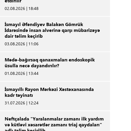
etdirilir
02.08.2026 | 18:48
İsmayıl Əfəndiyev Balakən Gömrük
İdarəsində insan alverinə qarşı mübarizəyə
dair təlim keçirib
03.08.2026 | 11:06
Mədə-bağırsaq qanaxmaları endoskopik
üsulla necə dayandırılır?
01.08.2026 | 13:44
İsmayıllı Rayon Mərkəzi Xəstəxanasında
kadr təyinatı
31.07.2026 | 12:24
Neftçalada "Yaralanmalar zamanı ilk yardım
və kütləvi xəsarətlər zamanı triaj qaydaları"
adlı təlim keçirilib