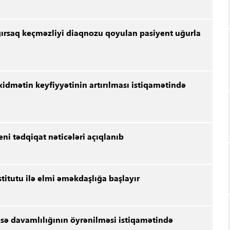
ağırsaq keçməzliyi diaqnozu qoyulan pasiyent uğurla
xidmətin keyfiyyətinin artırılması istiqamətində
yeni tədqiqat nəticələri açıqlanıb
nstitutu ilə elmi əməkdaşlığa başlayır
sə davamlılığının öyrənilməsi istiqamətində