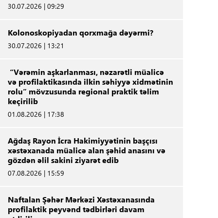
30.07.2026 | 09:29
Kolonoskopiyadan qorxmağa dəyərmi?
30.07.2026 | 13:21
“Vərəmin aşkarlanması, nəzarətli müalicə
və profilaktikasında ilkin səhiyyə xidmətinin
rolu” mövzusunda regional praktik təlim
keçirilib
01.08.2026 | 17:38
Ağdaş Rayon İcra Hakimiyyətinin başçısı
xəstəxanada müalicə alan şəhid anasını və
gözdən əlil sakini ziyarət edib
07.08.2026 | 15:59
Naftalan Şəhər Mərkəzi Xəstəxanasında
profilaktik peyvənd tədbirləri davam