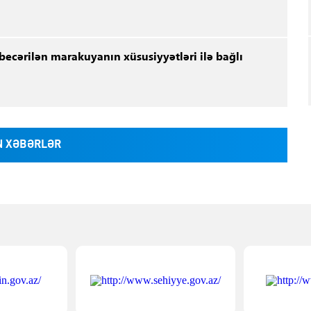
ecərilən marakuyanın xüsusiyyətləri ilə bağlı
 XƏBƏRLƏR