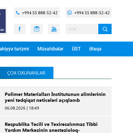
+994 55 888-52-42
+994 55 888-52-42
əhiyyə turizmi
Müsahibələr
ÜST
Əlaqə
ÇOX OXUNANLAR
Polimer Materialları İnstitutunun alimlərinin
yeni tədqiqat nəticələri açıqlanıb
06.08.2026 | 18:49
Respublika Təcili və Təxirəsalınmaz Tibbi
Yardım Mərkəzinin anestezioloq-