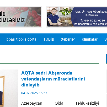
İcbari tibbi sığorta
TƏBİB
Xəbərlər
Klinikalar
S
AQTA sədri Abşeronda
vətəndaşların müraciətlərini
dinləyib
04.07.2025 15:33
Azərbaycan Qida Təhlükəsizliyi