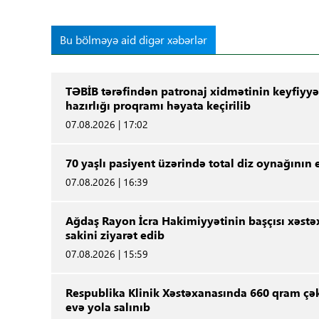
Bu bölməyə aid digər xəbərlər
TƏBİB tərəfindən patronaj xidmətinin keyfiyyət
hazırlığı proqramı həyata keçirilib
07.08.2026 | 17:02
70 yaşlı pasiyent üzərində total diz oynağının
07.08.2026 | 16:39
Ağdaş Rayon İcra Hakimiyyətinin başçısı xəstə
sakini ziyarət edib
07.08.2026 | 15:59
Respublika Klinik Xəstəxanasında 660 qram çə
evə yola salınıb