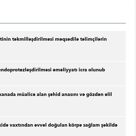
inin təkmilləşdirilməsi məqsədilə təlimçilərin
 endoprotezləşdirilməsi əməliyyatı icra olunub
xanada müalicə alan şəhid anasını və gözdən əlil
kidə vaxtından əvvəl doğulan körpə sağlam şəkildə