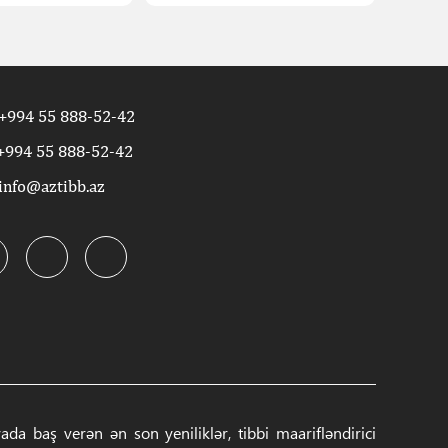
+994 55 888-52-42
+994 55 888-52-42
info@aztibb.az
a baş verən ən son yeniliklər, tibbi maarifləndirici