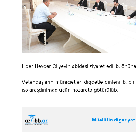
Tibbdə İKT
Regionlar
Elanlar
Gündəm
Lider Heydər Əliyevin abidəsi ziyarət edilib, önün
Tibbi maarifləndirmə
Vətəndaşların müraciətləri diqqətlə dinlənilib, bir
Mühüm hadisələr
isə araşdırılmaq üçün nəzarətə götürülüb.
COVID-19
ÜST
Müəllifin digər yazı