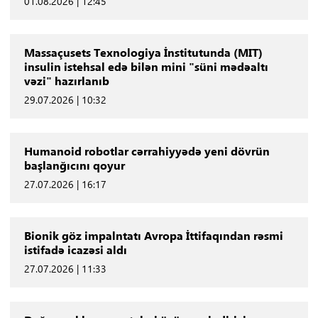
01.08.2026 | 12:45
Massaçusets Texnologiya İnstitutunda (MIT)
insulin istehsal edə bilən mini "süni mədəaltı
vəzi" hazırlanıb
29.07.2026 | 10:32
Humanoid robotlar cərrahiyyədə yeni dövrün
başlanğıcını qoyur
27.07.2026 | 16:17
Bionik göz impalntatı Avropa İttifaqından rəsmi
istifadə icazəsi aldı
27.07.2026 | 11:33