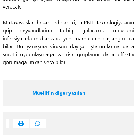
verəcək.
Mütəxəssislər hesab edirlər ki, mRNT texnologiyasının
qrip peyvəndlərinə tətbiqi gələcəkdə mövsümi
infeksiyalarla mübarizədə yeni mərhələnin başlanğıcı ola
bilər. Bu yanaşma virusun dəyişən ştammlarına daha
sürətli uyğunlaşmağa və risk qruplarını daha effektiv
qorumağa imkan verə bilər.
Müəllifin digər yazıları