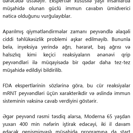
dərəcədə üstələyir. Ekspertlər xüsusilə yaşlı insanlarda
müşahidə olunan güclü immun cavabın ümidverici
nəticə olduğunu vurğulayıblar.
Aparılmış qiymətləndirmələr zamanı peyvəndlə əlaqəli
ciddi təhlükəsizlik problemi aşkar edilməyib. Bununla
belə, inyeksiya yerində ağrı, hərarət, baş ağrısı və
halsızlıq kimi keçici reaksiyaların ənənəvi qrip
peyvəndləri ilə müqayisədə bir qədər daha tez-tez
müşahidə edildiyi bildirilib.
FDA ekspertlərinin sözlərinə görə, bu cür reaksiyalar
mRNT peyvəndləri üçün xarakterikdir və əslində immun
sisteminin vaksinə cavab verdiyini göstərir.
Əgər peyvənd rəsmi təsdiq alarsa, Moderna 65 yaşdan
yuxarı 400 min nəfərin iştirak edəcəyi, iki il davam
edəcək genişmiqyaslı müşahidə proqramına da start