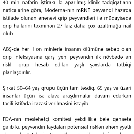
40 min nəfərin iştirakı ilə aparılmış klinik tədqiqatların
nəticələrinə görə, Moderna-nın mRNT peyvəndi hazırda
istifadə olunan ənənəvi qrip peyvəndləri ilə müqayisədə
qrip hallarını təxminən 27 faiz daha çox azaltmağa nail
olub.
ABŞ-də hər il on minlərlə insanın ölümünə səbəb olan
qrip infeksiyasına qarşı yeni peyvəndin ilk növbədə ən
riskli qrup hesab edilən yaşlı şəxslərdə tətbiqi
planlaşdırılır.
Şirkət 50–64 yaş qrupu üçün tam təsdiq, 65 yaş və üzəri
insanlar üçün isə əlavə araşdırmalar davam edərkən
təcili istifadə icazəsi verilməsini istəyib.
FDA-nın məsləhətçi komitəsi yekdilliklə belə qənaətə
gəlib ki, peyvəndin faydaları potensial riskləri əhəmiyyətli