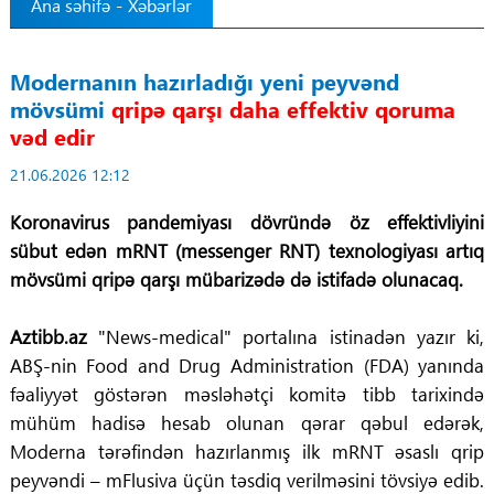
Ana səhifə
-
Xəbərlər
Tibbdə İKT
Modernanın hazırladığı yeni peyvənd
Regionlar
mövsümi
qripə qarşı daha effektiv qoruma
vəd edir
Elanlar
21.06.2026 12:12
Gündəm
Koronavirus pandemiyası dövründə öz effektivliyini
sübut edən mRNT (messenger RNT) texnologiyası artıq
Tibbi maarifləndirmə
mövsümi qripə qarşı mübarizədə də istifadə olunacaq.
Mühüm hadisələr
Aztibb.az
"News-medical" portalına istinadən yazır ki,
ABŞ-nin Food and Drug Administration (FDA) yanında
COVID-19
fəaliyyət göstərən məsləhətçi komitə tibb tarixində
mühüm hadisə hesab olunan qərar qəbul edərək,
ÜST
Moderna tərəfindən hazırlanmış ilk mRNT əsaslı qrip
peyvəndi – mFlusiva üçün təsdiq verilməsini tövsiyə edib.