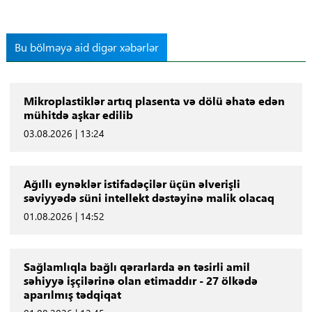
Bu bölməyə aid digər xəbərlər
Mikroplastiklər artıq plasenta və dölü əhatə edən
mühitdə aşkar edilib
03.08.2026 | 13:24
Ağıllı eynəklər istifadəçilər üçün əlverişli
səviyyədə süni intellekt dəstəyinə malik olacaq
01.08.2026 | 14:52
Sağlamlıqla bağlı qərarlarda ən təsirli amil
səhiyyə işçilərinə olan etimaddır - 27 ölkədə
aparılmış tədqiqat