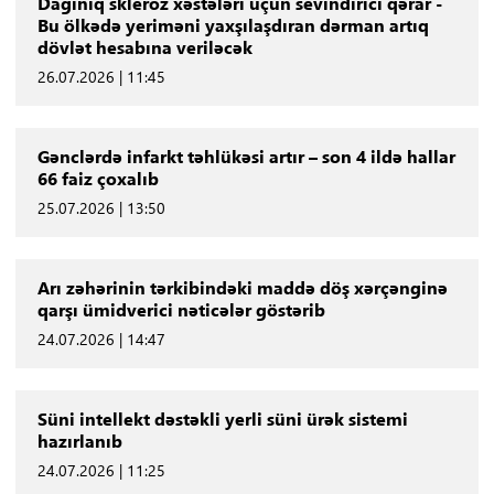
Dağınıq skleroz xəstələri üçün sevindirici qərar -
Bu ölkədə yeriməni yaxşılaşdıran dərman artıq
dövlət hesabına veriləcək
26.07.2026 | 11:45
Gənclərdə infarkt təhlükəsi artır – son 4 ildə hallar
66 faiz çoxalıb
25.07.2026 | 13:50
Arı zəhərinin tərkibindəki maddə döş xərçənginə
qarşı ümidverici nəticələr göstərib
24.07.2026 | 14:47
Süni intellekt dəstəkli yerli süni ürək sistemi
hazırlanıb
24.07.2026 | 11:25