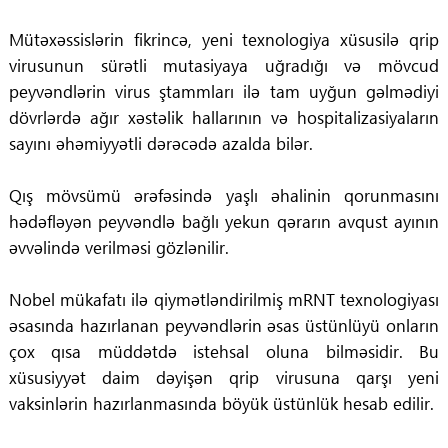
Mütəxəssislərin fikrincə, yeni texnologiya xüsusilə qrip
virusunun sürətli mutasiyaya uğradığı və mövcud
peyvəndlərin virus ştammları ilə tam uyğun gəlmədiyi
dövrlərdə ağır xəstəlik hallarının və hospitalizasiyaların
sayını əhəmiyyətli dərəcədə azalda bilər.
Qış mövsümü ərəfəsində yaşlı əhalinin qorunmasını
hədəfləyən peyvəndlə bağlı yekun qərarın avqust ayının
əvvəlində verilməsi gözlənilir.
Nobel mükafatı ilə qiymətləndirilmiş mRNT texnologiyası
əsasında hazırlanan peyvəndlərin əsas üstünlüyü onların
çox qısa müddətdə istehsal oluna bilməsidir. Bu
xüsusiyyət daim dəyişən qrip virusuna qarşı yeni
vaksinlərin hazırlanmasında böyük üstünlük hesab edilir.