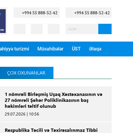
+994 55 888-52-42
+994 55 888-52-42
əhiyyə turizmi
Müsahibələr
ÜST
Əlaqə
ÇOX OXUNANLAR
1 nömrəli Birləşmiş Uşaq Xəstəxanasının və
27 nömrəli Şəhər Poliklinikasının baş
həkimləri təltif olunub
29.07.2026 | 10:56
Respublika Təcili və Təxirəsalınmaz Tibbi