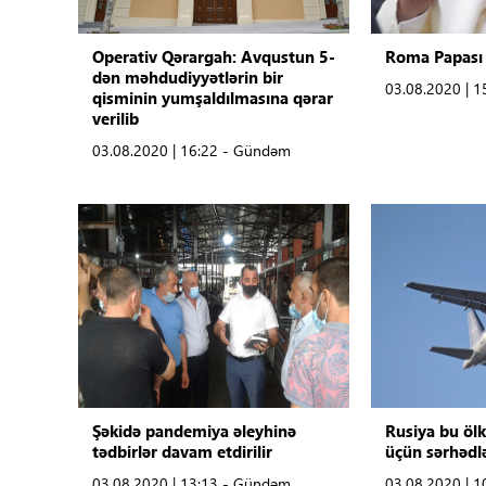
Tibbdə İKT
Operativ Qərargah: Avqustun 5-
Roma Papası 
dən məhdudiyyətlərin bir
03.08.2020 | 
Regionlar
qisminin yumşaldılmasına qərar
verilib
Elanlar
03.08.2020 | 16:22 - Gündəm
Gündəm
Tibbi maarifləndirmə
Mühüm hadisələr
COVID-19
ÜST
Şəkidə pandemiya əleyhinə
Rusiya bu ölk
tədbirlər davam etdirilir
üçün sərhədlə
03.08.2020 | 13:13 - Gündəm
03.08.2020 | 