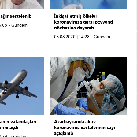
ağır xəstələnib
İnkişaf etmiş ölkələr
koronavirusa qarşı peyvənd
15:08 - Gündəm
növbəsinə dayanıb
03.08.2020 | 14:28 - Gündəm
ənin vətəndaşları
Azərbaycanda aktiv
rini açdı
koronavirus xəstələrinin sayı
açıqlanıb
10:29 - Gündəm