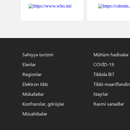
Səhiyyə turizmi
Mühüm hadisələr
Elanlar
COVİD-19
Regionlar
Tibbdə İKT
Elektron tibb
Tibbi maarifləndi
Mükafatlar
Nəşrlər
Konfranslar, görüşlər
Rəsmi sənədlər
Müsahibələr