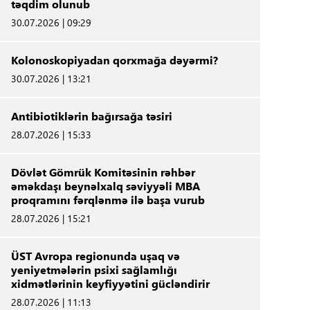
təqdim olunub
30.07.2026 | 09:29
Kolonoskopiyadan qorxmağa dəyərmi?
30.07.2026 | 13:21
Antibiotiklərin bağırsağa təsiri
28.07.2026 | 15:33
Dövlət Gömrük Komitəsinin rəhbər
əməkdaşı beynəlxalq səviyyəli MBA
proqramını fərqlənmə ilə başa vurub
28.07.2026 | 15:21
ÜST Avropa regionunda uşaq və
yeniyetmələrin psixi sağlamlığı
xidmətlərinin keyfiyyətini gücləndirir
28.07.2026 | 11:13