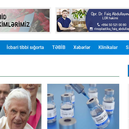
İcbari tibbi sığorta
TƏBİB
Xəbərlər
Klinikalar
S