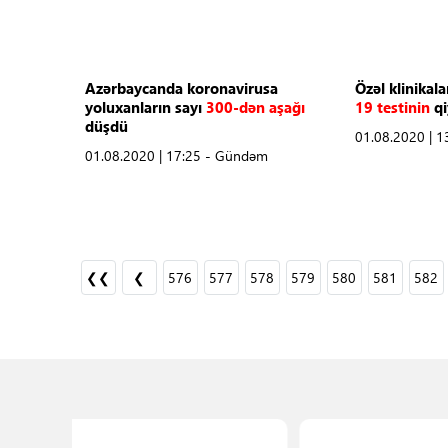
Azərbaycanda koronavirusa
Özəl klinikal
yoluxanların sayı
300-dən aşağı
19
testinin
qi
düşdü
01.08.2020 | 
01.08.2020 | 17:25 - Gündəm
❮❮
❮
576
577
578
579
580
581
582