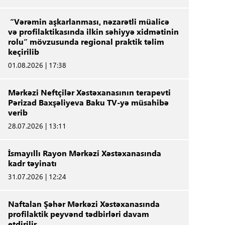
“Vərəmin aşkarlanması, nəzarətli müalicə
və profilaktikasında ilkin səhiyyə xidmətinin
rolu” mövzusunda regional praktik təlim
keçirilib
01.08.2026 | 17:38
Mərkəzi Neftçilər Xəstəxanasının terapevti
Pərizad Baxşəliyeva Baku TV-yə müsahibə
verib
28.07.2026 | 13:11
İsmayıllı Rayon Mərkəzi Xəstəxanasında
kadr təyinatı
31.07.2026 | 12:24
Naftalan Şəhər Mərkəzi Xəstəxanasında
profilaktik peyvənd tədbirləri davam
etdirilir