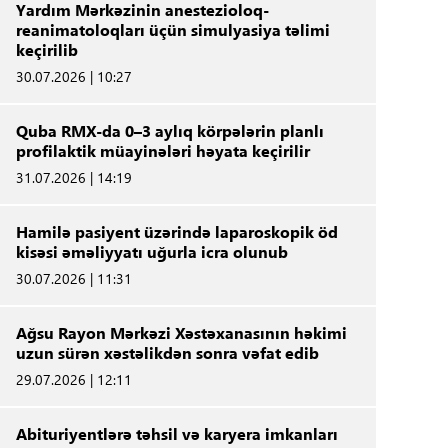
Yardım Mərkəzinin anestezioloq-
reanimatoloqları üçün simulyasiya təlimi
keçirilib
30.07.2026 | 10:27
Quba RMX-da 0–3 aylıq körpələrin planlı
profilaktik müayinələri həyata keçirilir
31.07.2026 | 14:19
Hamilə pasiyent üzərində laparoskopik öd
kisəsi əməliyyatı uğurla icra olunub
30.07.2026 | 11:31
Ağsu Rayon Mərkəzi Xəstəxanasının həkimi
uzun sürən xəstəlikdən sonra vəfat edib
29.07.2026 | 12:11
Abituriyentlərə təhsil və karyera imkanları