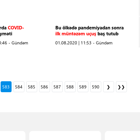
arda
COVID-
Bu ölkədə pandemiyadan sonra
yməti
ilk müntəzəm uçuş
baş tutub
13:46 - Gündəm
01.08.2020 | 11:53 - Gündəm
583
584
585
586
587
588
589
590
❯
❯❯