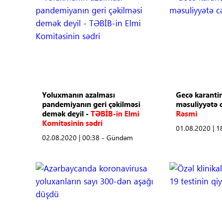
Yoluxmanın azalması
Gecə karantin
pandemiyanın geri çəkilməsi
məsuliyyətə 
demək deyil -
TƏBİB-in Elmi
Rəsmi
Komitəsinin sədri
01.08.2020 | 
02.08.2020 | 00:38 - Gündəm