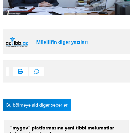
Müəllifin digər yazıları
Bu bölməyə aid digər xəbərlər
“mygov” platformasına yeni tibbi məlumatlar