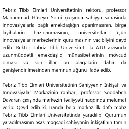
Təbriz Tibb Elmləri Universitetinin rektoru, professor
Məhəmməd Hüseyn Somi çıxışında səhiyyə sahəsində
innovasiyalarla bağlı əməkdaşlığın aparılmasının, birgə
layihələrin hazırlanmasının, universitetlər üçün
innovasiyalar mərkəzlərinin qurulmasının vacibliyini qeyd
edib. Rektor Təbriz Tibb Universiteti ilə ATU arasında
uzunmüddətli əməkdaşlıq münasibətlərinin mövcud
olması və son illər bu əlaqələrin daha da
genişləndirilməsindən məmnunluğunu ifadə edib.
Təbriz Tibb Elmləri Universitetinin Səhiyyənin İnkişafı və
İnnovasiyalar Mərkəzinin rəhbəri, professor Soodabeh
Davaran çıxışında mərkəzin fəaliyyəti haqqında məlumat
verib. Qeyd edib ki, İranda belə mərkəz ilk dəfə məhz
Təbriz Tibb Elmləri Universitetində yaradılıb. Qurumun
yaradılmasının əsas məqsədi səhiyyənin inkişafının təmin