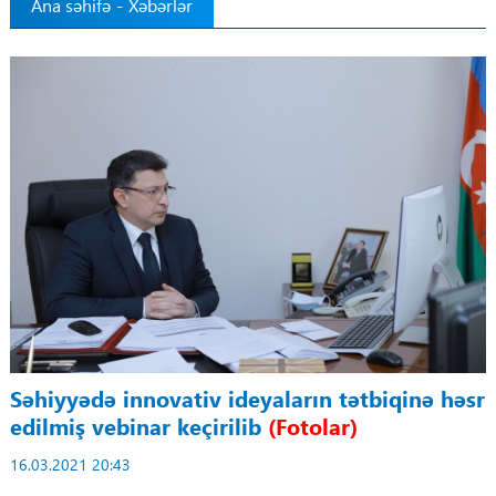
Ana səhifə
-
Xəbərlər
Tibbdə İKT
Regionlar
Elanlar
Gündəm
Tibbi maarifləndirmə
Mühüm hadisələr
COVID-19
Səhiyyədə innovativ ideyaların tətbiqinə həsr
edilmiş vebinar keçirilib
(Fotolar)
ÜST
16.03.2021 20:43