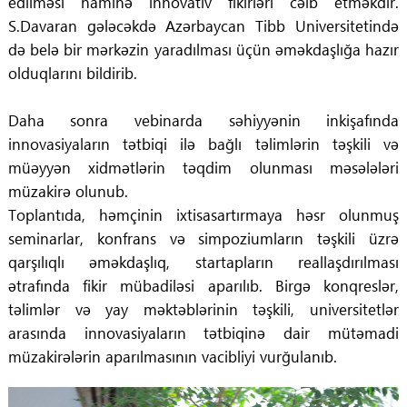
edilməsi naminə innovativ fikirləri cəlb etməkdir.
S.Davaran gələcəkdə Azərbaycan Tibb Universitetində
də belə bir mərkəzin yaradılması üçün əməkdaşlığa hazır
olduqlarını bildirib.
Daha sonra vebinarda səhiyyənin inkişafında
innovasiyaların tətbiqi ilə bağlı təlimlərin təşkili və
müəyyən xidmətlərin təqdim olunması məsələləri
müzakirə olunub.
Toplantıda, həmçinin ixtisasartırmaya həsr olunmuş
seminarlar, konfrans və simpoziumların təşkili üzrə
qarşılıqlı əməkdaşlıq, startapların reallaşdırılması
ətrafında fikir mübadiləsi aparılıb. Birgə konqreslər,
təlimlər və yay məktəblərinin təşkili, universitetlər
arasında innovasiyaların tətbiqinə dair mütəmadi
müzakirələrin aparılmasının vacibliyi vurğulanıb.