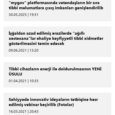
“mygov” platformasında vətəndaşların bir sıra
tibbi məlumatlara çıxış imkanları genişləndirilib
30.05.2025 | 19:31
İşğaldan azad edilmiş ərazilərdə “ağıllı
xəstəxana”lar əhaliyə keyfiyyətli tibbi xidmətlər
göstərilməsini təmin edəcək
09.06.2021 | 13:20
Tibbi cihazların enerji ilə doldurulmasının YENİ
ÜSULU
01.04.2021 | 10:33
Səhiyyədə innovativ ideyaların tətbiqinə həsr
edilmiş vebinar keçirilib (Fotolar)
16.03.2021 | 20:43