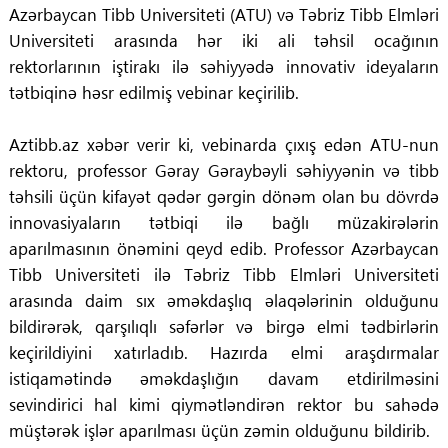
Azərbaycan Tibb Universiteti (ATU) və Təbriz Tibb Elmləri
Universiteti arasında hər iki ali təhsil ocağının
rektorlarının iştirakı ilə səhiyyədə innovativ ideyaların
tətbiqinə həsr edilmiş vebinar keçirilib.
Aztibb.az xəbər verir ki, vebinarda çıxış edən ATU-nun
rektoru, professor Gəray Gəraybəyli səhiyyənin və tibb
təhsili üçün kifayət qədər gərgin dönəm olan bu dövrdə
innovasiyaların tətbiqi ilə bağlı müzakirələrin
aparılmasının önəmini qeyd edib. Professor Azərbaycan
Tibb Universiteti ilə Təbriz Tibb Elmləri Universiteti
arasında daim sıx əməkdaşlıq əlaqələrinin olduğunu
bildirərək, qarşılıqlı səfərlər və birgə elmi tədbirlərin
keçirildiyini xatırladıb. Hazırda elmi araşdırmalar
istiqamətində əməkdaşlığın davam etdirilməsini
sevindirici hal kimi qiymətləndirən rektor bu sahədə
müştərək işlər aparılması üçün zəmin olduğunu bildirib.