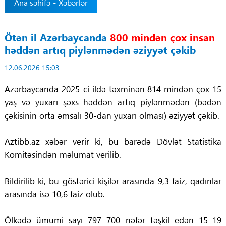
Ana səhifə
-
Xəbərlər
Tibbdə İKT
Ötən il Azərbaycanda
800 mindən çox insan
Regionlar
həddən artıq piylənmədən əziyyət çəkib
12.06.2026 15:03
Elanlar
Azərbaycanda 2025-ci ildə təxminən 814 mindən çox 15
Gündəm
yaş və yuxarı şəxs həddən artıq piylənmədən (bədən
çəkisinin orta əmsalı 30-dan yuxarı olması) əziyyət çəkib.
Tibbi maarifləndirmə
Aztibb.az xəbər verir ki, bu barədə Dövlət Statistika
Mühüm hadisələr
Komitəsindən məlumat verilib.
COVID-19
Bildirilib ki, bu göstərici kişilər arasında 9,3 faiz, qadınlar
arasında isə 10,6 faiz olub.
ÜST
Ölkədə ümumi sayı 797 700 nəfər təşkil edən 15–19