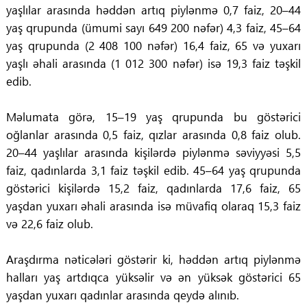
yaşlılar arasında həddən artıq piylənmə 0,7 faiz, 20–44
yaş qrupunda (ümumi sayı 649 200 nəfər) 4,3 faiz, 45–64
yaş qrupunda (2 408 100 nəfər) 16,4 faiz, 65 və yuxarı
yaşlı əhali arasında (1 012 300 nəfər) isə 19,3 faiz təşkil
edib.
Məlumata görə, 15–19 yaş qrupunda bu göstərici
oğlanlar arasında 0,5 faiz, qızlar arasında 0,8 faiz olub.
20–44 yaşlılar arasında kişilərdə piylənmə səviyyəsi 5,5
faiz, qadınlarda 3,1 faiz təşkil edib. 45–64 yaş qrupunda
göstərici kişilərdə 15,2 faiz, qadınlarda 17,6 faiz, 65
yaşdan yuxarı əhali arasında isə müvafiq olaraq 15,3 faiz
və 22,6 faiz olub.
Araşdırma nəticələri göstərir ki, həddən artıq piylənmə
halları yaş artdıqca yüksəlir və ən yüksək göstərici 65
yaşdan yuxarı qadınlar arasında qeydə alınıb.