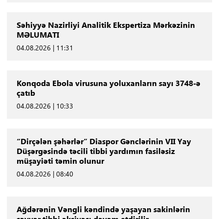
Səhiyyə Nazirliyi Analitik Ekspertiza Mərkəzinin
MƏLUMATI
04.08.2026 | 11:31
Konqoda Ebola virusuna yoluxanların sayı 3748-ə
çatıb
04.08.2026 | 10:33
“Dirçələn şəhərlər” Diaspor Gənclərinin VII Yay
Düşərgəsində təcili tibbi yardımın fasiləsiz
müşayiəti təmin olunur
04.08.2026 | 08:40
Ağdərənin Vəngli kəndində yaşayan sakinlərin
səyyar tibbi aksiyası davam etdirilir