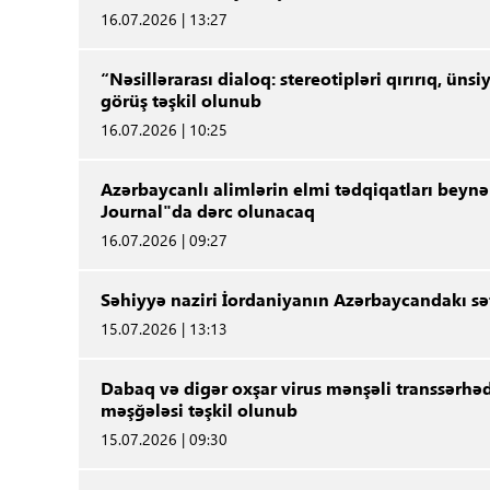
16.07.2026 | 13:27
“Nəsillərarası dialoq: stereotipləri qırırıq, ü
görüş təşkil olunub
16.07.2026 | 10:25
Azərbaycanlı alimlərin elmi tədqiqatları beynə
Journal"da dərc olunacaq
16.07.2026 | 09:27
Səhiyyə naziri İordaniyanın Azərbaycandakı səf
15.07.2026 | 13:13
Dabaq və digər oxşar virus mənşəli transsərhəd
məşğələsi təşkil olunub
15.07.2026 | 09:30