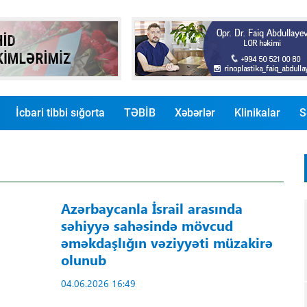
İcbari tibbi sığorta
TƏBİB
Xəbərlər
Klinikalar
S
Azərbaycanla İsrail arasında
səhiyyə sahəsində mövcud
əməkdaşlığın vəziyyəti müzakirə
olunub
04.06.2026 16:49