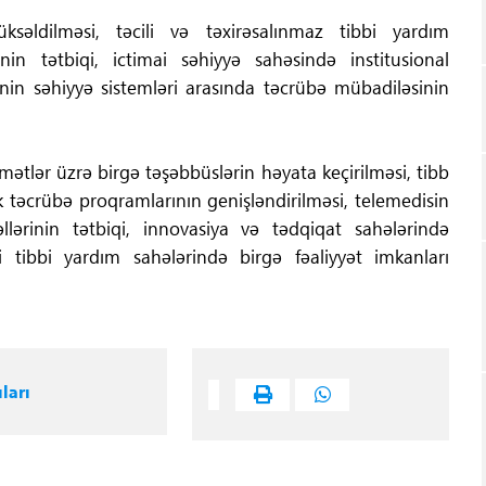
üksəldilməsi, təcili və təxirəsalınmaz tibbi yardım
inin tətbiqi, ictimai səhiyyə sahəsində institusional
ənin səhiyyə sistemləri arasında təcrübə mübadiləsinin
mətlər üzrə birgə təşəbbüslərin həyata keçirilməsi, tibb
nik təcrübə proqramlarının genişləndirilməsi, telemedisin
ərinin tətbiqi, innovasiya və tədqiqat sahələrində
li tibbi yardım sahələrində birgə fəaliyyət imkanları
ları