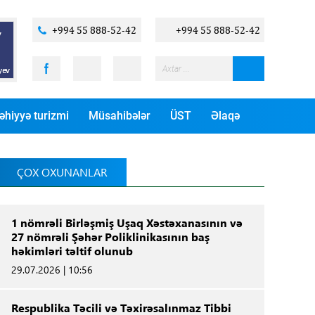
+994 55 888-52-42
+994 55 888-52-42
əhiyyə turizmi
Müsahibələr
ÜST
Əlaqə
ÇOX OXUNANLAR
1 nömrəli Birləşmiş Uşaq Xəstəxanasının və
27 nömrəli Şəhər Poliklinikasının baş
həkimləri təltif olunub
29.07.2026 | 10:56
Respublika Təcili və Təxirəsalınmaz Tibbi