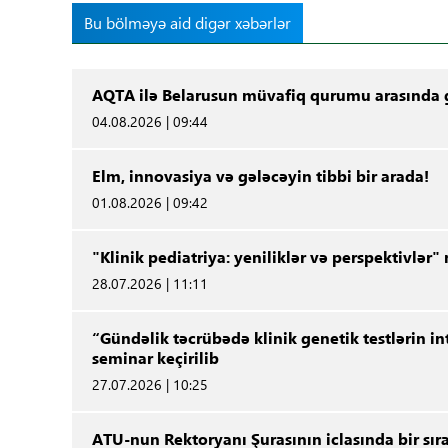
Bu bölməyə aid digər xəbərlər
AQTA ilə Belarusun müvafiq qurumu arasında g
04.08.2026 | 09:44
Elm, innovasiya və gələcəyin tibbi bir arada!
01.08.2026 | 09:42
"Klinik pediatriya: yeniliklər və perspektivlər
28.07.2026 | 11:11
“Gündəlik təcrübədə klinik genetik testlərin i
seminar keçirilib
27.07.2026 | 10:25
ATU-nun Rektoryanı Şurasının iclasında bir sır