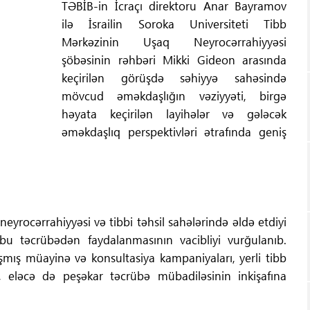
TƏBİB-in İcraçı direktoru Anar Bayramov
ilə İsrailin Soroka Universiteti Tibb
Mərkəzinin Uşaq Neyrocərrahiyyəsi
şöbəsinin rəhbəri Mikki Gideon arasında
keçirilən görüşdə səhiyyə sahəsində
mövcud əməkdaşlığın vəziyyəti, birgə
həyata keçirilən layihələr və gələcək
əməkdaşlıq perspektivləri ətrafında geniş
q neyrocərrahiyyəsi və tibbi təhsil sahələrində əldə etdiyi
bu təcrübədən faydalanmasının vacibliyi vurğulanıb.
şmış müayinə və konsultasiya kampaniyaları, yerli tibb
ı, eləcə də peşəkar təcrübə mübadiləsinin inkişafına