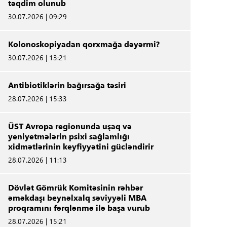
təqdim olunub
30.07.2026 | 09:29
Kolonoskopiyadan qorxmağa dəyərmi?
30.07.2026 | 13:21
Antibiotiklərin bağırsağa təsiri
28.07.2026 | 15:33
ÜST Avropa regionunda uşaq və
yeniyetmələrin psixi sağlamlığı
xidmətlərinin keyfiyyətini gücləndirir
28.07.2026 | 11:13
Dövlət Gömrük Komitəsinin rəhbər
əməkdaşı beynəlxalq səviyyəli MBA
proqramını fərqlənmə ilə başa vurub
28.07.2026 | 15:21