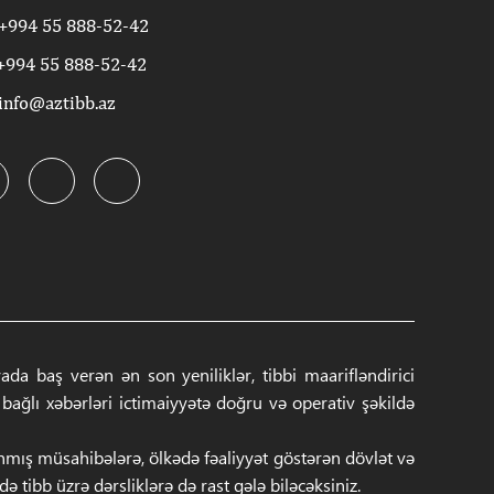
+994 55 888-52-42
+994 55 888-52-42
info@aztibb.az
a baş verən ən son yeniliklər, tibbi maarifləndirici
ğlı xəbərləri ictimaiyyətə doğru və operativ şəkildə
anmış müsahibələrə, ölkədə fəaliyyət göstərən dövlət və
 tibb üzrə dərsliklərə də rast gələ biləcəksiniz.