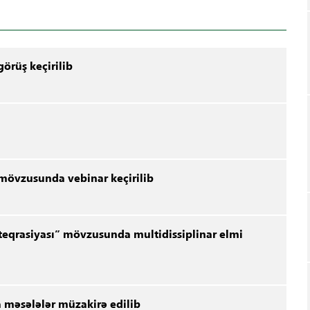
örüş keçirilib
" mövzusunda vebinar keçirilib
nteqrasiyası” mövzusunda multidissiplinar elmi
a məsələlər müzakirə edilib