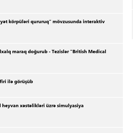
nsiyyət körpüləri qururuq” mövzusunda interaktiv
lxalq maraq doğurub - Tezislər "British Medical
iri ilə görüşüb
 heyvan xəstəlikləri üzrə simulyasiya