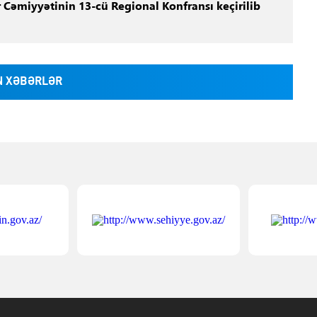
 Cəmiyyətinin 13-cü Regional Konfransı keçirilib
 XƏBƏRLƏR