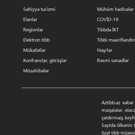
Səhiyyə turizmi
Mühüm hadisələr
Elanlar
COVİD-19
Regionlar
Tibbdə İKT
Elektron tibb
Tibbi maarifləndi
Mükafatlar
Nəşrlər
Konfranslar, görüşlər
Rəsmi sənədlər
Müsahibələr
Aztibb.az xəbər
məqalələr, eləc
çatdırmaq, keyf
Saytda ölkənin t
özəl tibb müəssi