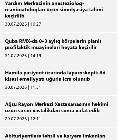
Yardım Mərkəzinin anestezioloq-
reanimatoloqları üçün simulyasiya təlimi
keçirilib
30.07.2026 | 10:27
Quba RMX-da 0–3 aylıq körpələrin planlı
profilaktik müayinələri həyata keçirilir
31.07.2026 | 14:19
Hamilə pasiyent üzərində laparoskopik öd
kisəsi əməliyyatı uğurla icra olunub
30.07.2026 | 11:31
Ağsu Rayon Mərkəzi Xəstəxanasının həkimi
uzun sürən xəstəlikdən sonra vəfat edib
29.07.2026 | 12:11
Abituriyentlərə təhsil və karyera imkanları