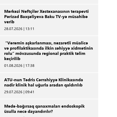
Mərkəzi Neftçilər Xəstəxanasının terapevti
Pərizad Baxşəliyeva Baku TV-yə müsahibə
verib
28.07.2026 | 13:11
“Vərəmin aşkarlanması, nəzarətli müalicə
və profilaktikasında ilkin səhiyyə xidmətinin
rolu” mövzusunda regional praktik təlim
keçirilib
01.08.2026 | 17:38
ATU-nun Tədris Cərrahiyyə Klinikasında
nadir klinik hal uğurla aradan qaldırılıb
29.07.2026 | 09:41
Mədə-bağırsaq qanaxmaları endoskopik
üsulla necə dayandırılır?