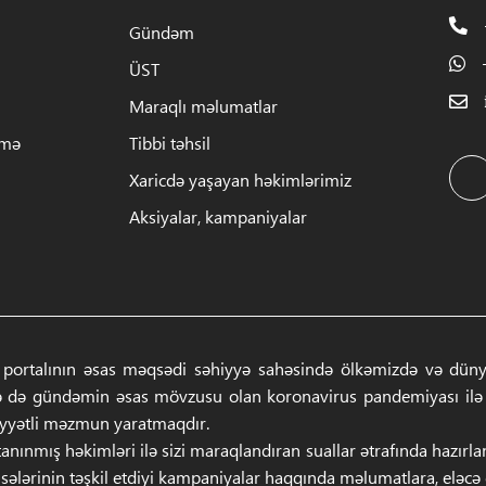
Gündəm
ÜST
Maraqlı məlumatlar
rmə
Tibbi təhsil
Xaricdə yaşayan həkimlərimiz
Aksiyalar, kampaniyalar
 portalının əsas məqsədi səhiyyə sahəsində ölkəmizdə və dünyad
ə də gündəmin əsas mövzusu olan koronavirus pandemiyası ilə ba
iyyətli məzmun yaratmaqdır.
anınmış həkimləri ilə sizi maraqlandıran suallar ətrafında hazırl
sələrinin təşkil etdiyi kampaniyalar haqqında məlumatlara, eləcə də