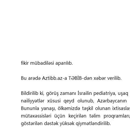
Tibbdə İKT
Regionlar
Elanlar
Gündəm
fikir mübadiləsi aparılıb.
Tibbi maarifləndirmə
Bu arədə Aztibb.az-a TƏBİB-dən xəbər verilib.
Mühüm hadisələr
Bildirilib ki, görüş zamanı İsrailin pediatriya, uşa
COVID-19
nailiyyətlər xüsusi qeyd olunub, Azərbaycanın 
Bununla yanaşı, ölkəmizdə təşkil olunan ixtisasla
ÜST
mütəxəssisləri üçün keçirilən təlim proqramlar
göstərilən dəstək yüksək qiymətləndirilib.