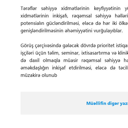
Tərəflər səhiyyə xidmətlərinin keyfiyyətinin y
xidmətlərinin inkişafı, rəqəmsal səhiyyə həllər
potensialın gücləndirilməsi, eləcə də hər iki ölk
genişləndirilməsinin əhəmiyyətini vurğulayıblar.
Görüş çərçivəsində gələcək dövrdə prioritet istiqa
işçiləri üçün təlim, seminar, ixtisasartırma və kli
də daxil olmaqla müasir rəqəmsal səhiyyə həll
əməkdaşlığın inkişaf etdirilməsi, eləcə də təci
müzakirə olunub
Müəllifin digər yazı