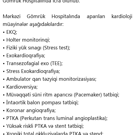
Gömrük Hospitalında icra olunub.
Mərkəzi Gömrük Hospitalında aparılan kardioloji
müayinələr aşağıdakılardır:
• EKQ;
• Holter monitorinqi;
• Fiziki yük sınagı (Stress test);
• Exokardioqrafiya;
• Transezofagial exo (TEE);
• Stress Exokardioqrafiya;
• Ambulator qan təzyiqi monitorizasiyası;
• Kardioversiya;
• Müvəqqəti süni ritm aparıcısı (Pacemaker) tətbiqi;
• İntaortik balon pompası tətbiqi;
• Koronar angioqrafiya;
• PTKA (Perkutan trans luminal angioplastika);
• Yüksək riskli PTKA və stent tətbiqi;
• Xroniki total okkluziyalarda PTKA və stend;