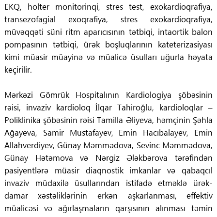
EKQ, holter monitorinqi, stres test, exokardioqrafiya,
transezofagial exoqrafiya, stres exokardioqrafiya,
müvəqqəti süni ritm aparıcısının tətbiqi, intaortik balon
pompasının tətbiqi, ürək boşluqlarının kateterizasiyası
kimi müasir müayinə və müalicə üsulları uğurla həyata
keçirilir.
Mərkəzi Gömrük Hospitalının Kardiologiya şöbəsinin
rəisi, invaziv kardioloq İlqar Tahiroğlu, kardioloqlar –
Poliklinika şöbəsinin rəisi Tamilla Əliyeva, həmçinin Şəhla
Ağayeva, Samir Mustafayev, Emin Hacıbalayev, Emin
Allahverdiyev, Günay Məmmədova, Sevinc Məmmədova,
Günay Hətəmova və Nərgiz Ələkbərova tərəfindən
pasiyentlərə müasir diaqnostik imkanlar və qabaqcıl
invaziv müdaxilə üsullarından istifadə etməklə ürək-
damar xəstəliklərinin erkən aşkarlanması, effektiv
müalicəsi və ağırlaşmaların qarşısının alınması təmin