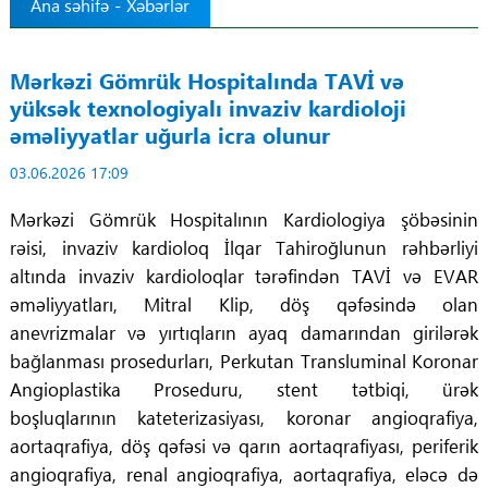
Ana səhifə
-
Xəbərlər
Tibbdə İKT
Mərkəzi Gömrük Hospitalında TAVİ və
Regionlar
yüksək texnologiyalı invaziv kardioloji
əməliyyatlar uğurla icra olunur
Elanlar
03.06.2026 17:09
Gündəm
Mərkəzi Gömrük Hospitalının Kardiologiya şöbəsinin
rəisi, invaziv kardioloq İlqar Tahiroğlunun rəhbərliyi
Tibbi maarifləndirmə
altında invaziv kardioloqlar tərəfindən TAVİ və EVAR
əməliyyatları, Mitral Klip, döş qəfəsində olan
Mühüm hadisələr
anevrizmalar və yırtıqların ayaq damarından girilərək
bağlanması prosedurları, Perkutan Transluminal Koronar
COVID-19
Angioplastika Proseduru, stent tətbiqi, ürək
boşluqlarının kateterizasiyası, koronar angioqrafiya,
ÜST
aortaqrafiya, döş qəfəsi və qarın aortaqrafiyası, periferik
angioqrafiya, renal angioqrafiya, aortaqrafiya, eləcə də