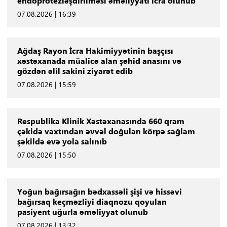
endoprotezləşdirilməsi əməliyyatı icra olunub
07.08.2026 | 16:39
Ağdaş Rayon İcra Hakimiyyətinin başçısı
xəstəxanada müalicə alan şəhid anasını və
gözdən əlil sakini ziyarət edib
07.08.2026 | 15:59
Respublika Klinik Xəstəxanasında 660 qram
çəkidə vaxtından əvvəl doğulan körpə sağlam
şəkildə evə yola salınıb
07.08.2026 | 15:50
Yoğun bağırsağın bədxassəli şişi və hissəvi
bağırsaq keçməzliyi diaqnozu qoyulan
pasiyent uğurla əməliyyat olunub
07.08.2026 | 13:32