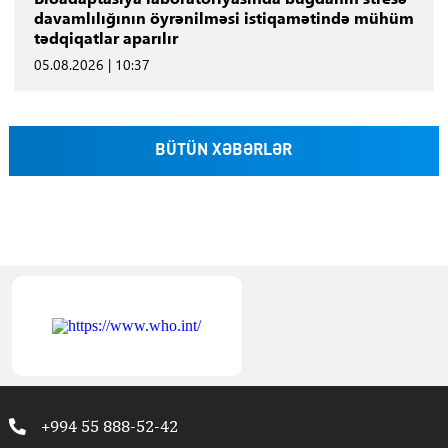
davamlılığının öyrənilməsi istiqamətində mühüm
tədqiqatlar aparılır
05.08.2026 | 10:37
BÜTÜN XƏBƏRLƏR
+994 55 888-52-42