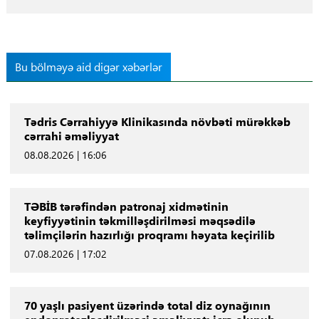
Bu bölməyə aid digər xəbərlər
Tədris Cərrahiyyə Klinikasında növbəti mürəkkəb
cərrahi əməliyyat
08.08.2026 | 16:06
TƏBİB tərəfindən patronaj xidmətinin
keyfiyyətinin təkmilləşdirilməsi məqsədilə
təlimçilərin hazırlığı proqramı həyata keçirilib
07.08.2026 | 17:02
70 yaşlı pasiyent üzərində total diz oynağının