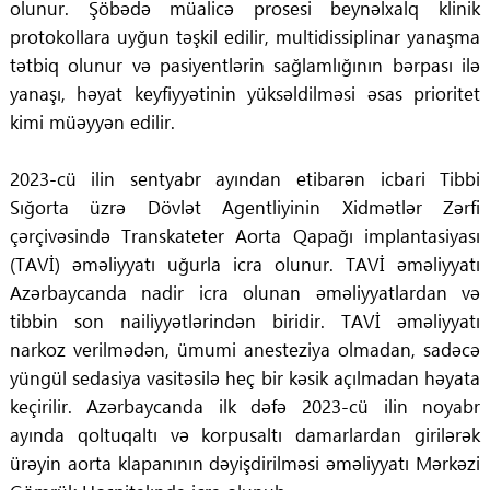
olunur. Şöbədə müalicə prosesi beynəlxalq klinik
protokollara uyğun təşkil edilir, multidissiplinar yanaşma
tətbiq olunur və pasiyentlərin sağlamlığının bərpası ilə
yanaşı, həyat keyfiyyətinin yüksəldilməsi əsas prioritet
kimi müəyyən edilir.
2023-cü ilin sentyabr ayından etibarən icbari Tibbi
Sığorta üzrə Dövlət Agentliyinin Xidmətlər Zərfi
çərçivəsində Transkateter Aorta Qapağı implantasiyası
(TAVİ) əməliyyatı uğurla icra olunur. TAVİ əməliyyatı
Azərbaycanda nadir icra olunan əməliyyatlardan və
tibbin son nailiyyətlərindən biridir. TAVİ əməliyyatı
narkoz verilmədən, ümumi anesteziya olmadan, sadəcə
yüngül sedasiya vasitəsilə heç bir kəsik açılmadan həyata
keçirilir. Azərbaycanda ilk dəfə 2023-cü ilin noyabr
ayında qoltuqaltı və korpusaltı damarlardan girilərək
ürəyin aorta klapanının dəyişdirilməsi əməliyyatı Mərkəzi