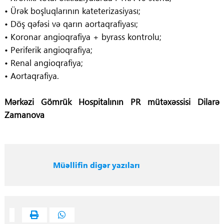
• Ürək boşluqlarının kateterizasiyası;
• Döş qəfəsi və qarın aortaqrafiyası;
• Koronar angioqrafiya + byrass kontrolu;
• Periferik angioqrafiya;
• Renal angioqrafiya;
• Aortaqrafiya.
Mərkəzi Gömrük Hospitalının
PR mütəxəssisi Dilarə
Zamanova
Müəllifin digər yazıları