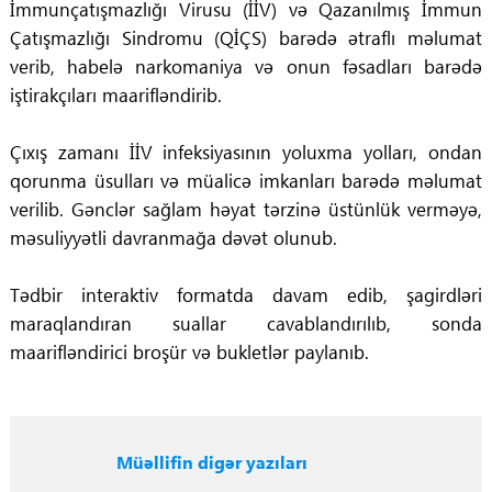
İmmunçatışmazlığı Virusu (İİV) və Qazanılmış İmmun
Çatışmazlığı Sindromu (QİÇS) barədə ətraflı məlumat
verib, habelə narkomaniya və onun fəsadları barədə
iştirakçıları maarifləndirib.
Çıxış zamanı İİV infeksiyasının yoluxma yolları, ondan
qorunma üsulları və müalicə imkanları barədə məlumat
verilib. Gənclər sağlam həyat tərzinə üstünlük verməyə,
məsuliyyətli davranmağa dəvət olunub.
Tədbir interaktiv formatda davam edib, şagirdləri
maraqlandıran suallar cavablandırılıb, sonda
maarifləndirici broşür və bukletlər paylanıb.
Müəllifin digər yazıları