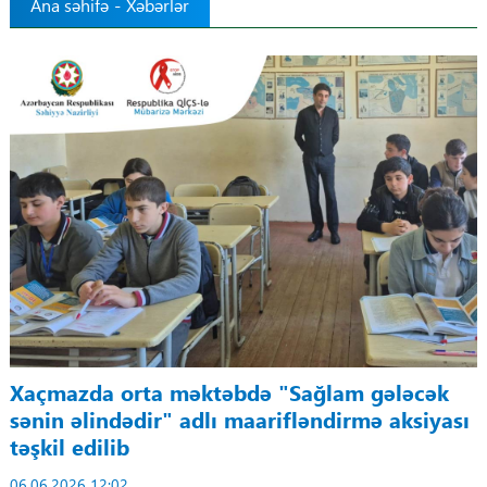
Ana səhifə
-
Xəbərlər
Tibbdə İKT
Regionlar
Elanlar
Gündəm
Tibbi maarifləndirmə
Mühüm hadisələr
COVID-19
Xaçmazda orta məktəbdə "Sağlam gələcək
sənin əlindədir" adlı maarifləndirmə aksiyası
ÜST
təşkil edilib
06.06.2026 12:02