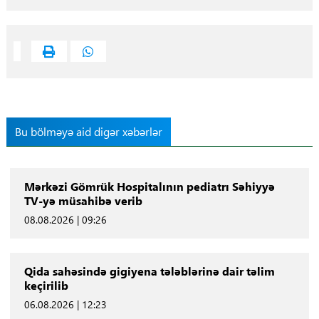
Bu bölməyə aid digər xəbərlər
Mərkəzi Gömrük Hospitalının pediatrı Səhiyyə
TV-yə müsahibə verib
08.08.2026 | 09:26
Qida sahəsində gigiyena tələblərinə dair təlim
keçirilib
06.08.2026 | 12:23