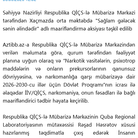
Səhiyyə Nazirliyi Respublika QİÇS-lə Mübarizə Mərkəzi
tərəfindən Xaçmazda orta məktəbdə "Sağlam gələcək
sənin əlindədir" adlı maarifləndirmə aksiyası təşkil edilib
Aztibb.az-a Respublika QİÇS-lə Mübarizə Mərkəzindən
verilən məlumata görə, qurum tərəfindən fəaliyyət
planına uyğun olaraq və “Narkotik vasitələrin, psixotrop
maddələrin və onların prekursorlarının qanunsuz
dövriyyəsinə, və narkomanlığa qarşı mübarizəyə dair
2026-2030-cu illər üçün Dövlət Proqramı”nın icrası ilə
əlaqədar İİV/QİÇS, narkomaniya, onun fəsadları ilə bağlı
maarifləndirici tədbir həyata keçirilib.
Respublika QİÇS-lə Mübarizə Mərkəzinin Quba Regional
Laboratoriyasının mütəxəssisi Rəşad Həsrətov xüsusi
hazırlanmış təqdimatla çıxış edərək İnsanın