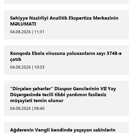
Səhiyyə Nazirliyi Analitik Ekspertiza Mərkəzinin
MƏLUMATI
04.08.2026 | 11:31
Konqoda Ebola virusuna yoluxanların sayı 3748-ə
çatıb
04.08.2026 | 10:33
“Dirçələn şəhərlər” Diaspor Gənclərinin VII Yay
Düşərgəsində təcili tibbi yardımın fasiləsiz
müşayiəti təmin olunur
04.08.2026 | 08:40
Ağdərənin Vəngli kəndində yaşayan sakinlərin