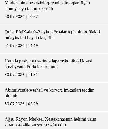
Mərkəzinin anestezioloq-reanimatoloqları üçün
simulyasiya təlimi keçirilib
30.07.2026 | 10:27
Quba RMX-da 0–3 aylıq körpələrin planlı profilaktik
müayinələri həyata keçirilir
31.07.2026 | 14:19
Hamilə pasiyent üzərində laparoskopik öd kisəsi
əməliyyatı uğurla icra olunub
30.07.2026 | 11:31
Abituriyentlərə təhsil və karyera imkanları təqdim
olunub
30.07.2026 | 09:29
Ağsu Rayon Mərkəzi Xəstəxanasının həkimi uzun
sürən xəstəlikdən sonra vəfat edib