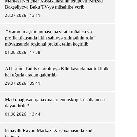
Mərkəzi Neftçilər Xəstəxanasının terapevti Pərizad
Baxşəliyeva Baku TV-yə müsahibə verib
28.07.2026 | 13:11
“Vərəmin aşkarlanması, nəzarətli müalicə və
profilaktikasında ilkin səhiyyə xidmətinin rolu”
mövzusunda regional praktik təlim keçirilib
01.08.2026 | 17:38
ATU-nun Tədris Cərrahiyyə Klinikasında nadir klinik
hal uğurla aradan qaldırılıb
29.07.2026 | 09:41
Mədə-bağırsaq qanaxmaları endoskopik üsulla necə
dayandırılır?
01.08.2026 | 13:44
İsmayıllı Rayon Mərkəzi Xəstəxanasında kadr
təyinatı