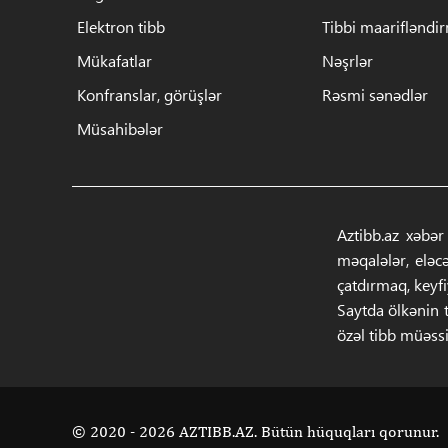
Elektron tibb
Tibbi maarifləndi
Mükafatlar
Nəşrlər
Konfranslar, görüşlər
Rəsmi sənədlər
Müsahibələr
Aztibb.az xəbər
məqalələr, eləc
çatdırmaq, keyf
Saytda ölkənin t
özəl tibb müəssi
© 2020 - 2026 AZTIBB.AZ. Bütün hüquqları qorunur.