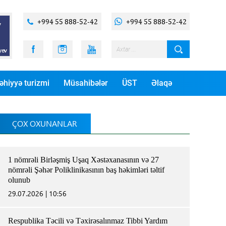
+994 55 888-52-42
+994 55 888-52-42
əhiyyə turizmi
Müsahibələr
ÜST
Əlaqə
ÇOX OXUNANLAR
1 nömrəli Birləşmiş Uşaq Xəstəxanasının və 27
nömrəli Şəhər Poliklinikasının baş həkimləri təltif
olunub
29.07.2026 | 10:56
Respublika Təcili və Təxirəsalınmaz Tibbi Yardım