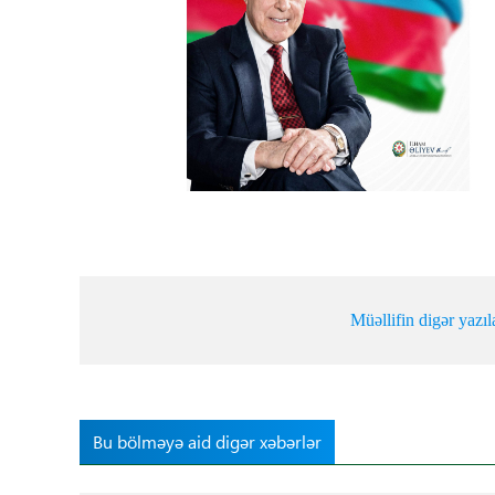
Tibbdə İKT
Regionlar
Elanlar
Gündəm
Tibbi maarifləndirmə
Mühüm hadisələr
Müəllifin digər yazıl
COVID-19
ÜST
Bu bölməyə aid digər xəbərlər