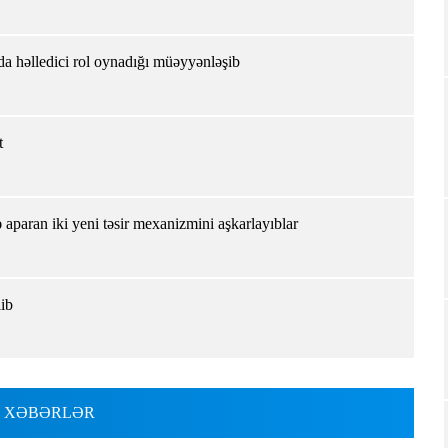
da həlledici rol oynadığı müəyyənləşib
t
ə aparan iki yeni təsir mexanizmini aşkarlayıblar
lib
 XƏBƏRLƏR