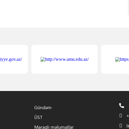
Gündəm
+
ÜST
i
Maraqlı məlumatlar