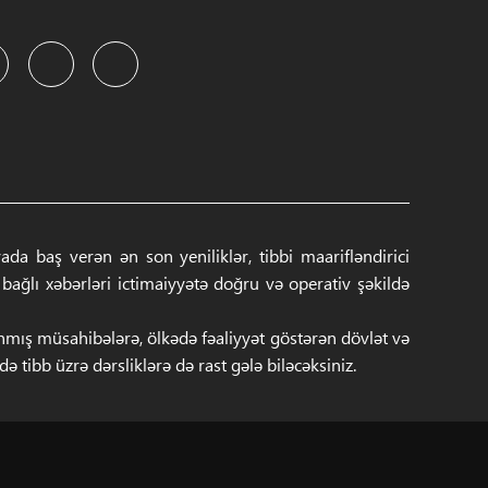
a baş verən ən son yeniliklər, tibbi maarifləndirici
ğlı xəbərləri ictimaiyyətə doğru və operativ şəkildə
anmış müsahibələrə, ölkədə fəaliyyət göstərən dövlət və
 tibb üzrə dərsliklərə də rast gələ biləcəksiniz.