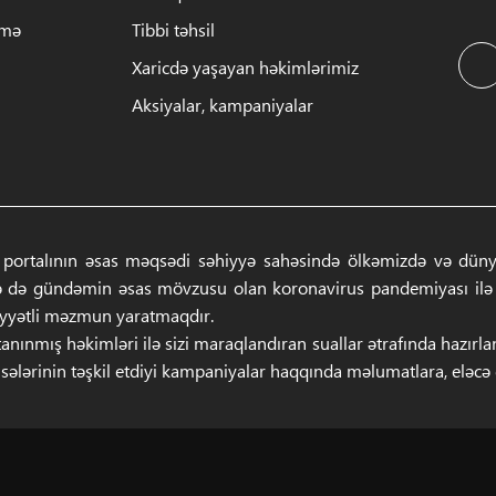
rmə
Tibbi təhsil
Xaricdə yaşayan həkimlərimiz
Aksiyalar, kampaniyalar
 portalının əsas məqsədi səhiyyə sahəsində ölkəmizdə və dünyad
ə də gündəmin əsas mövzusu olan koronavirus pandemiyası ilə ba
iyyətli məzmun yaratmaqdır.
anınmış həkimləri ilə sizi maraqlandıran suallar ətrafında hazırl
sələrinin təşkil etdiyi kampaniyalar haqqında məlumatlara, eləcə də