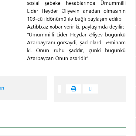
sosial şəbəkə hesablarında Ümummilli
Lider Heydər Əliyevin anadan olmasının
103-cü ildönümü ilə bağlı paylaşım edilib.
Aztibb.az xəbər verir ki, paylaşımda deyilir:
“Ümummilli Lider Heydər Əliyev bugünkü
Azərbaycanı görsəydi, şad olardı. Əminəm
ki, Onun ruhu şaddır, çünki bugünkü
Azərbaycan Onun əsəridir”.
arı