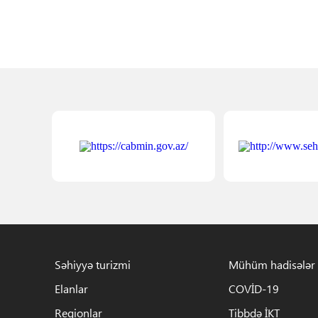
Səhiyyə turizmi
Mühüm hadisələr
Elanlar
COVİD-19
Regionlar
Tibbdə İKT