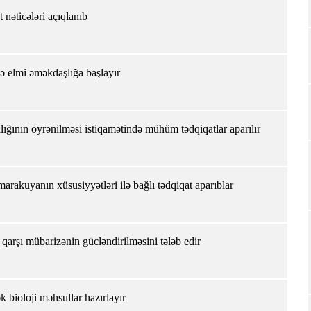
at nəticələri açıqlanıb
ilə elmi əməkdaşlığa başlayır
ığının öyrənilməsi istiqamətində mühüm tədqiqatlar aparılır
rakuyanın xüsusiyyətləri ilə bağlı tədqiqat aparıblar
qarşı mübarizənin gücləndirilməsini tələb edir
ək bioloji məhsullar hazırlayır