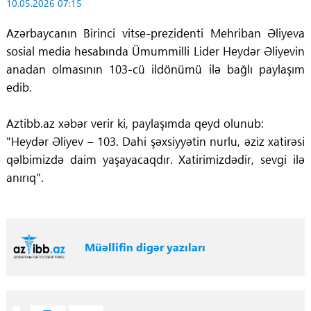
10.05.2026 07:15
Azərbaycanın Birinci vitse-prezidenti Mehriban Əliyeva
sosial media hesabında Ümummilli Lider Heydər Əliyevin
anadan olmasının 103-cü ildönümü ilə bağlı paylaşım
edib.
Aztibb.az xəbər verir ki, paylaşımda qeyd olunub:
"Heydər Əliyev – 103. Dahi şəxsiyyətin nurlu, əziz xatirəsi
qəlbimizdə daim yaşayacaqdır. Xatirimizdədir, sevgi ilə
anırıq".
Müəllifin digər yazıları