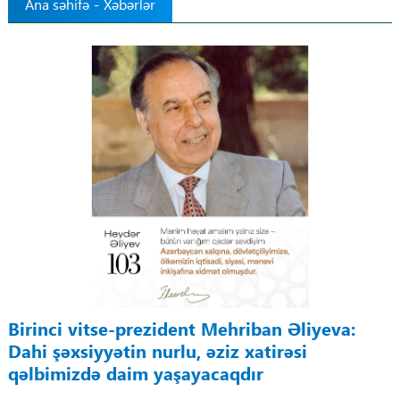
Ana səhifə
-
Xəbərlər
Tibbdə İKT
Regionlar
Elanlar
Gündəm
Tibbi maarifləndirmə
Mühüm hadisələr
COVID-19
Birinci vitse-prezident Mehriban Əliyeva:
Dahi şəxsiyyətin nurlu, əziz xatirəsi
ÜST
qəlbimizdə daim yaşayacaqdır