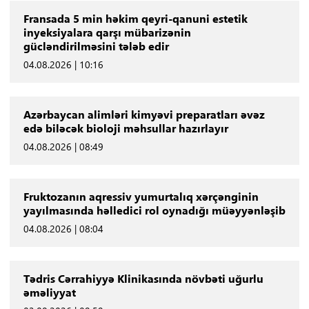
Fransada 5 min həkim qeyri-qanuni estetik
inyeksiyalara qarşı mübarizənin
gücləndirilməsini tələb edir
04.08.2026 | 10:16
Azərbaycan alimləri kimyəvi preparatları əvəz
edə biləcək bioloji məhsullar hazırlayır
04.08.2026 | 08:49
Fruktozanın aqressiv yumurtalıq xərçənginin
yayılmasında həlledici rol oynadığı müəyyənləşib
04.08.2026 | 08:04
Tədris Cərrahiyyə Klinikasında növbəti uğurlu
əməliyyat