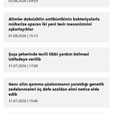
03.08.2026 | 09:59
Alimlər doksisiklin antibiotikinin bakteriyalarla
mübarizə aparan iki yeni təsir mexanizmini
aşkarlayıblar
01.08.2026 | 15:13
Şuşa şəhərində təcili tibbi yardım bölməsi
istifadəyə verilib
31.07.2026 | 17:00
Gənc alim qamma-şüalanmanın yaratdığı genetik
zədələnmələri üç dəfə azaldan elmi nəticə əldə
edib
31.07.2026 | 15:46