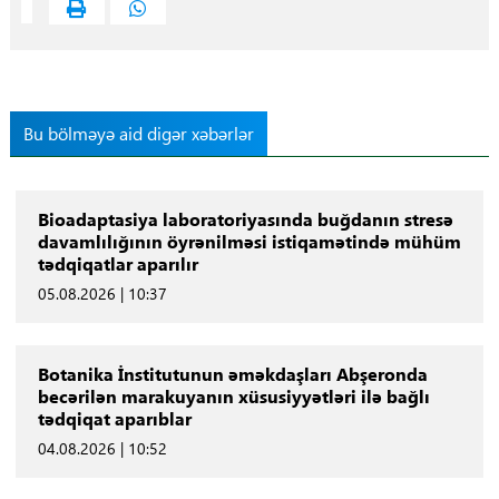
Bu bölməyə aid digər xəbərlər
Bioadaptasiya laboratoriyasında buğdanın stresə
davamlılığının öyrənilməsi istiqamətində mühüm
tədqiqatlar aparılır
05.08.2026 | 10:37
Botanika İnstitutunun əməkdaşları Abşeronda
becərilən marakuyanın xüsusiyyətləri ilə bağlı
tədqiqat aparıblar
04.08.2026 | 10:52