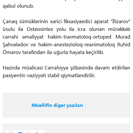
qəbul olunub.
Çanaq sümüklərinin xarici fiksasiyaedici aparat “İlizarov”
üsulu ilə Osteosintez yolu ilə icra olunan mürəkkəb
cərrahi əməliyyat həkim-travmatoloq-ortoped Murad
Şahvələdov və həkim-anestezioloq-reanimatoloq Ruhid
Ömərov tərəfindən ilə uğurla həyata keçirilib.
Hazırda müalicəsi Cərrahiyyə şöbəsində davam etdirilən
pasiyentin vəziyyəti stabil qiymətləndirilir.
Müəllifin digər yazıları