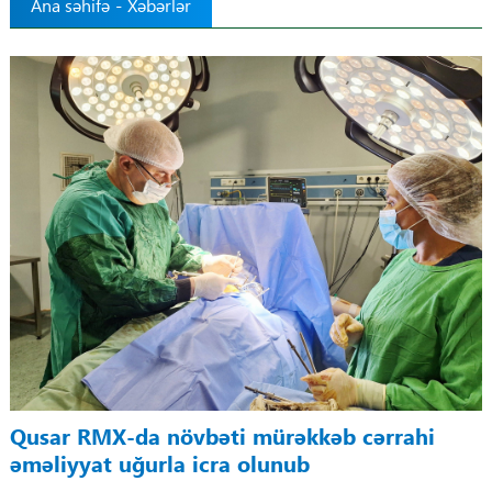
Ana səhifə
-
Xəbərlər
Tibbdə İKT
Regionlar
Elanlar
Gündəm
Tibbi maarifləndirmə
Mühüm hadisələr
COVID-19
Qusar RMX-da növbəti mürəkkəb cərrahi
ÜST
əməliyyat uğurla icra olunub