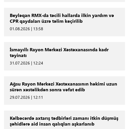
Beyləqan RMX-da təcili hallarda ilkin yardım və
CPR qaydaları üzrə təlim keçirilib
01.08.2026 | 13:58
İsmayıllı Rayon Mərkəzi Xəstəxanasında kadr
təyinatı
31.07.2026 | 12:24
Ağsu Rayon Mərkəzi Xəstəxanasının həkimi uzun
sürən xəstəlikdən sonra vəfat edib
29.07.2026 | 12:11
Kəlbəcərdə axtarış tədbirləri zamanı itkin düşmüş
şəhidlərə aid insan qalıqları aşkarlanıb