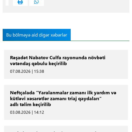
Bu bölməyə aid digər xəbərlər
Rəşadət Nabatov Culfa rayonunda növbəti
vətəndaş qəbulu keçirilib
07.08.2026 | 15:38
Neftçalada "Yaralanmalar zamanı ilk yardım və
kütləvi xəsarətlər zamanı triaj qaydaları"
adlı təlim keçirilib
03.08.2026 | 14:12