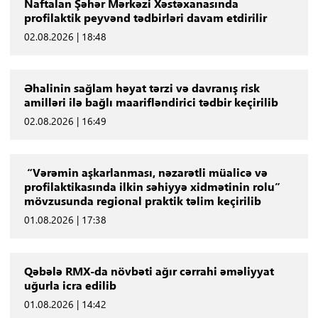
Naftalan Şəhər Mərkəzi Xəstəxanasında
profilaktik peyvənd tədbirləri davam etdirilir
02.08.2026 | 18:48
Əhalinin sağlam həyat tərzi və davranış risk
amilləri ilə bağlı maarifləndirici tədbir keçirilib
02.08.2026 | 16:49
“Vərəmin aşkarlanması, nəzarətli müalicə və
profilaktikasında ilkin səhiyyə xidmətinin rolu”
mövzusunda regional praktik təlim keçirilib
01.08.2026 | 17:38
Qəbələ RMX-da növbəti ağır cərrahi əməliyyat
uğurla icra edilib
01.08.2026 | 14:42