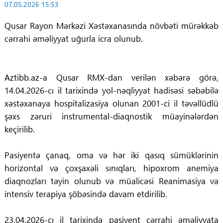
07.05.2026 15:53
Qusar Rayon Mərkəzi Xəstəxanasında növbəti mürəkkəb
cərrahi əməliyyat uğurla icra olunub.
Aztibb.az-a Qusar RMX-dan verilən xəbərə görə,
14.04.2026-cı il tarixində yol-nəqliyyat hadisəsi səbəbilə
xəstəxanaya hospitalizasiya olunan 2001-ci il təvəllüdlü
şəxs zəruri instrumental-diaqnostik müayinələrdən
keçirilib.
Pasiyentə çanaq, oma və hər iki qasıq sümüklərinin
horizontal və çoxşaxəli sınıqları, hipoxrom anemiya
diaqnozları təyin olunub və müalicəsi Reanimasiya və
intensiv terapiya şöbəsində davam etdirilib.
23.04.2026-cı il tarixində pasiyent cərrahi əməliyyata