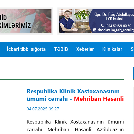
İcbari tibbi sığorta
TƏBİB
Xəbərlər
Klinikalar
S
Respublika Klinik Xəstəxanasının
ümumi cərrahı -
Mehriban Həsənli
04.07.2025 09:27
Respublika Klinik Xəstəxanasının ümumi
cərrahı Mehriban Həsənli Aztibb.az-ın