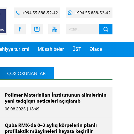
+994 55 888-52-42
+994 55 888-52-42
əhiyyə turizmi
Müsahibələr
ÜST
Əlaqə
ÇOX OXUNANLAR
Polimer Materialları İnstitutunun alimlərinin
yeni tədqiqat nəticələri açıqlanıb
06.08.2026 | 18:49
Quba RMX-da 0–3 aylıq körpələrin planlı
profilaktik müayinələri həyata keçirilir