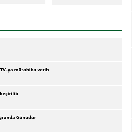
 TV-yə müsahibə verib
keçirilib
Uğrunda Günüdür