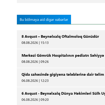
Bu bölməyə aid digər xəbərlər
8 Avqust – Beynəlxalq Oftalmoloq Günüdür
08.08.2026 | 15:13
Mərkəzi Gömrük Hospitalının pediatrı Səhiyyə
08.08.2026 | 09:26
Qida sahəsində gigiyena tələblərinə dair təlim 
06.08.2026 | 12:23
6 Avqust - Beynəlxalq Dünya Həkimləri Sülh 
06.08.2026 | 09:20