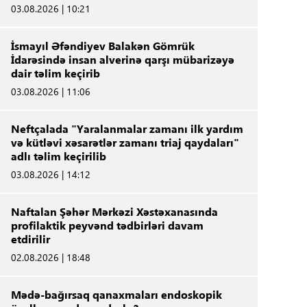
03.08.2026 | 10:21
İsmayıl Əfəndiyev Balakən Gömrük
İdarəsində insan alverinə qarşı mübarizəyə
dair təlim keçirib
03.08.2026 | 11:06
Neftçalada "Yaralanmalar zamanı ilk yardım
və kütləvi xəsarətlər zamanı triaj qaydaları"
adlı təlim keçirilib
03.08.2026 | 14:12
Naftalan Şəhər Mərkəzi Xəstəxanasında
profilaktik peyvənd tədbirləri davam
etdirilir
02.08.2026 | 18:48
Mədə-bağırsaq qanaxmaları endoskopik