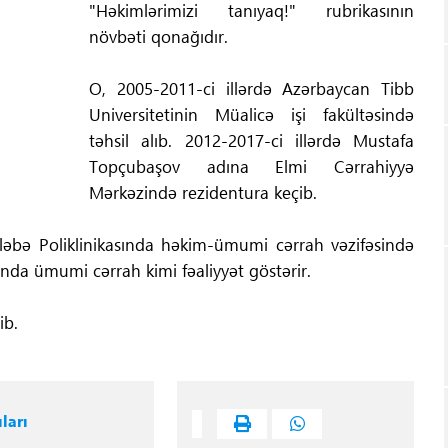
"Həkimlərimizi tanıyaq!" rubrikasının
növbəti qonağıdır.
O, 2005-2011-ci illərdə Azərbaycan Tibb
Universitetinin Müalicə işi fakültəsində
təhsil alıb. 2012-2017-ci illərdə Mustafa
Topçubaşov adına Elmi Cərrahiyyə
Mərkəzində rezidentura keçib.
ələbə Poliklinikasında həkim-ümumi cərrah vəzifəsində
sında ümumi cərrah kimi fəaliyyət göstərir.
ib.
ları