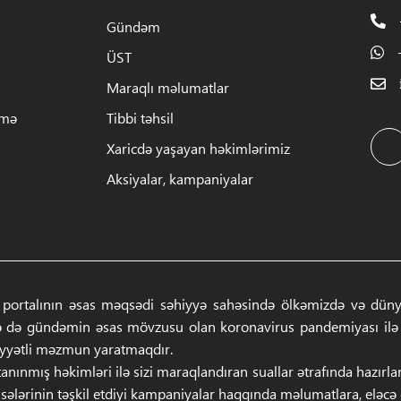
Gündəm
ÜST
Maraqlı məlumatlar
rmə
Tibbi təhsil
Xaricdə yaşayan həkimlərimiz
Aksiyalar, kampaniyalar
 portalının əsas məqsədi səhiyyə sahəsində ölkəmizdə və dünyad
ə də gündəmin əsas mövzusu olan koronavirus pandemiyası ilə ba
iyyətli məzmun yaratmaqdır.
anınmış həkimləri ilə sizi maraqlandıran suallar ətrafında hazırl
sələrinin təşkil etdiyi kampaniyalar haqqında məlumatlara, eləcə də