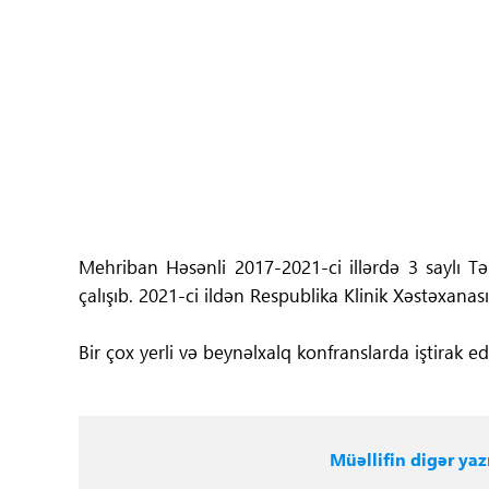
Tibbdə İKT
Regionlar
Elanlar
Gündəm
Tibbi maarifləndirmə
Mehriban Həsənli 2017-2021-ci illərdə 3 saylı T
çalışıb. 2021-ci ildən Respublika Klinik Xəstəxana
Mühüm hadisələr
Bir çox yerli və beynəlxalq konfranslarda iştirak ed
COVID-19
ÜST
Müəllifin digər yazı