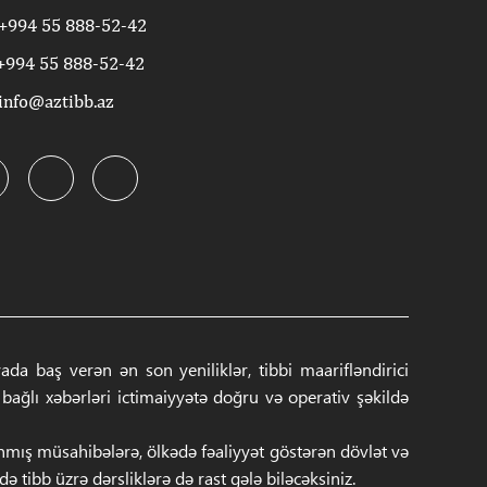
+994 55 888-52-42
+994 55 888-52-42
info@aztibb.az
a baş verən ən son yeniliklər, tibbi maarifləndirici
ğlı xəbərləri ictimaiyyətə doğru və operativ şəkildə
anmış müsahibələrə, ölkədə fəaliyyət göstərən dövlət və
 tibb üzrə dərsliklərə də rast gələ biləcəksiniz.