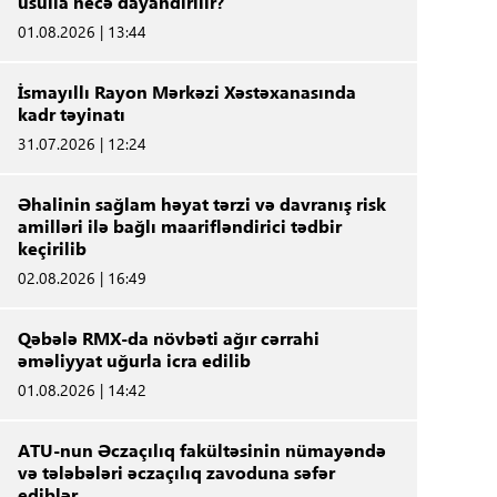
üsulla necə dayandırılır?
01.08.2026 | 13:44
İsmayıllı Rayon Mərkəzi Xəstəxanasında
kadr təyinatı
31.07.2026 | 12:24
Əhalinin sağlam həyat tərzi və davranış risk
amilləri ilə bağlı maarifləndirici tədbir
keçirilib
02.08.2026 | 16:49
Qəbələ RMX-da növbəti ağır cərrahi
əməliyyat uğurla icra edilib
01.08.2026 | 14:42
ATU-nun Əczaçılıq fakültəsinin nümayəndə
və tələbələri əczaçılıq zavoduna səfər
ediblər