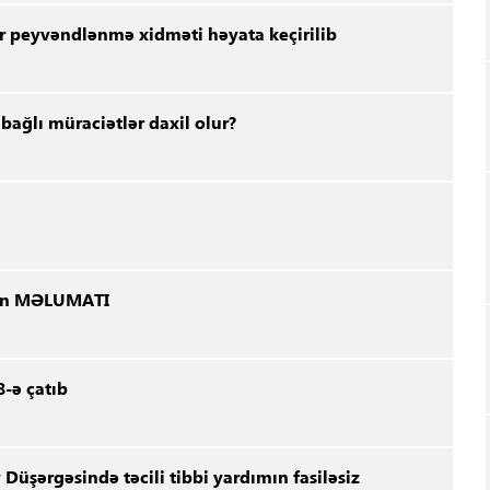
r peyvəndlənmə xidməti həyata keçirilib
 bağlı müraciətlər daxil olur?
inin MƏLUMATI
-ə çatıb
 Düşərgəsində təcili tibbi yardımın fasiləsiz