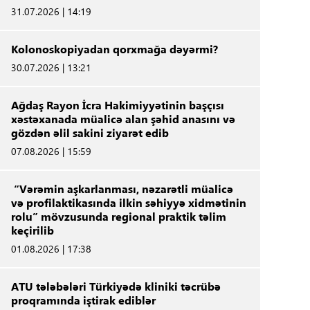
31.07.2026 | 14:19
Kolonoskopiyadan qorxmağa dəyərmi?
30.07.2026 | 13:21
Ağdaş Rayon İcra Hakimiyyətinin başçısı
xəstəxanada müalicə alan şəhid anasını və
gözdən əlil sakini ziyarət edib
07.08.2026 | 15:59
“Vərəmin aşkarlanması, nəzarətli müalicə
və profilaktikasında ilkin səhiyyə xidmətinin
rolu” mövzusunda regional praktik təlim
keçirilib
01.08.2026 | 17:38
ATU tələbələri Türkiyədə kliniki təcrübə
proqramında iştirak ediblər