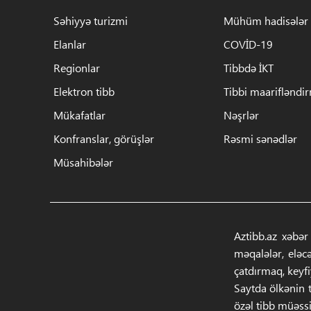
Səhiyyə turizmi
Mühüm hadisələr
Elanlar
COVİD-19
Regionlar
Tibbdə İKT
Elektron tibb
Tibbi maarifləndi
Mükafatlar
Nəşrlər
Konfranslar, görüşlər
Rəsmi sənədlər
Müsahibələr
Aztibb.az xəbər
məqalələr, eləc
çatdırmaq, keyf
Saytda ölkənin t
özəl tibb müəssi