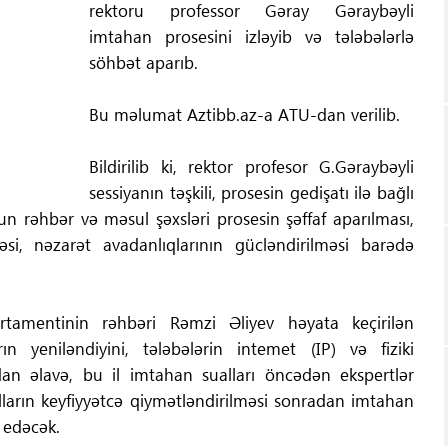
rektoru professor Gəray Gəraybəyli
imtahan prosesini izləyib və tələbələrlə
söhbət aparıb.
Bu məlumat Aztibb.az-a ATU-dan verilib.
Bildirilib ki, rektor profesor G.Gəraybəyli
sessiyanın təşkili, prosesin gedişatı ilə bağlı
nun rəhbər və məsul şəxsləri prosesin şəffaf aparılması,
si, nəzarət avadanlıqlarının gücləndirilməsi barədə
artamentinin rəhbəri Rəmzi Əliyev həyata keçirilən
n yeniləndiyini, tələbələrin intemet (IP) və fiziki
dan əlavə, bu il imtahan sualları öncədən ekspertlər
ualların keyfiyyətcə qiymətləndirilməsi sonradan imtahan
r edəcək.