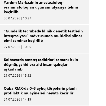
Yardım Mərkəzinin anestezioloq-
reanimatoloqları üçün simulyasiya təlimi
keçirilib
30.07.2026 | 10:27
“Gündəlik təcrübədə klinik genetik testlərin
inteqrasiyası” mövzusunda multidissiplinar
elmi seminar keçirilib
27.07.2026 | 10:25
Kəlbəcərdə axtarış tədbirləri zamanı itkin
düşmüş şəhidlərə aid insan qalıqları
aşkarlanıb
27.07.2026 | 15:32
Quba RMX-da 0–3 aylıq körpələrin planlı
profilaktik müayinələri həyata keçirilir
31.07.2026 | 14:19