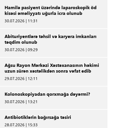
Hamilə pasiyent üzərində laparoskopik öd
kisəsi əməliyyatı uğurla icra olunub
30.07.2026 | 11:31
Abituriyentlərə təhsil və karyera imkanları
təqdim olunub
30.07.2026 | 09:29
Ağsu Rayon Mərkəzi Xəstəxanasının həkimi
uzun sürən xəstəlikdən sonra vəfat edib
29.07.2026 | 12:11
Kolonoskopiyadan qorxmağa dəyərmi?
30.07.2026 | 13:21
Antibiotiklərin bağırsağa təsiri
28.07.2026 | 15:33