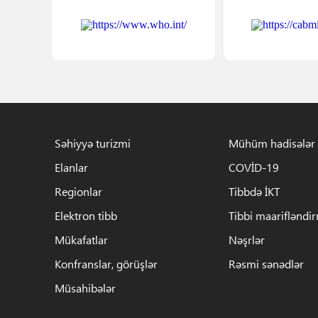
Səhiyyə turizmi
Mühüm hadisələr
Elanlar
COVİD-19
Regionlar
Tibbdə İKT
Elektron tibb
Tibbi maarifləndi
Mükafatlar
Nəşrlər
Konfranslar, görüşlər
Rəsmi sənədlər
Müsahibələr