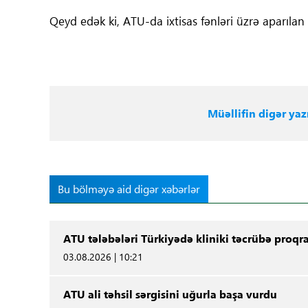
Qeyd edək ki, ATU-da ixtisas fənləri üzrə aparıla
Müəllifin digər yazı
Bu bölməyə aid digər xəbərlər
ATU tələbələri Türkiyədə kliniki təcrübə proqr
03.08.2026 | 10:21
ATU ali təhsil sərgisini uğurla başa vurdu