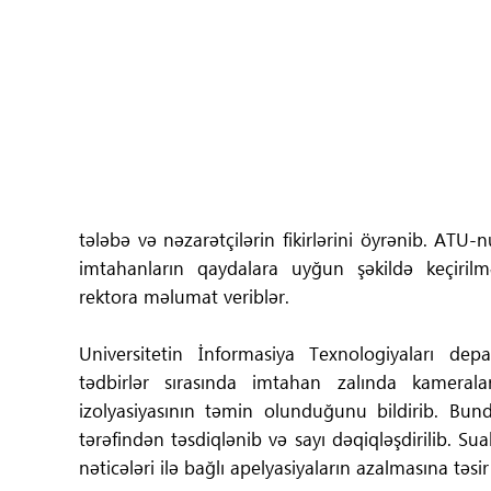
Tibbdə İKT
Regionlar
Elanlar
Gündəm
tələbə və nəzarətçilərin fikirlərini öyrənib. ATU-
Tibbi maarifləndirmə
imtahanların qaydalara uyğun şəkildə keçirilmə
rektora məlumat veriblər.
Mühüm hadisələr
Universitetin İnformasiya Texnologiyaları dep
COVID-19
tədbirlər sırasında imtahan zalında kameraları
izolyasiyasının təmin olunduğunu bildirib. Bun
ÜST
tərəfindən təsdiqlənib və sayı dəqiqləşdirilib. S
nəticələri ilə bağlı apelyasiyaların azalmasına təsi