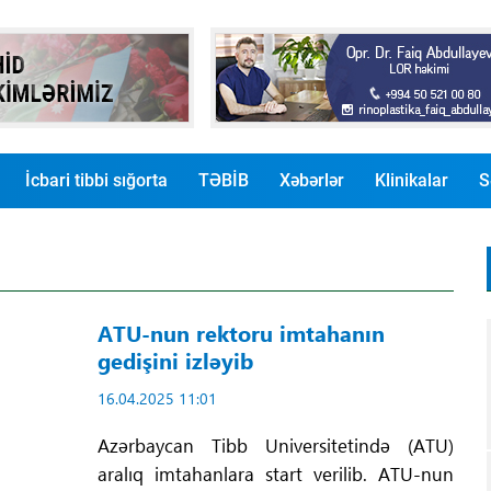
İcbari tibbi sığorta
TƏBİB
Xəbərlər
Klinikalar
S
ATU-nun rektoru imtahanın
gedişini izləyib
16.04.2025 11:01
Azərbaycan Tibb Universitetində (ATU)
aralıq imtahanlara start verilib. ATU-nun