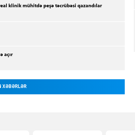
real klinik mühitdə peşə təcrübəsi qazandılar
ə açır
 XƏBƏRLƏR