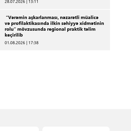
28.07.2026 | 13:11
“Vərəmin aşkarlanması, nəzarətli müalicə
və profilaktikasında ilkin səhiyyə xidmətinin
rolu” mövzusunda regional praktik təlim
keçirilib
01.08.2026 | 17:38