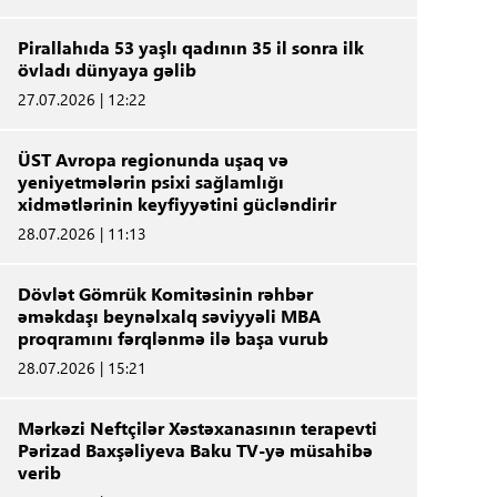
Pirallahıda 53 yaşlı qadının 35 il sonra ilk
övladı dünyaya gəlib
27.07.2026 | 12:22
ÜST Avropa regionunda uşaq və
yeniyetmələrin psixi sağlamlığı
xidmətlərinin keyfiyyətini gücləndirir
28.07.2026 | 11:13
Dövlət Gömrük Komitəsinin rəhbər
əməkdaşı beynəlxalq səviyyəli MBA
proqramını fərqlənmə ilə başa vurub
28.07.2026 | 15:21
Mərkəzi Neftçilər Xəstəxanasının terapevti
Pərizad Baxşəliyeva Baku TV-yə müsahibə
verib