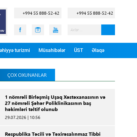
+994 55 888-52-42
+994 55 888-52-42
əhiyyə turizmi
Müsahibələr
ÜST
Əlaqə
ÇOX OXUNANLAR
1 nömrəli Birləşmiş Uşaq Xəstəxanasının və
27 nömrəli Şəhər Poliklinikasının baş
həkimləri təltif olunub
29.07.2026 | 10:56
Respublika Təcili və Təxirəsalınmaz Tibbi