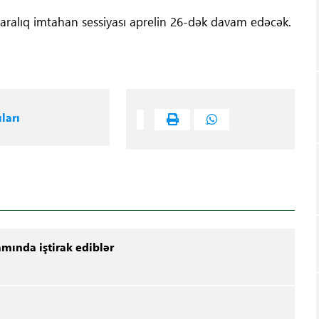
n aralıq imtahan sessiyası aprelin 26-dək davam edəcək.
ları
amında iştirak ediblər