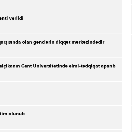
enti verildi
 qarşısında olan gənclərin diqqət mərkəzindədir
lçikanın Gent Universitetində elmi-tədqiqat aparıb
əqdim olunub