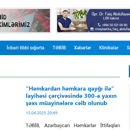
İcbari tibbi sığorta
TƏBİB
Xəbərlər
Klinikalar
S
“Həmkardan həmkara qayğı ilə”
layihəsi çərçivəsində 300-ə yaxın
şəxs müayinələrə cəlb olunub
15.04.2025 20:49
TƏBİB, Azərbaycan Həmkarlar İttifaqları