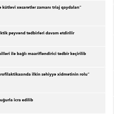
kütləvi xəsarətlər zamanı triaj qaydaları"
ktik peyvənd tədbirləri davam etdirilir
lləri ilə bağlı maarifləndirici tədbir keçirilib
ofilaktikasında ilkin səhiyyə xidmətinin rolu”
uğurla icra edilib