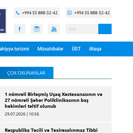
+994 55 888-52-42
+994 55 888-52-42
əhiyyə turizmi
Müsahibələr
ÜST
Əlaqə
ÇOX OXUNANLAR
1 nömrəli Birləşmiş Uşaq Xəstəxanasının və
27 nömrəli Şəhər Poliklinikasının baş
həkimləri təltif olunub
29.07.2026 | 10:56
Respublika Təcili və Təxirəsalınmaz Tibbi