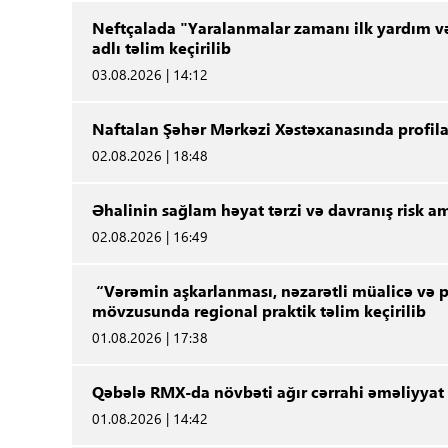
Neftçalada "Yaralanmalar zamanı ilk yardım və 
adlı təlim keçirilib
03.08.2026 | 14:12
Naftalan Şəhər Mərkəzi Xəstəxanasında profila
02.08.2026 | 18:48
Əhalinin sağlam həyat tərzi və davranış risk ami
02.08.2026 | 16:49
“Vərəmin aşkarlanması, nəzarətli müalicə və pr
mövzusunda regional praktik təlim keçirilib
01.08.2026 | 17:38
Qəbələ RMX-da növbəti ağır cərrahi əməliyyat 
01.08.2026 | 14:42