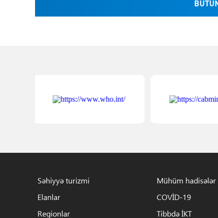
BÜTÜN
Səhiyyə turizmi
Mühüm hadisələr
Elanlar
COVİD-19
Regionlar
Tibbdə İKT