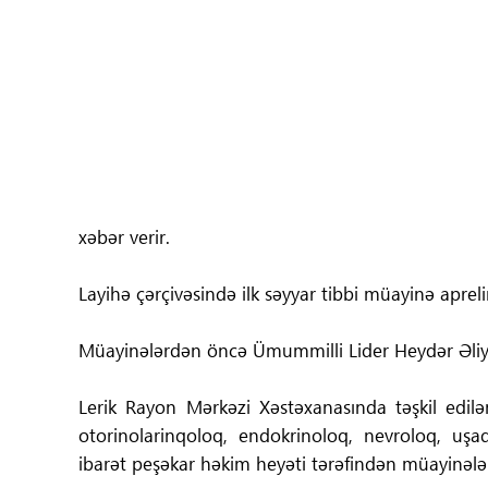
Tibbdə İKT
Regionlar
Elanlar
Gündəm
xəbər verir.
Tibbi maarifləndirmə
Layihə çərçivəsində ilk səyyar tibbi müayinə aprel
Mühüm hadisələr
Müayinələrdən öncə Ümummilli Lider Heydər Əliyev
COVID-19
Lerik Rayon Mərkəzi Xəstəxanasında təşkil edil
ÜST
otorinolarinqoloq, endokrinoloq, nevroloq, uşa
ibarət peşəkar həkim heyəti tərəfindən müayinələr