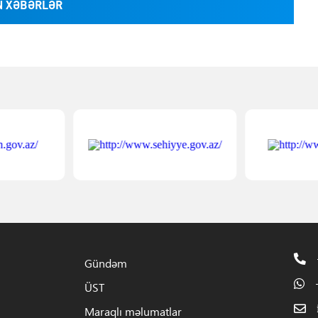
 XƏBƏRLƏR
Gündəm
ÜST
Maraqlı məlumatlar