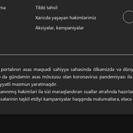
rmə
Tibbi təhsil
Xaricdə yaşayan həkimlərimiz
Aksiyalar, kampaniyalar
 portalının əsas məqsədi səhiyyə sahəsində ölkəmizdə və dünyad
ə də gündəmin əsas mövzusu olan koronavirus pandemiyası ilə ba
iyyətli məzmun yaratmaqdır.
anınmış həkimləri ilə sizi maraqlandıran suallar ətrafında hazırl
sələrinin təşkil etdiyi kampaniyalar haqqında məlumatlara, eləcə də