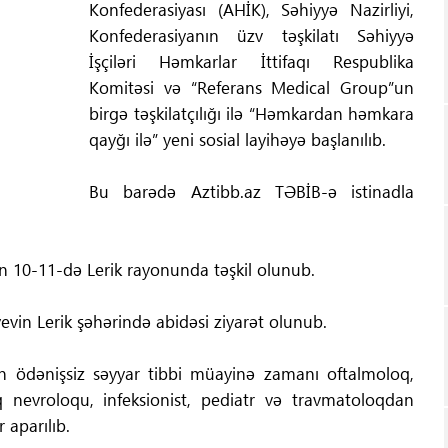
Konfederasiyası (AHİK), Səhiyyə Nazirliyi,
Konfederasiyanın üzv təşkilatı Səhiyyə
İşçiləri Həmkarlar İttifaqı Respublika
Komitəsi və “Referans Medical Group”un
birgə təşkilatçılığı ilə “Həmkardan həmkara
qayğı ilə” yeni sosial layihəyə başlanılıb.
Bu barədə Aztibb.az TƏBİB-ə istinadla
in 10-11-də Lerik rayonunda təşkil olunub.
in Lerik şəhərində abidəsi ziyarət olunub.
ən ödənişsiz səyyar tibbi müayinə zamanı oftalmoloq,
q nevroloqu, infeksionist, pediatr və travmatoloqdan
 aparılıb.