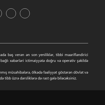
a baş verən ən son yeniliklər, tibbi maarifləndirici
ğlı xəbərləri ictimaiyyətə doğru və operativ şəkildə
anmış müsahibələrə, ölkədə fəaliyyət göstərən dövlət və
 tibb üzrə dərsliklərə də rast gələ biləcəksiniz.