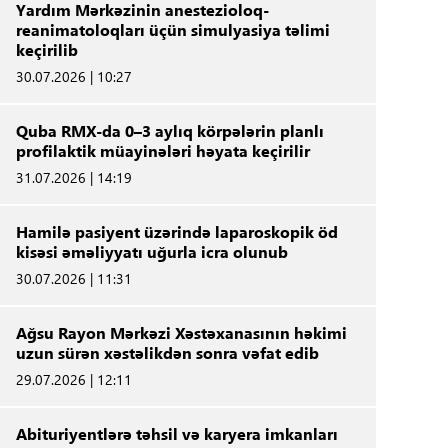
Yardım Mərkəzinin anestezioloq-
reanimatoloqları üçün simulyasiya təlimi
keçirilib
30.07.2026 | 10:27
Quba RMX-da 0–3 aylıq körpələrin planlı
profilaktik müayinələri həyata keçirilir
31.07.2026 | 14:19
Hamilə pasiyent üzərində laparoskopik öd
kisəsi əməliyyatı uğurla icra olunub
30.07.2026 | 11:31
Ağsu Rayon Mərkəzi Xəstəxanasının həkimi
uzun sürən xəstəlikdən sonra vəfat edib
29.07.2026 | 12:11
Abituriyentlərə təhsil və karyera imkanları