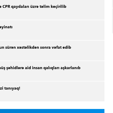
 CPR qaydaları üzrə təlim keçirilib
əyinatı
n sürən xəstəlikdən sonra vəfat edib
müş şəhidlərə aid insan qalıqları aşkarlanıb
zi tanıyaq!