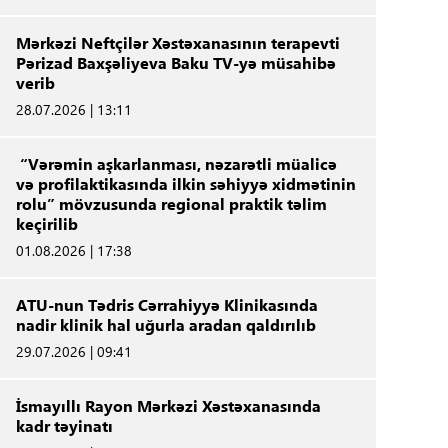
Mərkəzi Neftçilər Xəstəxanasının terapevti
Pərizad Baxşəliyeva Baku TV-yə müsahibə
verib
28.07.2026 | 13:11
“Vərəmin aşkarlanması, nəzarətli müalicə
və profilaktikasında ilkin səhiyyə xidmətinin
rolu” mövzusunda regional praktik təlim
keçirilib
01.08.2026 | 17:38
ATU-nun Tədris Cərrahiyyə Klinikasında
nadir klinik hal uğurla aradan qaldırılıb
29.07.2026 | 09:41
İsmayıllı Rayon Mərkəzi Xəstəxanasında
kadr təyinatı