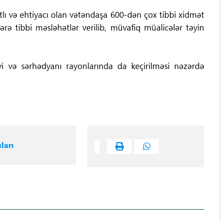
lı və ehtiyacı olan vətəndaşa 600-dən çox tibbi xidmət
rə tibbi məsləhətlər verilib, müvafiq müalicələr təyin
i və sərhədyanı rayonlarında da keçirilməsi nəzərdə
ları