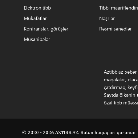
Elektron tibb
Tibbi maarifləndi
Mükafatlar
Nəşrlər
Konfranslar, görüşlər
Rəsmi sənədlər
Müsahibələr
Aztibb.az xəbər
məqalələr, eləc
çatdırmaq, keyf
Saytda ölkənin t
özəl tibb müəssi
© 2020 - 2026 AZTIBB.AZ. Bütün hüquqları qorunur.