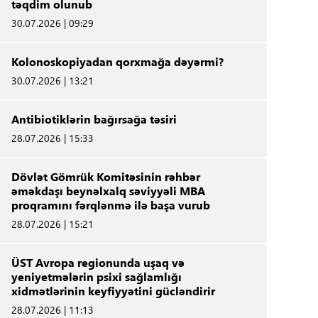
təqdim olunub
30.07.2026 | 09:29
Kolonoskopiyadan qorxmağa dəyərmi?
30.07.2026 | 13:21
Antibiotiklərin bağırsağa təsiri
28.07.2026 | 15:33
Dövlət Gömrük Komitəsinin rəhbər
əməkdaşı beynəlxalq səviyyəli MBA
proqramını fərqlənmə ilə başa vurub
28.07.2026 | 15:21
ÜST Avropa regionunda uşaq və
yeniyetmələrin psixi sağlamlığı
xidmətlərinin keyfiyyətini gücləndirir
28.07.2026 | 11:13